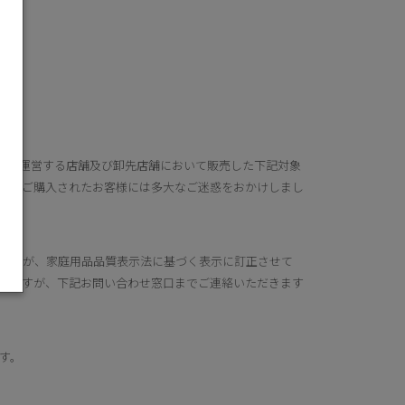
し弊社が運営する店舗及び卸先店舗において販売した下記対象
品をご購入されたお客様には多大なご迷惑をおかけしまし
せんが、家庭用品品質表示法に基づく表示に訂正させて
いますが、下記お問い合わせ窓口までご連絡いただきます
す。