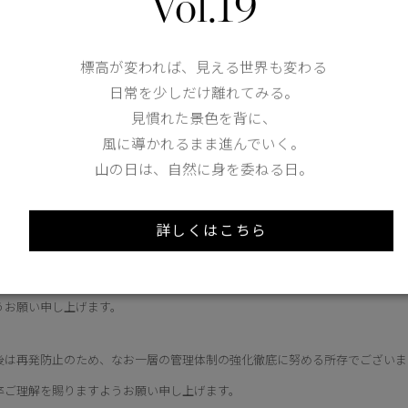
Vol.19
標高が変われば、見える世界も変わる
日常を少しだけ離れてみる。
素は格別のご愛顧を賜り、厚く御礼申し上げます。
見慣れた景色を背に、
風に導かれるまま進んでいく。
の度、2024年6月1日から2024年9月12日までの間に、弊社倉庫より出荷
山の日は、自然に身を委ねる日。
品の一部におきまして、組成表記に誤りがあることが判明致しました。当該商
ことを深くお詫び申し上げます。
詳しくはこちら
象商品につきましては品質上、及びクリーニング表示に関して問題はございま
ただきますので、対象商品をご購入のお客様におかれましてはお手数ではござ
うお願い申し上げます。
後は再発防止のため、なお一層の管理体制の強化徹底に努める所存でございま
卒ご理解を賜りますようお願い申し上げます。