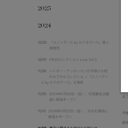
2025
2024
平
12/25
「スノーグース by カナダグース」第２
弾発売
こ
商
12/01
FW24コレクション Look Vol.3
た
11/28
ハイダー・アッカーマンが手掛ける初
のカプセルコレクショ ン「スノーグー
ス by カナダグース」を発表
対
い
11/20
2024年11月29日（金）、松坂屋名古屋
よ
店に新店オープン
11/13
2024年11月22日（金）、大丸札幌店に
今
新店をオープン
何