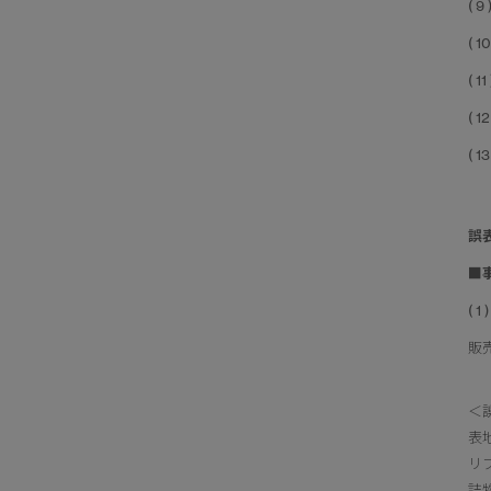
( 9
( 1
( 1
( 1
( 1
誤
■
( 
販売
＜
表地
リ
詰