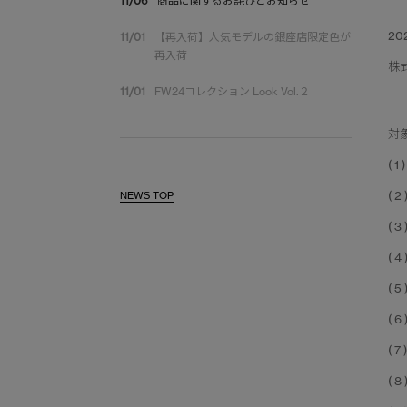
11/06
商品に関するお詫びとお知らせ
20
11/01
【再入荷】人気モデルの銀座店限定色が
再入荷
株
11/01
FW24コレクション Look Vol.２
対
( 1
( 2
NEWS TOP
( 3
( 4
( 5
( 6
( 7
( 8