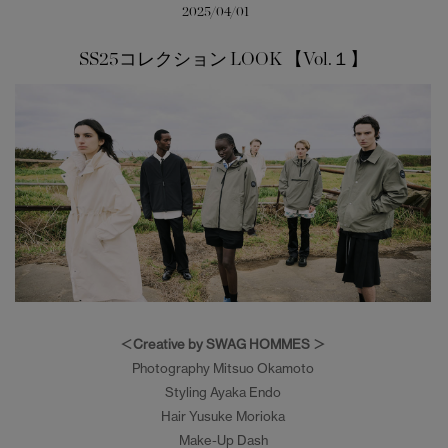
2025/04/01
日本限定モデル
日本限定モデル
SS25コレクション LOOK 【Vol.１】
詳しく見る
スノーグース
スノーグース
メイドインジャパンTシャツ
メイドインジャパンTシャツ
下取り申請
アウターウェア
アウターウェア
アパレル
アパレル
アクセサリー
アクセサリー
フットウェア
フットウェア
コレクション
コレクション
＜Creative by SWAG HOMMES ＞
Photography Mitsuo Okamoto
Styling Ayaka Endo
Hair Yusuke Morioka
Make-Up Dash