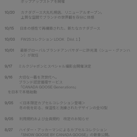
ポップアップストアを開催
10/20
カナダグース大丸札幌店、リニューアルオープン。
上質な空間でブランドの世界観を存分に体感
10/15
日本の感性で再構築された、新たなカナダグース
10/03
FW25コレクション LOOK 【Vol.１】
10/01
最新グローバルブランドアンバサダーに許光漢（シュー・グァンハ
ン）が就任
9/17
ミルクジャポンとスペシャル撮影会開催決定
9/16
大切な一着を次世代へ。
ブランド認定循環サービス
「CANADA GOOSE Generations」
を日本で本格始動
9/05
＜日本限定カプセルコレクション登場＞
冬の街を彩る、保温性と洗練されたデザインの全10型
9/05
利用規約および会員規約 改定のお知らせ
8/27
ハイダー・アッカーマンによるカプセルコレクション
「SNOW GOOSE BY CANADA GOOSE」の新章公開。