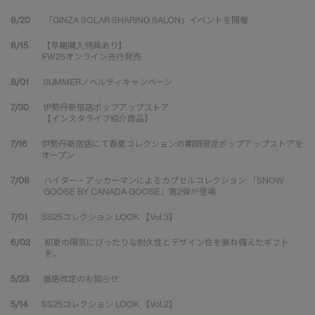
8/20
「GINZA SOLAR SHARING SALON」イベントを開催
8/15
【早期購入特典あり】
FW25オンライン先行発売
8/01
SUMMERノベルティキャンペーン
7/30
伊勢丹新宿店ポップアップストア
【インスタライブ紹介商品】
7/16
伊勢丹新宿店にて春夏コレクションの期間限定ポップアップストアを
オープン
7/08
ハイダー・アッカーマンによるカプセルコレクション 「SNOW
GOOSE BY CANADA GOOSE」第2弾が登場
7/01
SS25コレクション LOOK 【Vol.3】
6/02
初夏の陽気にぴったりな耐久性とデザイン性を兼ね備えたギフト
を。
5/23
価格改定のお知らせ
5/14
SS25コレクション LOOK 【Vol.2】