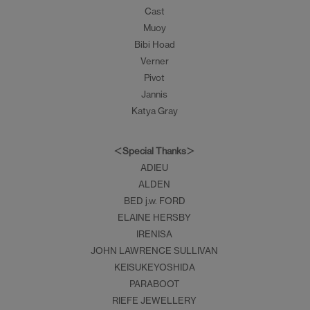
Cast
Muoy
Bibi Hoad
Verner
Pivot
Jannis
Katya Gray
＜Special Thanks＞
ADIEU
ALDEN
BED j.w. FORD
ELAINE HERSBY
IRENISA
JOHN LAWRENCE SULLIVAN
KEISUKEYOSHIDA
PARABOOT
RIEFE JEWELLERY