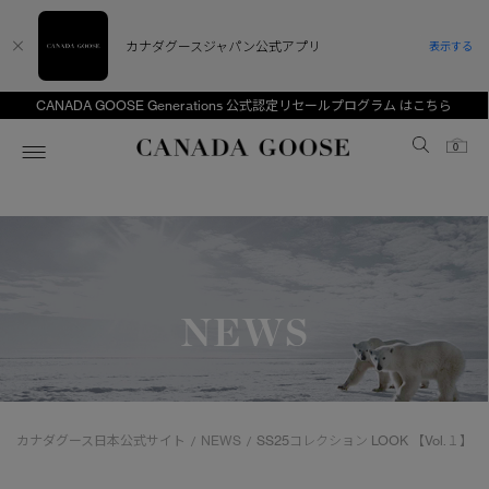
カナダグースジャパン公式アプリ
表示する
CANADA GOOSE Generations 公式認定リセールプログラム はこちら
Canada Goose
0
ホーム
ホーム
ホーム
ホーム
ホーム
スノーグース
ウィメンズ TOP
メンズ TOP
キッズ TOP
NEWS
ディスカバー
新着アイテム
新着アイテム
ベビー（0‐24ヵ月)
アンバサダー
ベストセラー
ベストセラー
キッズ（2‐7歳)
CANADA GOOSE Generationsは、アウター
スプリングコレクション
サマー 26 コレクション
サマー 26 コレクション
ユース（6＋歳)
ウェアの下取り・再販を通じて、長く愛される製
カナダグース日本公式サイト
NEWS
SS25コレクション LOOK 【Vol.１】
/
/
品の価値を受け継いでいきます。
サマー 26 コレクションLOOK
サマー 26 コレクションLOOK
コレクション
アーカイブの希少なピースもご覧いただけます。