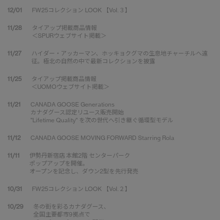
12/01
FW25コレクション LOOK 【Vol.３】
11/28
タイアップ掲載商品情報
＜SPURウェブサイト掲載＞
11/27
ハイダー・アッカーマン、ホッキョクグマの生息地チャーチルへ遠
征。極北の自然の中で最新コレクションを披露
11/25
タイアップ掲載商品情報
＜UOMOウェブサイト掲載＞
11/21
CANADA GOOSE Generations
カナダグース認定リユース販売開始
"Lifetime Quality" を次の世代へ引き継ぐ循環型モデル
11/12
CANADA GOOSE MOVING FORWARD Starring Rola
11/11
伊勢丹新宿店 本館2階 センターパーク
ポップアップを開催。
オープンを記念し、ダウン2型を先行発売
10/31
FW25コレクション LOOK 【Vol.２】
10/29
冬の街を彩るカナダグース、
全国主要都市9拠点で