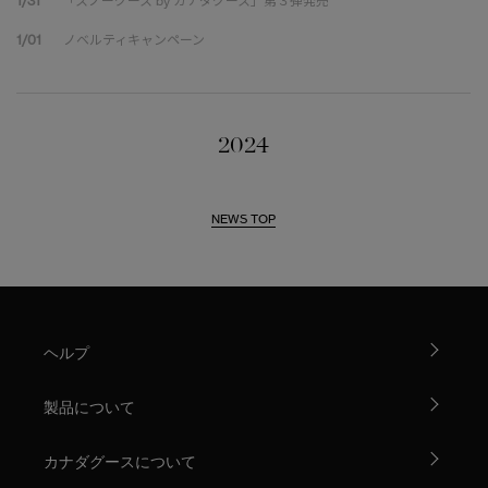
1/31
「スノーグース by カナダグース」第３弾発売
1/01
ノベルティキャンペーン
2024
NEWS TOP
ヘルプ
製品について
カナダグースについて