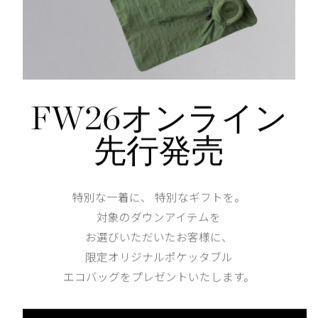
リアへの初出店】札幌と名古屋に直営店オープン
4/10/31
FW26オンライン
先行発売
【北海道・東海エリアへの初出
店オープン
特別な一着に、 特別なギフトを。
対象のダウンアイテムを
お選びいただいたお客様に、
限定オリジナルポケッタブル
エコバッグをプレゼントいたします。