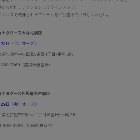
番から新作コレクションまでラインアップ。
イムレスで洗練されたアイテムをぜひ店頭でお試しください。
カナダグース大丸札幌店
1月22日（金）オープン
海道札幌市中央区北5条西4丁目7番地 5階
1-350-7269（店舗直通番号）
カナダグース松坂屋名古屋店
1月29日（金）オープン
知県名古屋市中区栄三丁目16番1号 本館３F
2-300-0526（店舗直通番号）