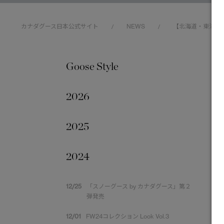
カナダグース日本公式サイト
NEWS
【北海道・東海エ
/
/
Goose Style
202
2026
2025
2024
12/25
「スノーグース by カナダグース」第２
弾発売
12/01
FW24コレクション Look Vol.3