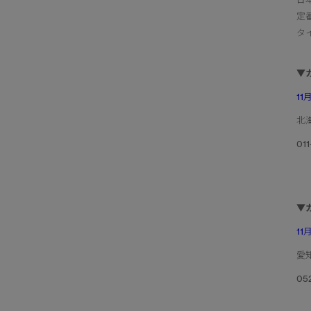
定
タ
▼
1
北
01
▼
1
愛
05