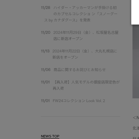
11/28
ハイダー・アッカーマンが手掛ける初
のカプセルコレクショ ン「スノーグー
ス by カナダグース」を発表
11/20
2024年11月29日（金）、松坂屋名古屋
店に新店オープン
11/13
2024年11月22日（金）、大丸札幌店に
新店をオープン
11/06
商品に関するお詫びとお知らせ
11/01
【再入荷】人気モデルの銀座店限定色が
再入荷
11/01
FW24コレクション Look Vol.２
＜N
北
NEWS TOP
日