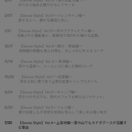
3/07
【Goose Style】Vol.12～春の気配を纏う～
15℃から始める軽やかなレイヤード
2/07
【Goose Style】Vol.11～バレンタイン編～
愛する人へ、静かな確信と共に。
1/21
【Goose Style】Vol.10～冬のアクティビティ編～
洗練された機能美と、極寒地で培われた確かな品質。
12/17
【Goose Style】Vol.9～旅行・帰省編～
長時間の移動も寒さ対策も、おしゃれに叶えるコーデ
11/19
【Goose Style】Vol.８～草津編～
街から温泉へ、シームレスに楽しむ晩秋コーデ
10/22
【Goose Style】Vol.7～紅葉編～
深まる秋に寄り添う上質な紅葉トリップスタイル
9/24
【Goose Style】Vol.6～キャンプ編～
焚き火のそばでも、街のカフェでも映えるジャケット。
8/20
【Goose Style】Vol.5～フェス編～
夏の日差しも不安定な気候も安心して楽しめる強い味方
7/30
【Goose Style】Vol.4～上高地編～夏の山でもカナダグースが活躍す
る理由