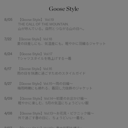
Goose Style
8/05
【Goose Style】 Vol.19
THE CALL OF THE MOUNTAIN.
山が呼んでいる。自然とつながる山の日へ。
7/22
【Goose Style】Vol.18
夏の日差しにも、気温差にも。軽やかに羽織るジャケット
6/24
【Goose Style】Vol.17
Tシャツスタイルを格上げする一着
6/17
【Goose Style】Vol.16
雨の日を快適に過ごすためのスタイルガイド
5/27
【Goose Style】Vol.15～雨の日編～
梅雨時期にも頼れる、着回し力抜群のジャケット
5/09
【Goose Style】Vol.14～初夏のお出かけ編～
軽やかに楽しむ、5月の気温にちょうどいい服
4/08
【Goose Style】Vol.13～お花見・ピクニック編～
外で過ごす春の日に、ちょうどいい一着を。