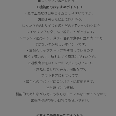
■スタッフの着用レビュー
＜機能面のおすすめポイント＞
・夏の上高地は日中こそ過ごしやすいですが、
朝晩は思った以上にひんやり。
ゆったりめのLサイズを選んだのでTシャツ以外にも
レイヤリングを楽しんで着ることができます。
・リラックス感もあり、帰りに温泉や食事に立ち寄っても
浮かないのが嬉しいポイントです。
・高耐久リップストップを使用しているので
軽くて薄いのに、破れにくく摩耗にも強いため、
木道散策や軽いトレッキングにもぴったり。
・気軽に着られて手洗い可能なので
アウトドアにも安心です。
・薄手なのでバッグにコンパクトに収納できて、
持ち運びにも便利。
・機能的でありながら街にもなじむミニマルなデザインなので
出張や移動の多い日常でも使いやすい。
＜サイズ感の選んだポイント＞