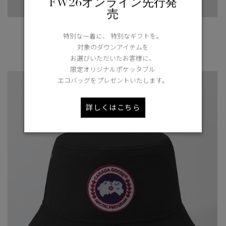
FW26オンライン先行発
売
ジャーニー ブーツ ライト
特別な一着に、 特別なギフトを。
対象のダウンアイテムを
¥123,200（tax in）
お選びいただいたお客様に、
限定オリジナルポケッタブル
エコバッグをプレゼントいたします。
詳しくはこちら