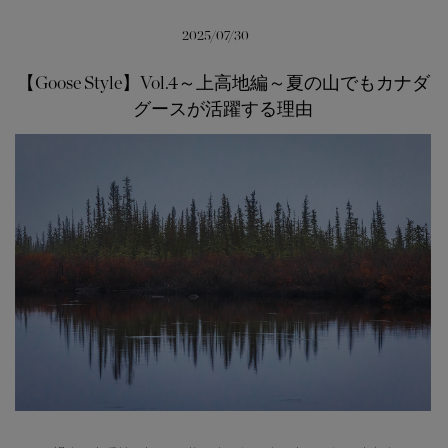
サマー 26 コレクションLOOK
サマー 26 コレクションLOOK
2025/07/30
詳しく見る
日本限定モデル
日本限定モデル
【Goose Style】Vol.4～上高地編～夏の山でもカナダ
グースが活躍する理由
スノーグース
スノーグース
下取り申請
メイドインジャパンTシャツ
メイドインジャパンTシャツ
アウターウェア
アウターウェア
アパレル
アパレル
アクセサリー
アクセサリー
フットウェア
フットウェア
コレクション
コレクション