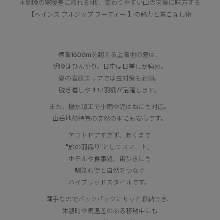
＊朝晩の寒暖差に頼れる1枚、変わりやすい山の天候に味方する
【ヘインズ フルジップ フーディー 】の魅力と着こなし術
標高1500mを超える上高地の夏は、
朝晩はひんやり、日中は日差しが強め。
夏の高原エリアでは虫対策も必須。
脱ぎ着しやすい羽織が活躍します。
また、撥水加工で小雨や泥はねにも対応。
山岳地帯特有の突然の雨にも安心です。
アウトドアすぎず、あくまで
“旅の羽織り”としてスマート。
ホテルや食事処、街歩きにも
馴染む街と自然をつなぐ
ハイブリッドスタイルです。
薄手なのでバックパックにサッと収納でき、
休憩時や気温差のある移動中にも