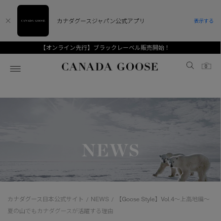
カナダグースジャパン公式アプリ
表示する
【Goose Style】Vol.19～ 標高が変われば、見える世界も変わる
Canada Goose
0
ホーム
ホーム
ホーム
ホーム
ホーム
スノーグース
ウィメンズ TOP
メンズ TOP
キッズ TOP
NEWS
ディスカバー
新着アイテム
新着アイテム
ベビー（0‐24ヵ月)
アンバサダー
ベストセラー
ベストセラー
キッズ（2‐7歳)
CANADA GOOSE Generationsは、アウター
スプリングコレクション
FW26コレクション
FW26コレクション
ユース（6＋歳)
ウェアの下取り・再販を通じて、長く愛される製
カナダグース日本公式サイト
NEWS
【Goose Style】Vol.4～上高地編～
/
/
品の価値を受け継いでいきます。
サマー 26 コレクション
サマー 26 コレクション
コレクション
夏の山でもカナダグースが活躍する理由
アーカイブの希少なピースもご覧いただけます。