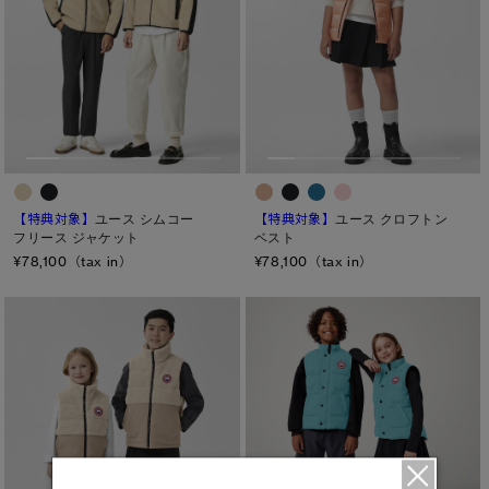
ト―ナル ディスク
PBI ディスク
ディスクなし
TEI
TEI１：5℃/-5℃
【特典対象】
ユース クロフトン
【特典対象】
ユース シムコー
TEI2：０℃/-１5℃
ベスト
フリース ジャケット
¥78,100（tax in）
¥78,100（tax in）
TEI3：-10℃/-20℃
TEI4：-15℃/-25℃
TEI5：-30℃以下
サイズ
XS
S/M
S
L/XL