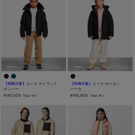
サマー 26 コレクションLOOK
サマー 26 コレクションLOOK
詳しく見る
日本限定モデル
日本限定モデル
※カテゴリを表示するにはジェンダーにチェックをお入れください
スノーグース
スノーグース
ジェンダー
下取り申請
メイドインジャパンTシャツ
メイドインジャパンTシャツ
メンズ
ウィメンズ
アウターウェア
アウターウェア
キッズ
アパレル
アパレル
カテゴリ
【特典対象】
ユース チリワック
【特典対象】
ユース ローガン
アクセサリー
アクセサリー
ボンバー
パーカ
ディスク
¥110,000（tax in）
¥140,800（tax in）
フットウェア
フットウェア
ブラック ディスク
コレクション
コレクション
クラシック ディスク
ホワイト ディスク