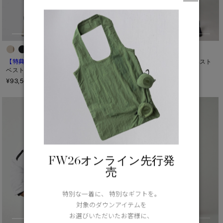
M
ONESIZE
L
XL
【特典対象】
ユース エローラ
【特典対象】
ユース バニエ ベスト
ベスト
¥78,100（tax in）
カラー
¥93,500（tax in）
ブラック
ベージュ/ブラウン系
パープル系
ブルー系
ホワイト系
オレンジ系
グリーン系
イエロー系
グレー系
プリント/その他
FW26オンライン先行発
レッド系
ピンク系
売
長さ
特別な一着に、 特別なギフトを。
対象のダウンアイテムを
ウエスト
お選びいただいたお客様に、