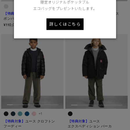
ヒップ
限定オリジナルポケッタブル
エコバッグをプレゼントいたします。
太もも
【特典対象】
ユース サイプレス
【特典対象】
ユース ランデル
フーディー
ボンバー Non-Fur
ひざ
詳しくはこちら
¥102,300（tax in）
¥110,000（tax in）
ふくらはぎ
キャンセル
選択
+1
【特典対象】
ユース クロフトン
【特典対象】
ユース
フーディー
エクスペディション パーカ