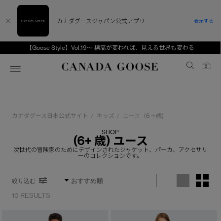
カナダグースジャパン公式アプリ
表示する
【Goose Style】Vol.19～ 標高が変われば、見える世界も変わる
Canada Goose
0
ホーム
ホーム
ホーム
ホーム
ホーム
カナダグース日本公式サイト
キッズ
ユース（6＋歳)
/
/
スノーグース
ウィメンズ TOP
メンズ TOP
キッズ TOP
SHOP
(6+ 歳) ユース
ディスカバー
新着アイテム
新着アイテム
ベビー（0‐24ヵ月)
次世代の冒険家のためにデザインされたジャケット、パーカ、アクセサリ
ーのコレクションです。
アンバサダー
ベストセラー
ベストセラー
キッズ（2‐7歳)
絞り込む
CANADA GOOSE Generationsは、アウター
スプリングコレクション
FW26コレクション
FW26コレクション
ユース（6＋歳)
ウェアの下取り・再販を通じて、長く愛される製
10 RESULTS
品の価値を受け継いでいきます。
サマー 26 コレクション
サマー 26 コレクション
コレクション
アーカイブの希少なピースもご覧いただけます。