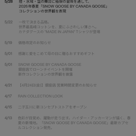
5/28
陸・水域・空の舞台に極限の冒険を通して、
2026年春夏「SNOW GOOSE BY CANADA GOOSE」
コレクションの世界観を表現
5/22
一枚で決まる品格。
世界最高峰コットンを、夏にふさわしい薄さへ。
カナダグースの "MADE IN JAPAN" Tシャツが登場
5/19
価格改定のお知らせ
5/01
感謝と愛をこめて母の日に贈るおすすめギフト
5/01
SNOW GOOSE BY CANADA GOOSE
銀座店でローンチイベントを開催
新作コレクションの世界観を披露
4/21
【4月24日(金)】銀座店 営業時間変更のお知らせ
4/17
RAIN COLLECTION LOOK
4/15
二子玉川に新コンセプトストアをオープン
4/13
色彩が目覚め、躍動が走り出す。ハイダー・アッカーマンが描く、春
夏の新境地。「SNOW GOOSE BY CANADA GOOSE」最新カプセ
ルコレクション発売。