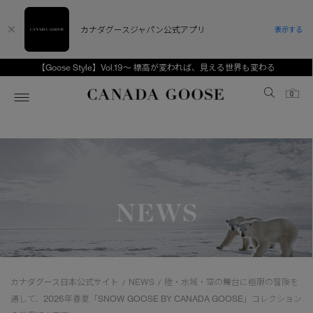
カナダグースジャパン公式アプリ
表示する
【Goose Style】Vol.19～ 標高が変われば、見える世界も変わる
Canada Goose
0
ホーム
ホーム
ホーム
ホーム
ホーム
スノーグース
ウィメンズ TOP
メンズ TOP
キッズ TOP
NEWS
ディスカバー
新着アイテム
新着アイテム
ベビー（0‐24ヵ月)
アンバサダー
ベストセラー
ベストセラー
キッズ（2‐7歳)
CANADA GOOSE Generationsは、アウター
スプリングコレクション
サマー 26 コレクション
サマー 26 コレクション
ユース（6＋歳)
ウェアの下取り・再販を通じて、長く愛される製
カナダグース日本公式サイト
NEWS
陸・水域・空の舞台に極限の冒険を
/
/
品の価値を受け継いでいきます。
サマー 26 コレクションLOOK
サマー 26 コレクションLOOK
コレクション
通して、2026年春夏「SNOW GOOSE BY CANADA GOOSE」コレクション
アーカイブの希少なピースもご覧いただけます。