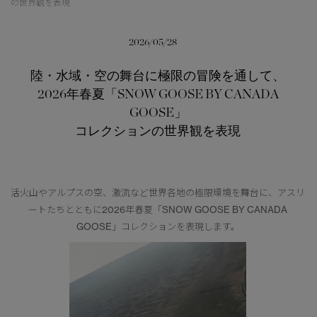
の世界観を表現
日本限定モデル
日本限定モデル
2026/05/28
詳しく見る
スノーグース
スノーグース
陸・水域・空の舞台に極限の冒険を通して、
メイドインジャパンTシャツ
メイドインジャパンTシャツ
2026年春夏「SNOW GOOSE BY CANADA
下取り申請
アウターウェア
アウターウェア
GOOSE」
コレクションの世界観を表現
アパレル
アパレル
アクセサリー
アクセサリー
活火山やアルプスの空、激流など世界各地の極限環境を舞台に、アスリ
フットウェア
フットウェア
ートたちとともに2026年春夏「SNOW GOOSE BY CANADA
GOOSE」コレクションを表現します。
コレクション
コレクション