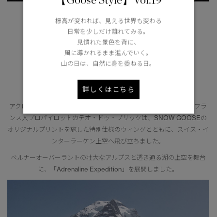
標高が変われば、見える世界も変わる
火山探検の準備を整えるクリストファー・ホースリー
日常を少しだけ離れてみる。
Expedition #2：Wild Skies
見慣れた景色を背に、
風に導かれるまま進んでいく。
アスリート：Théo de Blic（テオ・ドゥ・ブリック）
山の日は、自然に身を委ねる日。
アクティビティ：パラグライディング
舞台：スイス・インターラーケン
詳しくはこちら
アクロバティック・パラグライディングで8度の世界王者に輝いたフラ
ンス人プロパイロットのテオ・ドゥ・ブリックは、SNOW GOOSEの
オリジナルプリントを施した特別仕様のウィングとともに、スイス・イ
ンターラーケン上空へ飛び立ちました。
ベルナーオーバーラントの壮大なアルプスと透き通る湖の上空を舞台
に、「Adrenaline Expedition」を展開しました。