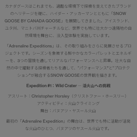
カナダグースはこれまでも、過酷な環境下で探検を支えてきたブランド
のヘリテージを礎に、ハイダー・アッカーマンとともに「SNOW
GOOSE BY CANADA GOOSE」を展開してきました。アイスランド、
ユタ州、マニトバ州チャーチルなど、世界でも特に壮大かつ遠隔地の自
然環境を舞台に、没入型体験を実施しています。
「Adrenaline Expeditions」は、その取り組みをさらに発展させるプロ
ジェクトです。シーズンを象徴する鮮やかなカラーパレットとエネルギ
ーを、3つの冒険を通してリアルなパフォーマンスへと昇華。壮大な自
然の中で躍動する探検者たちを通して、“パフォーマンス”と“プロテク
ション”が融合するSNOW GOOSEの世界観を描きます。
Expedition #1：Wild Crater ― 活火山への挑戦
アスリート：Christopher Horsley（クリストファー・ホースリー）
アクティビティ：火山クライミング
舞台：バヌアツ・ヤスール火山
最初の「Adrenaline Expedition」の舞台は、世界でも特に活動が活発
な火山のひとつ、バヌアツのヤスール火山です。