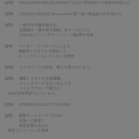
4/03
WWDJAPAN REUSE MARKET 2026 SPRINGへの参加のお知らせ
3/26
CANADA GOOSE Generations 取り扱い製品拡大のお知らせ
3/20
一筋の光が春を告げる。
北極圏の「陽が戻る季節」をテーマにした
2026年スプリングキャンペーン第2弾を発表
3/14
ハイダー・アッカーマンによる
機能性とスタイルが融合した
メインラインコレクションを発表
3/06
カナダグース大阪店 新たな章のはじまり
2/28
機能とスタイルを再構築。
トレンチコートをはじめとする
ライトアウターで魅せる、
SS26日本限定コレクション。
2/28
SPRING COLLECTION LOOK
2/27
国際ホッキョクグマの日に
北極への敬意と
保全支援を込めた
限定コレクションを発表