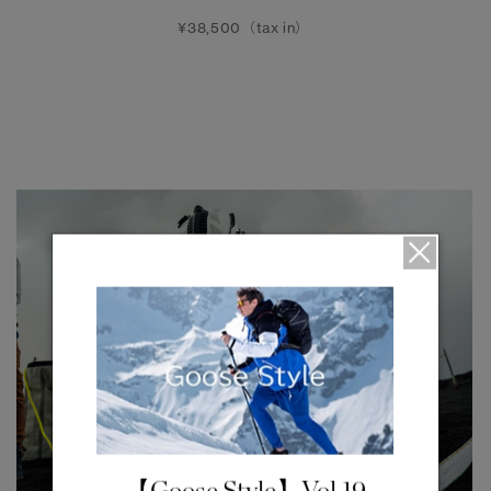
¥38,500（tax in）
【Goose Style】Vol.19