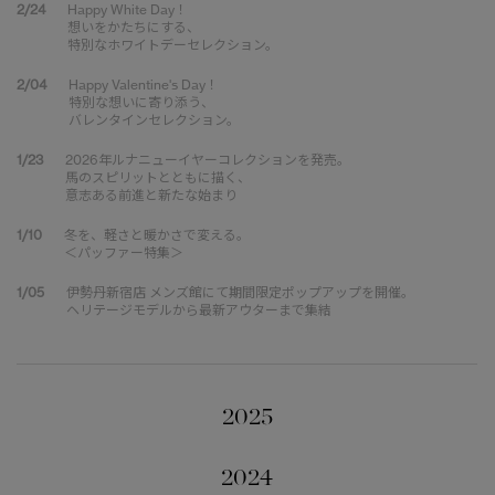
2/24
Happy White Day！
想いをかたちにする、
特別なホワイトデーセレクション。
2/04
Happy Valentine's Day！
特別な想いに寄り添う、
バレンタインセレクション。
1/23
2026年ルナニューイヤーコレクションを発売。
馬のスピリットとともに描く、
意志ある前進と新たな始まり
1/10
冬を、軽さと暖かさで変える。
＜パッファー特集＞
1/05
伊勢丹新宿店 メンズ館にて期間限定ポップアップを開催。
ヘリテージモデルから最新アウターまで集結
2025
2024