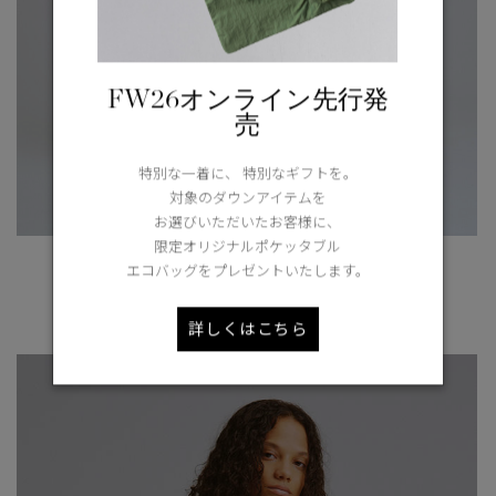
FW26オンライン先行発
売
特別な一着に、 特別なギフトを。
対象のダウンアイテムを
お選びいただいたお客様に、
限定オリジナルポケッタブル
<日本限定>メイフィールド ジャケット
エコバッグをプレゼントいたします。
¥190,300（tax in）
詳しくはこちら