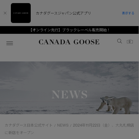
カナダグースジャパン公式アプリ
表示する
【Goose Style】Vol.19～ 標高が変われば、見える世界も変わる
Canada Goose
0
ホーム
ホーム
ホーム
ホーム
ホーム
スノーグース
ウィメンズ TOP
メンズ TOP
キッズ TOP
NEWS
ディスカバー
新着アイテム
新着アイテム
ベビー（0‐24ヵ月)
アンバサダー
ベストセラー
ベストセラー
キッズ（2‐7歳)
CANADA GOOSE Generationsは、アウター
スプリングコレクション
FW26コレクション
FW26コレクション
ユース（6＋歳)
ウェアの下取り・再販を通じて、長く愛される製
カナダグース日本公式サイト
NEWS
2024年11月22日（金）、大丸札幌店
/
/
品の価値を受け継いでいきます。
サマー 26 コレクション
サマー 26 コレクション
コレクション
に新店をオープン
アーカイブの希少なピースもご覧いただけます。