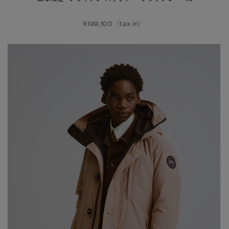
¥199,100（tax in）