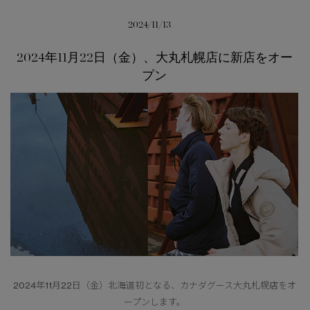
サマー 26 コレクションLOOK
サマー 26 コレクションLOOK
2024/11/13
詳しく見る
日本限定モデル
日本限定モデル
2024年11月22日（金）、大丸札幌店に新店をオー
プン
スノーグース
スノーグース
下取り申請
メイドインジャパンTシャツ
メイドインジャパンTシャツ
アウターウェア
アウターウェア
アパレル
アパレル
アクセサリー
アクセサリー
フットウェア
フットウェア
コレクション
コレクション
2024年11月22日（金）北海道初となる、カナダグース大丸札幌店をオ
ープンします。