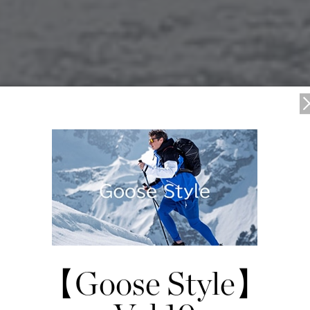
築された、新たなカナダグース
5/10/15
【Goose Style】
日本の感性で再構築された、新