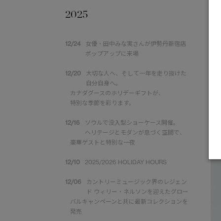
2025
12/24
女優・田中みな実さんが伊勢丹新宿店
ポップアップに来場
12/20
大切な人へ、そして一年を走り抜けた
自分自身へ。
カナダグースのホリデーギフトが、
特別な季節を彩ります。
12/16
ソウルで没入型ショーケース開催。
ヘリテージとモダンが息づく空間で、
豪華ゲストと特別な一夜
12/10
2025/2026 HOLIDAY HOURS
12/06
カントリーミュージック界のレジェン
ド ウィリー・ネルソンを迎えたグロー
バルキャンペーンと共に最新コレクションを
発売