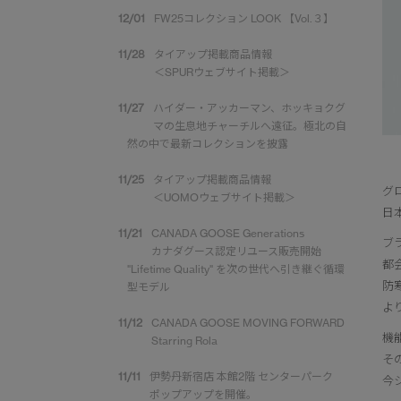
12/01
FW25コレクション LOOK 【Vol.３】
11/28
タイアップ掲載商品情報
＜SPURウェブサイト掲載＞
11/27
ハイダー・アッカーマン、ホッキョクグ
マの生息地チャーチルへ遠征。極北の自
然の中で最新コレクションを披露
11/25
タイアップ掲載商品情報
グ
＜UOMOウェブサイト掲載＞
日
11/21
CANADA GOOSE Generations
ブ
カナダグース認定リユース販売開始
都
"Lifetime Quality" を次の世代へ引き継ぐ循環
防
型モデル
よ
11/12
CANADA GOOSE MOVING FORWARD
機
Starring Rola
そ
11/11
伊勢丹新宿店 本館2階 センターパーク
今
ポップアップを開催。