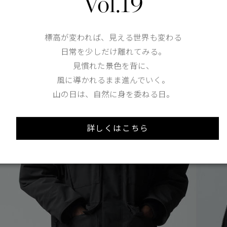
Vol.19
標高が変われば、見える世界も変わる
日常を少しだけ離れてみる。
見慣れた景色を背に、
風に導かれるまま進んでいく。
山の日は、自然に身を委ねる日。
詳しくはこちら