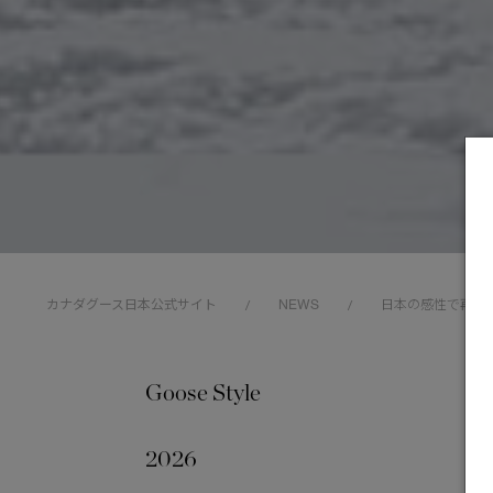
カナダグース日本公式サイト
NEWS
日本の感性で再構
/
/
Goose Style
202
2026