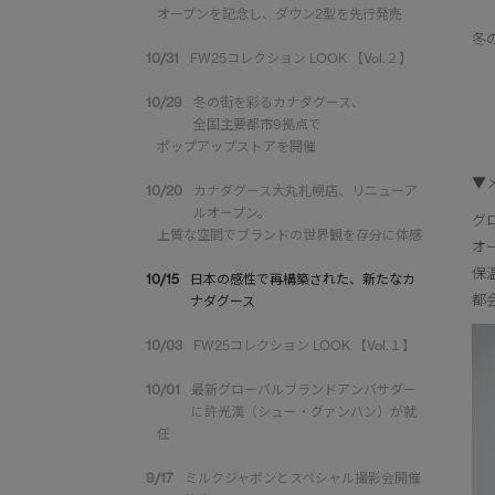
オープンを記念し、ダウン2型を先行発売
冬
10/31
FW25コレクション LOOK 【Vol.２】
10/29
冬の街を彩るカナダグース、
全国主要都市9拠点で
ポップアップストアを開催
▼
10/20
カナダグース大丸札幌店、リニューア
ルオープン。
グ
上質な空間でブランドの世界観を存分に体感
オ
保
10/15
日本の感性で再構築された、新たなカ
都
ナダグース
10/03
FW25コレクション LOOK 【Vol.１】
10/01
最新グローバルブランドアンバサダー
に許光漢（シュー・グァンハン）が就
任
9/17
ミルクジャポンとスペシャル撮影会開催