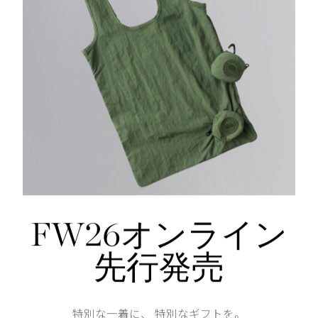
会員登録
会員登録
ご登録い
CANADA GOOSEよ
願いします。パスワードは推測さ
。
新規
FW26オンライン
先行発売
特別な一着に、 特別なギフトを。