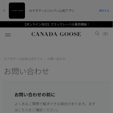
カナダグースジャパン公式アプリ
表示する
【オンライン先行】ブラックレーベル販売開始！
Canada Goose
0
ホーム
ホーム
ホーム
ホーム
ホーム
カナダグース日本公式サイト
お問い合わせ
/
スノーグース
ウィメンズ TOP
メンズ TOP
キッズ TOP
お問い合わせ
ディスカバー
新着アイテム
新着アイテム
ベビー（0‐24ヵ月)
アンバサダー
ベストセラー
ベストセラー
キッズ（2‐7歳)
CANADA GOOSE Generationsは、アウター
お問い合わせの前に
スプリングコレクション
FW26コレクション
FW26コレクション
ユース（6＋歳)
ウェアの下取り・再販を通じて、長く愛される製
よくあるご質問で解決できる場合があります。まず
品の価値を受け継いでいきます。
サマー 26 コレクション
サマー 26 コレクション
コレクション
はこちらをご確認ください。
アーカイブの希少なピースもご覧いただけます。