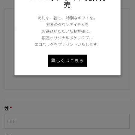
売
特別な一着に、 特別なギフトを。
CANADA GOOSE Generationsに関するお
対象のダウンアイテムを
問い合わせ
お選びいただいたお客様に、
限定オリジナルポケッタブル
エコバッグをプレゼントいたします。
CANADA GOOSE Generationsのサービスに関す
詳しくはこちら
るお問い合わせは
専用窓口
までご連絡ください。
姓
*