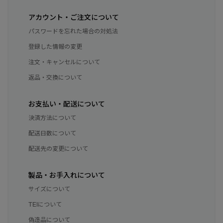
サマー 26 コレクションLOOK
サマー 26 コレクションLOOK
アカウント・ご注文について
詳しく見る
パスワードを忘れた場合の対処法
日本限定モデル
日本限定モデル
登録した情報の変更
スノーグース
スノーグース
注文・キャンセルについて
下取り申請
メイドインジャパンTシャツ
メイドインジャパンTシャツ
返品・交換について
アウターウェア
アウターウェア
お支払い・配送について
決済方法について
アパレル
アパレル
配送日数について
アクセサリー
アクセサリー
配送先の変更について
フットウェア
フットウェア
製品・お手入れについて
コレクション
コレクション
サイズについて
TEIについて
偽造品について