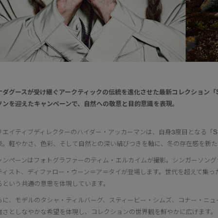
ナダグースが受け継ぐアークティックの伝統を進化させた最新コレクション「SNOW 
ソンを迎えたキャンペーンで、自然への敬意と目的意識を表現。
リエイティブディレクターのハイダー・アッカーマンは、自身3度目となる「SNOW 
表。軽やかさ、色彩、そして自然との深い結びつきを軸に、冬の存在感を新た
ャンペーンはフォトグラファーのティム・エルカイムが撮影。シンガーソング
ティスト、ディファロー・ウーン＝ア＝タイが登場します。世代を超えて集っ
るという共通の意思を体現しています。
らに、モデルのタシャ・ティルバーグ、スティービー・シムズ、コナー・ニュ
強さとしなやかな希望を体現し、コレクションの世界観を鮮やかに広げます。