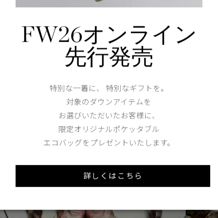
ソンを迎えたグローバルキャン
FW26オンライン
ションを発売
先行発売
特別な一着に、 特別なギフトを。
対象のダウンアイテムを
お選びいただいたお客様に、
限定オリジナルポケッタブル
エコバッグをプレゼントいたします。
詳しくはこちら