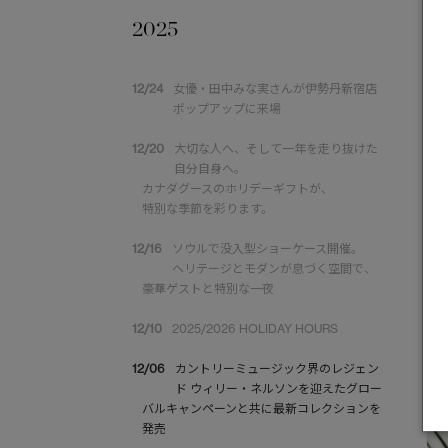
2025
12/24
女優・田中みな実さんが伊勢丹新宿店
ポップアップに来場
12/20
大切な人へ、そして一年を走り抜けた
自分自身へ。
カナダグースのホリデーギフトが、
特別な季節を彩ります。
12/16
ソウルで没入型ショーケース開催。
ヘリテージとモダンが息づく空間で、
豪華ゲストと特別な一夜
12/10
2025/2026 HOLIDAY HOURS
12/06
カントリーミュージック界のレジェン
ド ウィリー・ネルソンを迎えたグロー
バルキャンペーンと共に最新コレクションを
発売