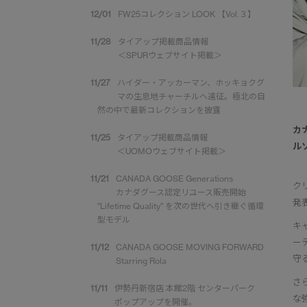
12/01
FW25コレクション LOOK 【Vol.３】
11/28
タイアップ掲載商品情報
＜SPURウェブサイト掲載＞
11/27
ハイダー・アッカーマン、ホッキョクグ
マの生息地チャーチルへ遠征。極北の自
然の中で最新コレクションを披露
カ
11/25
タイアップ掲載商品情報
ル
＜UOMOウェブサイト掲載＞
11/21
CANADA GOOSE Generations
ク
カナダグース認定リユース販売開始
発
"Lifetime Quality" を次の世代へ引き継ぐ循環
型モデル
キ
ー
11/12
CANADA GOOSE MOVING FORWARD
守
Starring Rola
さ
11/11
伊勢丹新宿店 本館2階 センターパーク
な
ポップアップを開催。