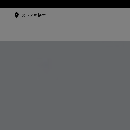
メイドインジャパンTシャツ
メイドインジャパンT
シャツ
ストアを探す
アンバサダー
シュー・グァンハン