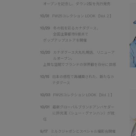
オープンを記念し、ダウン2型を先行発売
10/31
FW25コレクション LOOK 【Vol.２】
10/29
冬の街を彩るカナダグース、
全国主要都市9拠点で
ポップアップストアを開催
10/20
カナダグース大丸札幌店、リニューア
ルオープン。
上質な空間でブランドの世界観を存分に体感
10/15
日本の感性で再構築された、新たなカ
ナダグース
10/03
FW25コレクション LOOK 【Vol.１】
10/01
最新グローバルブランドアンバサダー
に許光漢（シュー・グァンハン）が就
任
9/17
ミルクジャポンとスペシャル撮影会開催