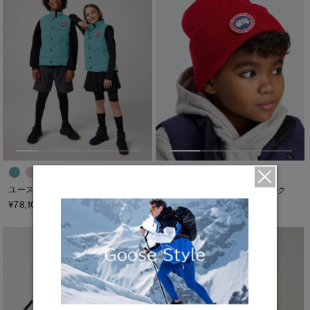
キャンセル
選択
ユース バニエ ベスト
ユース アークティック トゥック
¥78,100（tax in）
¥23,100（tax in）