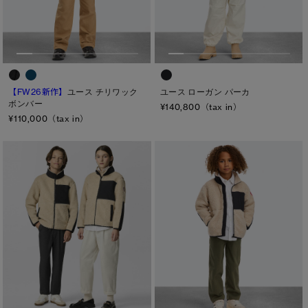
メンズ
サマー 26 コレクションLOOK
サマー 26 コレクションLOOK
ウィメンズ
詳しく見る
日本限定モデル
日本限定モデル
キッズ
スノーグース
スノーグース
カテゴリ
下取り申請
【FW26新作】
ユース チリワック
ユース ローガン パーカ
ボンバー
メイドインジャパンTシャツ
メイドインジャパンTシャツ
¥140,800（tax in）
ディスク
¥110,000（tax in）
アウターウェア
アウターウェア
ブラック ディスク
アパレル
アパレル
クラシック ディスク
ホワイト ディスク
アクセサリー
アクセサリー
ト―ナル ディスク
フットウェア
フットウェア
PBI ディスク
コレクション
コレクション
ディスクなし
TEI