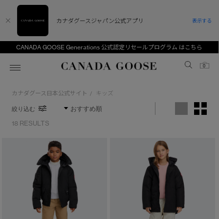
カナダグースジャパン公式アプリ
表示する
CANADA GOOSE Generations 公式認定リセールプログラム はこちら
Canada Goose
0
カナダグース日本公式サイト
キッズ
/
ホーム
ホーム
ホーム
ホーム
ホーム
絞り込む
スノーグース
ウィメンズ TOP
メンズ TOP
キッズ TOP
18 RESULTS
ディスカバー
新着アイテム
新着アイテム
ベビー（0‐24ヵ月)
アンバサダー
ベストセラー
ベストセラー
キッズ（2‐7歳)
CANADA GOOSE Generationsは、アウター
スプリングコレクション
FW26コレクション
FW26コレクション
ユース（6＋歳)
※カテゴリを表示するにはジェンダーにチェックをお入れください
ウェアの下取り・再販を通じて、長く愛される製
品の価値を受け継いでいきます。
ジェンダー
サマー 26 コレクション
サマー 26 コレクション
コレクション
アーカイブの希少なピースもご覧いただけます。