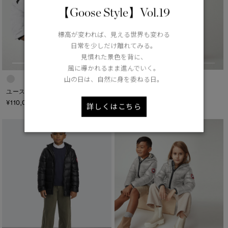
【Goose Style】Vol.19
標高が変われば、見える世界も変わる
日常を少しだけ離れてみる。
見慣れた景色を背に、
風に導かれるまま進んでいく。
山の日は、自然に身を委ねる日。
ユース サイプレス フーディー
ユース ランデル ボンバー Non-Fur
¥102,300（tax in）
¥110,000（tax in）
詳しくはこちら