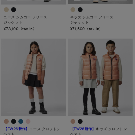
TEI１：5℃/-5℃
キッズ シムコー フリース
ユース シムコー フリース
TEI2：０℃/-１5℃
ジャケット
ジャケット
¥71,500（tax in）
¥78,100（tax in）
TEI3：-10℃/-20℃
TEI4：-15℃/-25℃
TEI5：-30℃以下
サイズ
XS
S/M
S
L/XL
M
ONESIZE
L
XL
【FW26新作】
キッズ クロフトン
【FW26新作】
ユース クロフトン
ベスト
ベスト