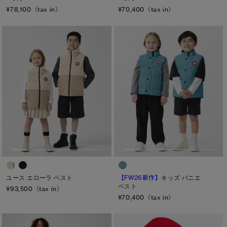
カラー
¥70,400（tax in）
¥78,100（tax in）
ブラック
ベージュ/ブラウン系
パープル系
ブルー系
ホワイト系
オレンジ系
グリーン系
イエロー系
グレー系
プリント/その他
レッド系
ピンク系
長さ
ウエスト
ヒップ
太もも
【FW26新作】
キッズ バニエ
ユース エローラ ベスト
ベスト
¥93,500（tax in）
ひざ
¥70,400（tax in）
ふくらはぎ