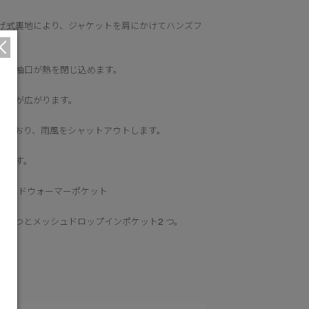
げ式裏地により、ジャケットを肩にかけてハンズフ
みの袖口が熱を閉じ込めます。
の幅が広がります。
いており、雨風をシャットアウトします。
します。
きハンドウォーマーポケット
ト1 つとメッシュドロップインポケット2 つ。