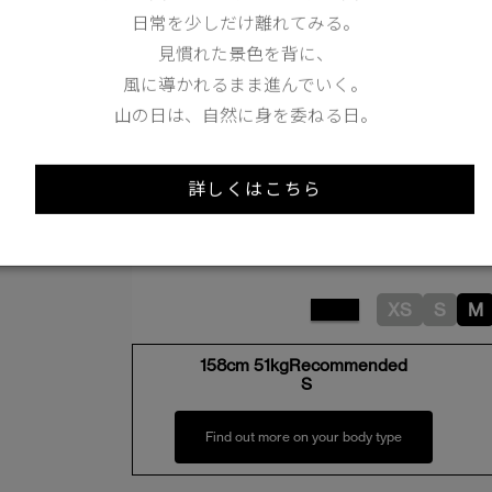
日常を少しだけ離れてみる。
Shoulder width
42cm
見慣れた景色を背に、
Width
53cm
風に導かれるまま進んでいく。
山の日は、自然に身を委ねる日。
詳しくはこちら
Length
87.5cm
XS
S
M
158cm 51kgRecommended
S
Find out more on your body type