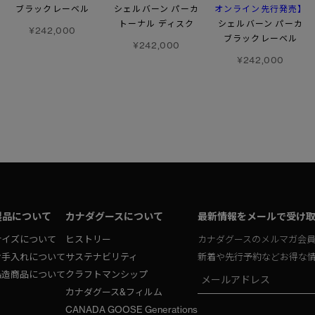
オンライン先行発売】
ブラックレーベル
シェルバーン パーカ
トーナル ディスク
シェルバーン パーカ
¥242,000
ブラックレーベル
¥242,000
¥242,000
製品について
カナダグースについて
最新情報をメールで受け
サイズについて
ヒストリー
カナダグースのメルマガ会
お手入れについて
サステナビリティ
新着や先行予約などお得な
偽造商品について
クラフトマンシップ
カナダグース&フィルム
CANADA GOOSE Generations