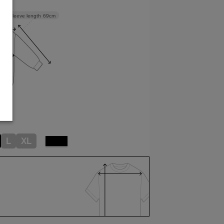
Sleeve length
69cm
L
XL