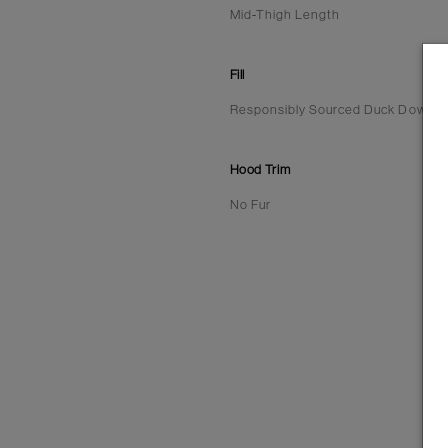
Mid-Thigh Length
Fill
Responsibly Sourced Duck Down | 6
Hood Trim
No Fur