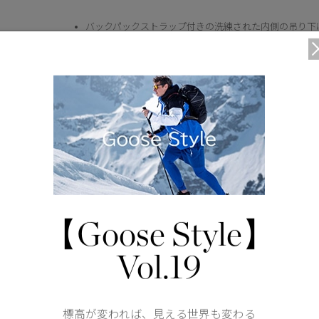
バックパックストラップ付きの洗練された内側の吊り下
リーで運ぶことができます。
外側の袖口はスナップ留めで調節可能で、凹んだリブ編
25 Fill Power
スナップ留めのバックベントにより、開けたときに動き
2 ウェイジッパーの上にスナップ留めのプラケットが付
下からジッパーを開けると、動きやすさや通気性が向上
外側に2 つのポケット: スナップ留めのフリース裏地付
【Goose Style】
内部ポケット3 つ: ジッパー開閉式のセキュリティポケッ
Vol.19
カナダグースのディスクで仕上げました。
仕様が変更する場合がございます。
標高が変われば、見える世界も変わる