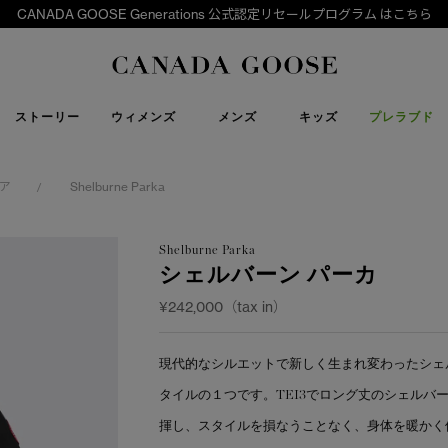
CANADA GOOSE Generations 公式認定リセールプログラム はこちら
下取り申請
Canada Goose
ストーリー
ウィメンズ
メンズ
キッズ
プレラブド
ア
Shelburne Parka
/
Shelburne Parka
シェルバーン パーカ
¥242,000（tax in）
現代的なシルエットで新しく生まれ変わったシェ
タイルの１つです。TEI3でロング丈のシェルバ
揮し、スタイルを損なうことなく、身体を暖かく