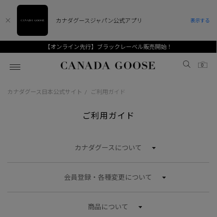
カナダグースジャパン公式アプリ
表示する
開始！
【Goose Style】Vol.19～ 標高が変われば、
Canada Goose
0
カナダグース日本公式サイト
ご利用ガイド
/
ホーム
ホーム
ホーム
ホーム
ホーム
ご利用ガイド
スノーグース
ウィメンズ TOP
メンズ TOP
キッズ TOP
ディスカバー
新着アイテム
新着アイテム
ベビー（0‐24ヵ月)
カナダグースについて
アンバサダー
ベストセラー
ベストセラー
キッズ（2‐7歳)
会員登録・各種変更について
CANADA GOOSE Generationsは、アウター
スプリングコレクション
FW26コレクション
FW26コレクション
ユース（6＋歳)
ウェアの下取り・再販を通じて、長く愛される製
品の価値を受け継いでいきます。
サマー 26 コレクション
サマー 26 コレクション
コレクション
商品について
アーカイブの希少なピースもご覧いただけます。