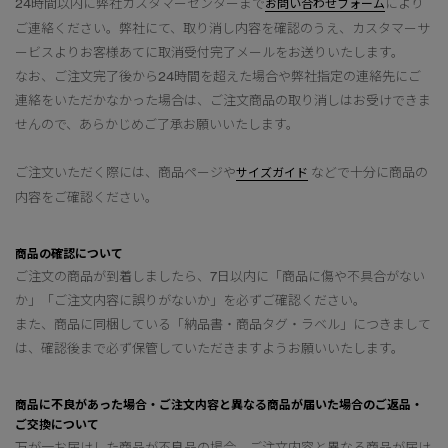
24時間以内に弊社カスタマーセンターまで
により
お問い合わせフォーム
ご連絡ください。弊社にて、取り消し内容を確認のうえ、カスタマーサ
ービスよりお客様あてに取消受付完了メールをお送りいたします。
なお、ご注文完了後から24時間を超えた場合や弊社指定の連絡先にご
連絡をいただかなかった場合は、ご注文商品の取り消しはお受けできま
せんので、あらかじめご了承お願いいたします。
ご注文いただく際には、商品ページや
などで十分に商品の
サイズガイド
内容をご確認ください。
商品の確認について
ご注文の商品が到着しましたら、7日以内に「商品に傷や不具合がない
か」「ご注文内容に誤りがないか」を必ずご確認ください。
また、商品に同梱している「納品書・商品タグ・ラベル」につきまして
は、確認後まで必ず保管していただきますようお願いいたします。
商品に不良があった場合・ご注文内容と異なる商品が届いた場合のご返品・
ご交換について
万が一お届けした商品が不良品の場合、ご注文内容と異なる商品が届け