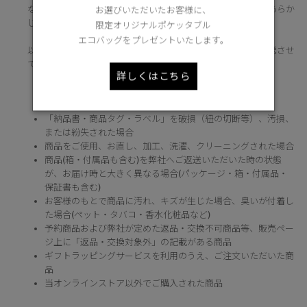
なお、以下の場合は返品および交換をお受けできませんのであらか
お選びいただいたお客様に、
じめご了承お願いいたします。
限定オリジナルポケッタブル
エコバッグをプレゼントいたします。
以下の該当商品をご返品された場合は、送料着払いにてご返送させ
ていただきます。
詳しくはこちら
事前に返品・交換のお申し出がない場合
商品到着後8日を経過した場合
「納品書・商品タグ・ラベル」を破損（紐の切断等）、汚損、
または紛失された場合
商品をご使用、お直し、加工、洗濯、クリーニングされた場合
商品(箱・付属品も含む)を弊社へご返送いただいた時の状態
が、お届け時と大きく異なる場合(パッケージ・箱・付属品・
保証書も含む)
お客様のもとで商品に汚れ、キズが生じた場合、臭いが付着し
た場合(ペット・タバコ・香水化粧品など)
予約商品および弊社が定めた返品・交換不可商品等、販売ペー
ジ上に「返品・交換対象外」の記載がある商品
ギフトラッピングサービスを利用のうえ、ご注文いただいた商
品
当オンラインストア以外でご購入された商品