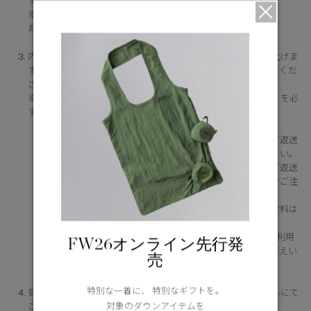
す。
※サイズ、カラー交換の場合、そちらの旨をお伝えください。
お問い合わせ・ご連絡先は
こちら
内容を確認後、カスタマーサービスよりご案内メールを差し上げま
すので、案内に従って指定の住所まで 7 日以内に商品をご返送くだ
さい。
※ご返送の際は、「お買上げ明細書（もしくはそのコピー）」を必
ず同梱してください。
【ご利用に際してのご注意】
＜交換の場合＞送料着払いでお送りください。元払いでご返送
された場合は送料のご返金が出来ませんのでご注意ください。
＜返品の場合＞送料元払いでお送りください。着払いでご返送
された場合は返金代金より差し引かせていただきますのでご注
意ください。
代引き決済の場合、代引き手数料および返金時の振込手数料は
お客様負担となります。
「交換無料サービス（2回まで）」を短期間に繰り返しご利用
FW26オンライン先行発
のお客様は、カナダグース日本公式サイトのご利用をお控えい
売
ただく場合がございますことを予めご了承ください。
特別な一着に、 特別なギフトを。
到着した商品の確認後、交換または返金手続きに関してメールにて
対象のダウンアイテムを
ご連絡いたします。