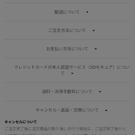
サマー 26 コレクションLOOK
サマー 26 コレクションLOOK
配送について
詳しく見る
日本限定モデル
日本限定モデル
ご注文方法について
スノーグース
スノーグース
下取り申請
メイドインジャパンTシャツ
メイドインジャパンTシャツ
お支払い方法について
アウターウェア
アウターウェア
クレジットカードの本人認証サービス（3Dセキュア）につい
アパレル
アパレル
て
アクセサリー
アクセサリー
送料・決済手数料について
フットウェア
フットウェア
キャンセル・返品・交換について
コレクション
コレクション
キャンセルについて
ご注文完了後に注文商品の取り消しを行う場合は、ご注文完了後から