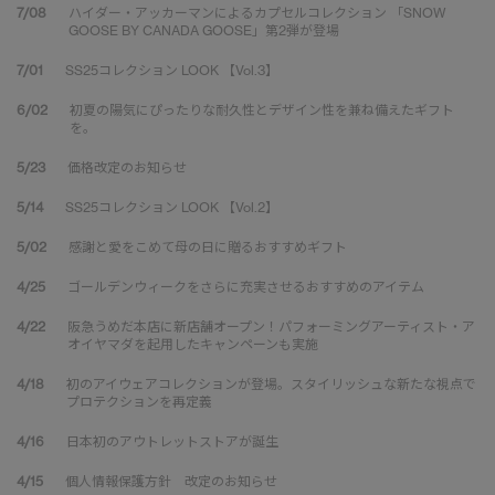
7/08
ハイダー・アッカーマンによるカプセルコレクション 「SNOW
GOOSE BY CANADA GOOSE」第2弾が登場
7/01
SS25コレクション LOOK 【Vol.3】
6/02
初夏の陽気にぴったりな耐久性とデザイン性を兼ね備えたギフト
を。
5/23
価格改定のお知らせ
5/14
SS25コレクション LOOK 【Vol.2】
5/02
感謝と愛をこめて母の日に贈るおすすめギフト
4/25
ゴールデンウィークをさらに充実させるおすすめのアイテム
4/22
阪急うめだ本店に新店舗オープン！パフォーミングアーティスト・ア
オイヤマダを起用したキャンペーンも実施
4/18
初のアイウェアコレクションが登場。スタイリッシュな新たな視点で
プロテクションを再定義
4/16
日本初のアウトレットストアが誕生
4/15
個人情報保護方針 改定のお知らせ