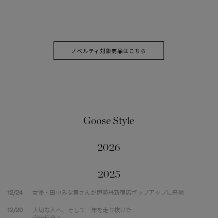
ノベルティ対象商品はこちら
Goose Style
2026
2025
12/24
女優・田中みな実さんが伊勢丹新宿店ポップアップに来場
12/20
大切な人へ、そして一年を走り抜けた
自分自身へ。