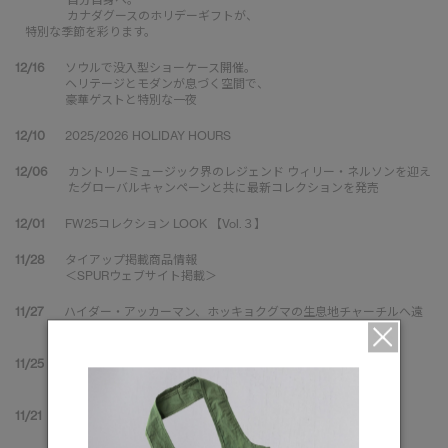
カナダグースのホリデーギフトが、
特別な季節を彩ります。
12/16
ソウルで没入型ショーケース開催。
ヘリテージとモダンが息づく空間で、
豪華ゲストと特別な一夜
12/10
2025/2026 HOLIDAY HOURS
12/06
カントリーミュージック界のレジェンド ウィリー・ネルソンを迎え
たグローバルキャンペーンと共に最新コレクションを発売
12/01
FW25コレクション LOOK 【Vol.３】
11/28
タイアップ掲載商品情報
＜SPURウェブサイト掲載＞
11/27
ハイダー・アッカーマン、ホッキョクグマの生息地チャーチルへ遠
征。極北の自然の中で最新コレクションを披露
11/25
タイアップ掲載商品情報
＜UOMOウェブサイト掲載＞
11/21
CANADA GOOSE Generations
カナダグース認定リユース販売開始
"Lifetime Quality" を次の世代へ引き継ぐ循環型モデル