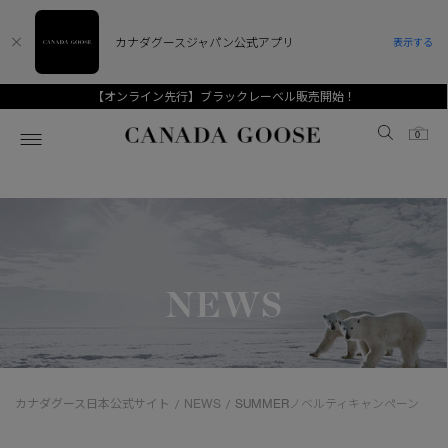
カナダグースジャパン公式アプリ
表示する
【オンライン先行】ブラックレーベル販売開始！
Canada Goose
0
ホーム
ホーム
ホーム
ホーム
ホーム
スノーグース
ウィメンズ TOP
メンズ TOP
キッズ TOP
NEWS
ディスカバー
新着アイテム
新着アイテム
ベビー（0‐24ヵ月)
アンバサダー
ベストセラー
ベストセラー
キッズ（2‐7歳)
CANADA GOOSE Generationsは、アウター
スプリングコレクション
FW26コレクション
FW26コレクション
ユース（6＋歳)
ウェアの下取り・再販を通じて、長く愛される製
カナダグース日本公式サイト
NEWS
SUMMERノベルティキャンペーン
/
/
品の価値を受け継いでいきます。
サマー 26 コレクション
サマー 26 コレクション
コレクション
アーカイブの希少なピースもご覧いただけます。