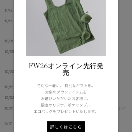
11/12
CANADA GOOSE MOVING FORWARD Starring Rola
11/11
伊勢丹新宿店 本館2階 センターパーク
ポップアップを開催。
オープンを記念し、ダウン2型を先行発売
10/31
FW25コレクション LOOK 【Vol.２】
10/29
冬の街を彩るカナダグース、
全国主要都市9拠点で
ポップアップストアを開催
FW26オンライン先行発
売
10/20
カナダグース大丸札幌店、リニューアルオープン。
上質な空間でブランドの世界観を存分に体感
特別な一着に、 特別なギフトを。
10/15
日本の感性で再構築された、新たなカナダグース
対象のダウンアイテムを
10/03
FW25コレクション LOOK 【Vol.１】
お選びいただいたお客様に、
限定オリジナルポケッタブル
10/01
最新グローバルブランドアンバサダーに許光漢（シュー・グァンハ
エコバッグをプレゼントいたします。
ン）が就任
9/17
ミルクジャポンとスペシャル撮影会開催決定
詳しくはこちら