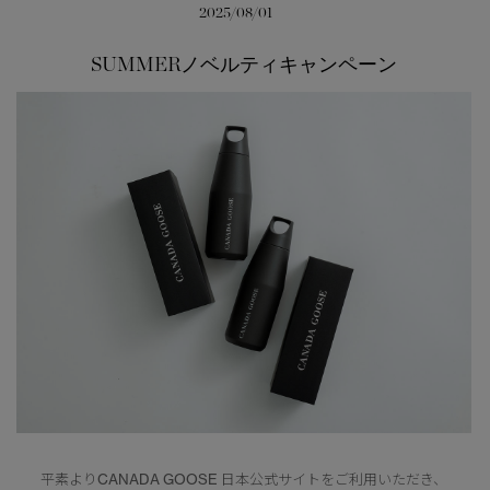
2025/08/01
サマー 26 コレクションLOOK
サマー 26 コレクションLOOK
SUMMERノベルティキャンペーン
詳しく見る
日本限定モデル
日本限定モデル
スノーグース
スノーグース
下取り申請
メイドインジャパンTシャツ
メイドインジャパンTシャツ
アウターウェア
アウターウェア
アパレル
アパレル
アクセサリー
アクセサリー
フットウェア
フットウェア
コレクション
コレクション
平素よりCANADA GOOSE 日本公式サイトをご利用いただき、