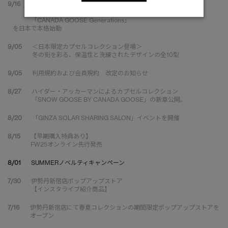
9/16
大切な一着を次世代へ。
ブランド認定循環サービス
「CANADA GOOSE Generations」
を日本で本格始動
9/05
＜日本限定カプセルコレクション登場＞
冬の街を彩る、保温性と洗練されたデザインの全10型
9/05
利用規約および会員規約 改定のお知らせ
8/27
ハイダー・アッカーマンによるカプセルコレクション
「SNOW GOOSE BY CANADA GOOSE」の新章公開。
8/20
「GINZA SOLAR SHARING SALON」イベントを開催
8/15
【早期購入特典あり】
FW25オンライン先行発売
8/01
SUMMERノベルティキャンペーン
7/30
伊勢丹新宿店ポップアップストア
【インスタライブ紹介商品】
7/16
伊勢丹新宿店にて春夏コレクションの期間限定ポップアップストアを
オープン