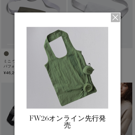
ト―ナル ディスク
PBI ディスク
ディスクなし
TEI
TEI１：5℃/-5℃
ミニ ウエスト パック
ミニ ウエスト パック
TEI2：０℃/-１5℃
パフォーマンスサテン
¥42,900（tax in）
¥46,200（tax in）
TEI3：-10℃/-20℃
TEI4：-15℃/-25℃
TEI5：-30℃以下
サイズ
FW26オンライン先行発
XS
S/M
売
S
L/XL