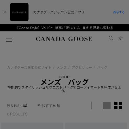
カナダグースジャパン公式アプリ
表示する
【Goose Style】Vol.19～ 標高が変われば、見える世界も変わる
Canada Goose
0
ホーム
ホーム
ホーム
ホーム
ホーム
カナダグース日本公式サイト
メンズ
アクセサリー
バッグ
/
/
/
スノーグース
ウィメンズ TOP
メンズ TOP
キッズ TOP
SHOP
メンズ バッグ
ディスカバー
新着アイテム
新着アイテム
ベビー（0‐24ヵ月)
機能的でスタイリッシュなウエストパックでコーディネートを完成させよ
う。
アンバサダー
ベストセラー
ベストセラー
キッズ（2‐7歳)
絞り込む
CANADA GOOSE Generationsは、アウター
スプリングコレクション
FW26コレクション
FW26コレクション
ユース（6＋歳)
ウェアの下取り・再販を通じて、長く愛される製
6 RESULTS
品の価値を受け継いでいきます。
サマー 26 コレクション
サマー 26 コレクション
コレクション
アーカイブの希少なピースもご覧いただけます。