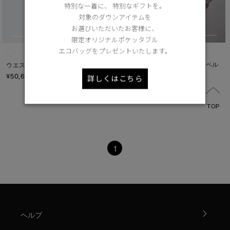
特別な一着に、 特別なギフトを。
M
ONESIZE
対象のダウンアイテムを
お選びいただいたお客様に、
L
限定オリジナルポケッタブル
XL
エコバッグをプレゼントいたします。
ウェスト パック ブラックレーベル
ウエスト パック
¥50,600（tax in）
¥50,600（tax in）
詳しくはこちら
カラー
ブラック
ベージュ/ブラウン系
パープル系
TOP
ブルー系
ホワイト系
オレンジ系
グリーン系
イエロー系
1
グレー系
プリント/その他
レッド系
ピンク系
長さ
ヘルプ
ウエスト