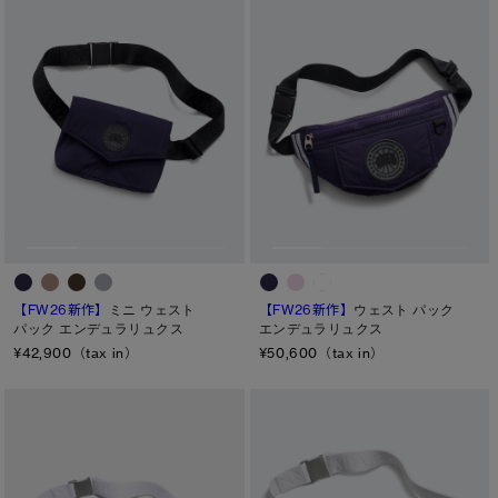
サマー 26 コレクションLOOK
サマー 26 コレクションLOOK
詳しく見る
日本限定モデル
日本限定モデル
※カテゴリを表示するにはジェンダーにチェックをお入れください
スノーグース
スノーグース
ジェンダー
下取り申請
メイドインジャパンTシャツ
メイドインジャパンTシャツ
メンズ
ウィメンズ
アウターウェア
アウターウェア
キッズ
アパレル
アパレル
カテゴリ
【FW26新作】
ミニ ウェスト
【FW26新作】
ウェスト パック
アクセサリー
アクセサリー
パック エンデュラリュクス
エンデュラリュクス
ディスク
¥42,900（tax in）
¥50,600（tax in）
フットウェア
フットウェア
ブラック ディスク
コレクション
コレクション
クラシック ディスク
ホワイト ディスク