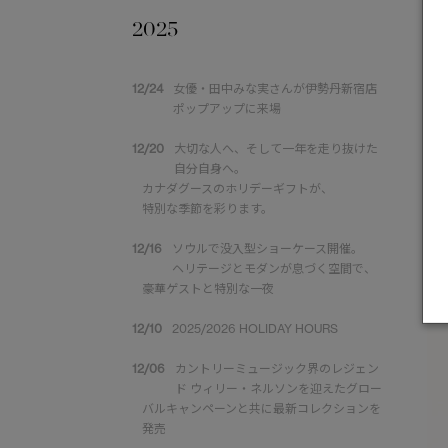
2025
12/24
女優・田中みな実さんが伊勢丹新宿店
ポップアップに来場
2
12/20
大切な人へ、そして一年を走り抜けた
自分自身へ。
の
カナダグースのホリデーギフトが、
特別な季節を彩ります。
12/16
ソウルで没入型ショーケース開催。
ヘリテージとモダンが息づく空間で、
豪華ゲストと特別な一夜
12/10
2025/2026 HOLIDAY HOURS
12/06
カントリーミュージック界のレジェン
ド ウィリー・ネルソンを迎えたグロー
バルキャンペーンと共に最新コレクションを
発売