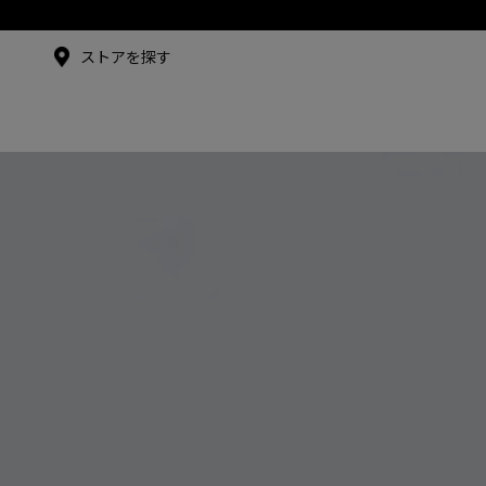
メイドインジャパンTシャツ
メイドインジャパンT
シャツ
ストアを探す
アンバサダー
シュー・グァンハン