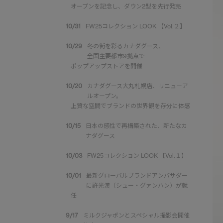
オープンを記念し、ダウン2型を先行発売
10/31
FW25コレクション LOOK 【Vol.２】
10/29
冬の街を彩るカナダグース、
全国主要都市9拠点で
ポップアップストアを開催
10/20
カナダグース大丸札幌店、リニューア
ルオープン。
上質な空間でブランドの世界観を存分に体感
10/15
日本の感性で再構築された、新たなカ
ナダグース
10/03
FW25コレクション LOOK 【Vol.１】
10/01
最新グローバルブランドアンバサダー
に許光漢（シュー・グァンハン）が就
任
9/17
ミルクジャポンとスペシャル撮影会開催