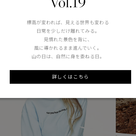
Vol.19
「SNOW GOOSE BY CANADA
標高が変われば、見える世界も変わる
日常を少しだけ離れてみる。
見慣れた景色を背に、
025年春夏キャンペーン「Wild Horizon（荒野の地平線）」がカナダグ
風に導かれるまま進んでいく。
夏、情熱と個性あふれる大胆なスタイルで熱狂を呼び起こします。
山の日は、自然に身を委ねる日。
詳しくはこちら