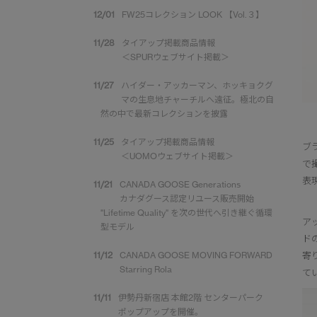
12/01
FW25コレクション LOOK 【Vol.３】
11/28
タイアップ掲載商品情報
＜SPURウェブサイト掲載＞
11/27
ハイダー・アッカーマン、ホッキョクグ
マの生息地チャーチルへ遠征。極北の自
然の中で最新コレクションを披露
11/25
タイアップ掲載商品情報
ブ
＜UOMOウェブサイト掲載＞
で
表
11/21
CANADA GOOSE Generations
カナダグース認定リユース販売開始
"Lifetime Quality" を次の世代へ引き継ぐ循環
ア
型モデル
ド
11/12
CANADA GOOSE MOVING FORWARD
寄
Starring Rola
て
11/11
伊勢丹新宿店 本館2階 センターパーク
ポップアップを開催。