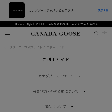
カナダグースジャパン公式アプリ
表示する
【Goose Style】Vol.19～ 標高が変われば、見える世界も変わる
Canada Goose
0
カナダグース日本公式サイト
ご利用ガイド
/
ホーム
ホーム
ホーム
ホーム
ホーム
ご利用ガイド
スノーグース
ウィメンズ TOP
メンズ TOP
キッズ TOP
ディスカバー
新着アイテム
新着アイテム
ベビー（0‐24ヵ月)
カナダグースについて
アンバサダー
ベストセラー
ベストセラー
キッズ（2‐7歳)
会員登録・各種変更について
CANADA GOOSE Generationsは、アウター
スプリングコレクション
FW26コレクション
FW26コレクション
ユース（6＋歳)
ウェアの下取り・再販を通じて、長く愛される製
品の価値を受け継いでいきます。
サマー 26 コレクション
サマー 26 コレクション
コレクション
商品について
アーカイブの希少なピースもご覧いただけます。