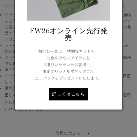
ここでは、オフシーズン中のジャケットの収納手順をご説明します。
ジャケットはできる限りきれいな状態で収納します。ほこり、汗、油脂
などの汚れは徐々に生地を劣化させる原因となります。クリーニングが
必要な場合は、信頼できるクリーニング店にお持ちになり、それぞれ製
FW26オンライン先行発
品の内側に記載されているラベルの表記に従ってください。
売
トリムなどの付属品は取り外して各洗濯表示をご確認ください。
ファーは取り外せる場合は取り外し、 毛や革が型崩れしないように前
特別な一着に、 特別なギフトを。
後に余裕のある場所に縦方向に吊るします。
ジャケットは幅広のハンガーにゆったりとかけます。湿気の少ない暗所
対象のダウンアイテムを
で保管するのが最適です。
お選びいただいたお客様に、
ほこりや汚れから守るため、通気性のある衣類カバーをかけます。
限定オリジナルポケッタブル
ジャケットが狭いスペースで押しつぶされないように間隔をあけて保管
エコバッグをプレゼントいたします。
してください。
定期的に風通しすることをおすすめします。
詳しくはこちら
正しいお手入れをすることで、カナダグースのジャケットは長くご着用
いただけます。
ぜひお試しください。
修理について