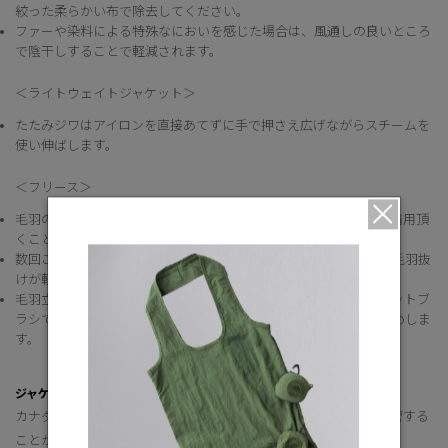
絞った柔らかい布で除去してください。
ファーや染料による特殊なにおいを感じた場合は、風通しの良いところ
で陰干しすることで軽減されます。
＜ライトウェイトジャケット＞
たたみジワはアイロンを直接あてずに手で押さえ広げながらスチームを
使い伸ばします。
＜フリース＞
毛羽の付着はブラッシングして取り除きます。同系色に揃えてご着用頂
くことで目立ち難くなります。
数回ご着用、または表示通りのクリーニングをすることで徐々に毛羽抜
けが軽減されてきます。
毛羽立ちや毛玉が生じる原因として静電気も関係します。エチケットブ
ラシで毛並みを整え、連続してのご着用を避けて頂くことをお薦めしま
す。
ジャケットの保管方法
カナダグースのジャケットの品質を長く保つためには、適切に保管する
ことが大切です。