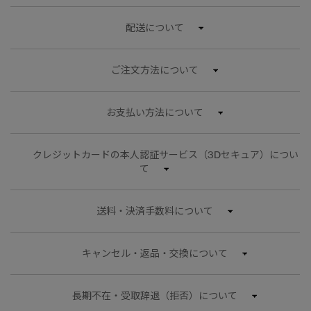
サマー 26 コレクションLOOK
サマー 26 コレクションLOOK
配送について
詳しく見る
日本限定モデル
日本限定モデル
ご注文方法について
スノーグース
スノーグース
下取り申請
メイドインジャパンTシャツ
メイドインジャパンTシャツ
お支払い方法について
アウターウェア
アウターウェア
クレジットカードの本人認証サービス（3Dセキュア）につい
アパレル
アパレル
て
アクセサリー
アクセサリー
送料・決済手数料について
フットウェア
フットウェア
キャンセル・返品・交換について
コレクション
コレクション
長期不在・受取辞退（拒否）について