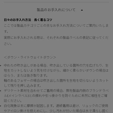
製品のお手入れについて
日々のお手入れ方法 長く着るコツ
ここでは製品カテゴリごとの主なお手入れ方法についてご案内いたしま
す。
実際にお手入れされる際は、それぞれの製品ラベルの表記に従ってくだ
さい。
＜ダウン・ライトウェイトダウン＞
中わたの吹き出しがある場合、吹き出している箇所の穴を広げたり、生
地をカットしないよう気を付けながら、細かく柔らかいダウンの場合は
はらう、または抜き取ります。
軸のあるフェザーの場合は吹き出した箇所を生地を切らないようカット
して残りを押し込みます。
デリケート素材を合わせてご着用の場合、弊社製品内側のブランドラベ
ル(メインラベル)との擦れや引っ掛かりを防ぐために未然に相性をご確
認ください。
白化現象は主に摩擦が起因します。連続着用は避け、リュックのご使用
やアイロン掛けを控えめにし、少し汚れが付いた場合は水で濡らし固く