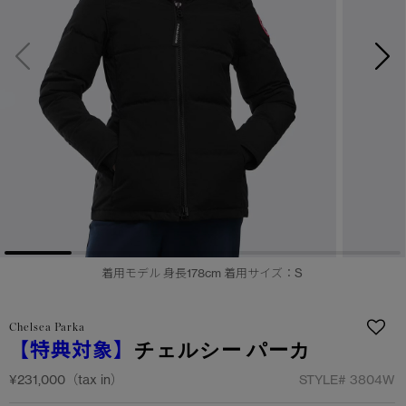
サマー 26 コレクションLOOK
サマー 26 コレクションLOOK
詳しく見る
日本限定モデル
日本限定モデル
スノーグース
スノーグース
下取り申請
メイドインジャパンTシャツ
メイドインジャパンTシャツ
アウターウェア
アウターウェア
アパレル
アパレル
アクセサリー
アクセサリー
着用モデル 身長178cm 着用サイズ：S
フットウェア
フットウェア
Chelsea Parka
コレクション
コレクション
【特典対象】
チェルシー パーカ
¥231,000（tax in）
STYLE#
3804W