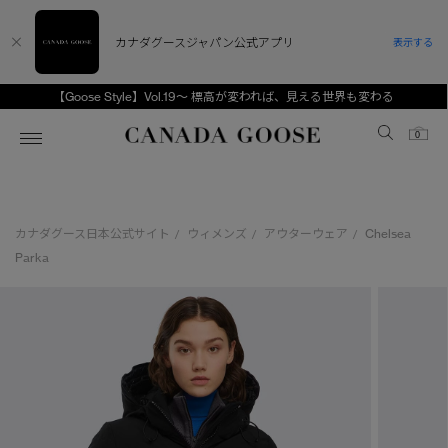
カナダグースジャパン公式アプリ
表示する
【Goose Style】Vol.19～ 標高が変われば、見える世界も変わる
Canada Goose
0
ホーム
ホーム
ホーム
ホーム
ホーム
カナダグース日本公式サイト
ウィメンズ
アウターウェア
Chelsea
/
/
/
スノーグース
ウィメンズ TOP
メンズ TOP
キッズ TOP
Parka
ディスカバー
新着アイテム
新着アイテム
ベビー（0‐24ヵ月)
アンバサダー
ベストセラー
ベストセラー
キッズ（2‐7歳)
CANADA GOOSE Generationsは、アウター
スプリングコレクション
FW26コレクション
FW26コレクション
ユース（6＋歳)
ウェアの下取り・再販を通じて、長く愛される製
品の価値を受け継いでいきます。
サマー 26 コレクション
サマー 26 コレクション
コレクション
アーカイブの希少なピースもご覧いただけます。