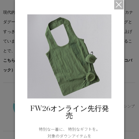
現代的なシルエットで新しく生まれ変わったチェルシー パーカは、カナ
ダグースで親しまれているスタイルの１つです。繊細なキルティングと
すっきりとしたヒップレングスのカットでミニマルなデザインに仕上げ
ています。取り外し可能なフードトリムでカバーする範囲を拡大するこ
とで、パーカをカスタイマイズすることが可能です。
こちらの商品には先着でノベルティー（オリジナルポケッタブルエコバ
ック）をプレゼント。※なくなり次第終了となります。
FUNDAMENTAL
-10°C / -20°C
寒冷地のデイリー使いに適した保温性とシンプ
FW26オンライン先行発
ルなデザイン
売
Learn more about TEI
特別な一着に、 特別なギフトを。
対象のダウンアイテムを