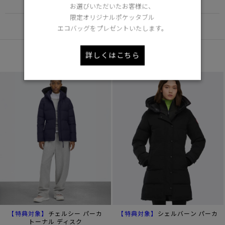
FUNCTION
お選びいただいたお客様に、
限定オリジナルポケッタブル
DETAIL
エコバッグをプレゼントいたします。
あなたへのおすすめ
詳しくはこちら
【特典対象】
【特典対象】
チェルシー パーカ
シェルバーン パーカ
トーナル ディスク