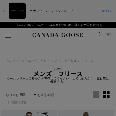
カナダグースジャパン公式アプリ
表示する
【Goose Style】Vol.19～ 標高が変われば、見える世界も変わる
Canada Goose
0
ホーム
ホーム
ホーム
ホーム
ホーム
カナダグース日本公式サイト
メンズ
アパレル
フリース
/
/
/
スノーグース
ウィメンズ TOP
メンズ TOP
キッズ TOP
SHOP
メンズ フリース
ディスカバー
新着アイテム
新着アイテム
ベビー（0‐24ヵ月)
ウールフリースの暖かさを実感してください。とても柔らかく、重ね着に
最適です。
アンバサダー
ベストセラー
ベストセラー
キッズ（2‐7歳)
絞り込む
CANADA GOOSE Generationsは、アウター
スプリングコレクション
サマー 26 コレクション
サマー 26 コレクション
ユース（6＋歳)
ウェアの下取り・再販を通じて、長く愛される製
15 RESULTS
品の価値を受け継いでいきます。
サマー 26 コレクションLOOK
サマー 26 コレクションLOOK
コレクション
アーカイブの希少なピースもご覧いただけます。