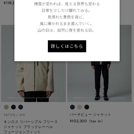
¥118,800（tax in）
ベスト ブラックレーベル
標高が変われば、見える世界も変わる
フュージョンフィット
日常を少しだけ離れてみる。
¥116,600（tax in）
見慣れた景色を背に、
風に導かれるまま進んでいく。
山の日は、自然に身を委ねる日。
詳しくはこちら
バーチビュー ジャケット
1
TEI
5°C / -5°C
¥102,300（tax in）
キンロス リバーシブル フリース
ジャケット ブラックレーベル
フュージョンフィット