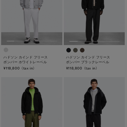
ト―ナル ディスク
PBI ディスク
ディスクなし
TEI
TEI１：5℃/-5℃
ハドソン カインド フリース
ハドソン カインド フリース
TEI2：０℃/-１5℃
ボンバー ホワイトレーベル
ボンバー ブラックレーベル
¥118,800（tax in）
¥118,800（tax in）
TEI3：-10℃/-20℃
TEI4：-15℃/-25℃
TEI5：-30℃以下
サイズ
XS
S/M
S
L/XL