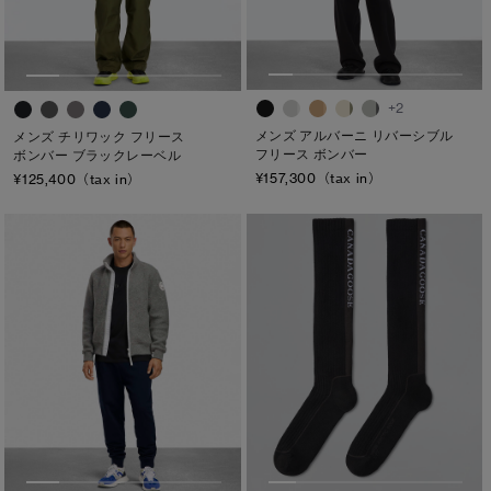
M
ONESIZE
L
+2
XL
メンズ アルバーニ リバーシブル
メンズ チリワック フリース
フリース ボンバー
ボンバー ブラックレーベル
カラー
¥157,300（tax in）
¥125,400（tax in）
ブラック
ベージュ/ブラウン系
パープル系
ブルー系
ホワイト系
オレンジ系
グリーン系
イエロー系
グレー系
プリント/その他
レッド系
ピンク系
長さ
ウエスト