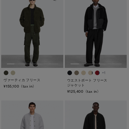
日本限定モデル
日本限定モデル
詳しく見る
スノーグース
スノーグース
※カテゴリを表示するにはジェンダーにチェックをお入れください
メイドインジャパンTシャツ
メイドインジャパンTシャツ
ジェンダー
下取り申請
アウターウェア
アウターウェア
メンズ
ウィメンズ
アパレル
アパレル
キッズ
アクセサリー
アクセサリー
+1
カテゴリ
ヴァーティカ フリース
ウエストポート フリース
フットウェア
フットウェア
ジャケット
¥155,100（tax in）
ディスク
¥125,400（tax in）
コレクション
コレクション
ブラック ディスク
クラシック ディスク
ホワイト ディスク