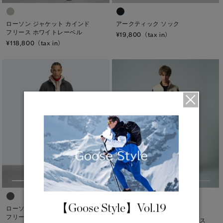
ヒップ
太もも
アークティック ソック
ローソン ジャケット カインド
フリース ホワイトレーベル
¥19,800（tax in）
ひざ
¥118,800（tax in）
ふくらはぎ
キャンセル
選択
【Goose Style】Vol.19
ローソン ジャケット カインド
1
TEI
5°C / -5°C
フリース ブラックレーベル
キンロス リバーシブル フリース