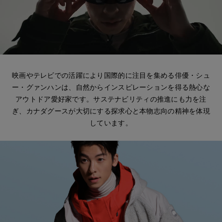
アーカイブの希少なピースもご覧いただけます。
サマー 26 コレクションLOOK
サマー 26 コレクションLOOK
日本限定モデル
日本限定モデル
詳しく見る
スノーグース
スノーグース
下取り申請
映画やテレビでの活躍により国際的に注目を集める俳優・シュ
メイドインジャパンTシャツ
メイドインジャパンTシャツ
ー・グァンハンは、自然からインスピレーションを得る熱心な
アウターウェア
アウターウェア
アウトドア愛好家です。サステナビリティの推進にも力を注
ぎ、カナダグースが大切にする探求心と本物志向の精神を体現
アパレル
アパレル
しています。
アクセサリー
アクセサリー
フットウェア
フットウェア
コレクション
コレクション