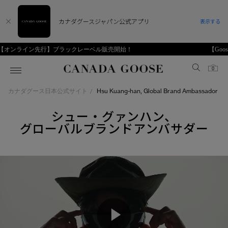
カナダグースジャパン公式アプリ
表示する
【Goose Style】Vol.19～ 標高が変われば、見える世界も変わる
0
Hsu Kuang-han, Global Brand Ambassador
カナダグース日本公式サイト
/
ホーム
ホーム
ホーム
ホーム
ホーム
シュー・グァンハン、
グローバルブランドアンバサダー
スノーグース
ウィメンズ TOP
メンズ TOP
キッズ TOP
ディスカバー
新着アイテム
新着アイテム
ベビー（0‐24ヵ月)
アンバサダー
ベストセラー
ベストセラー
キッズ（2‐7歳)
スプリングコレクション
FW26コレクション
FW26コレクション
ユース（6＋歳)
CANADA GOOSE Generationsは、アウター
ウェアの下取り・再販を通じて、長く愛される
サマー 26 コレクション
サマー 26 コレクション
コレクション
製品の価値を受け継いでいきます。