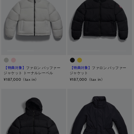
ト―ナル ディスク
PBI ディスク
ディスクなし
TEI
TEI１：5℃/-5℃
TEI2：０℃/-１5℃
【特典対象】
ファロン パッファー
【特典対象】
ファロン パッファー
ジャケット トーナルレーベル
ジャケット
TEI3：-10℃/-20℃
¥187,000（tax in）
¥187,000（tax in）
TEI4：-15℃/-25℃
TEI5：-30℃以下
サイズ
XS
S/M
S
L/XL