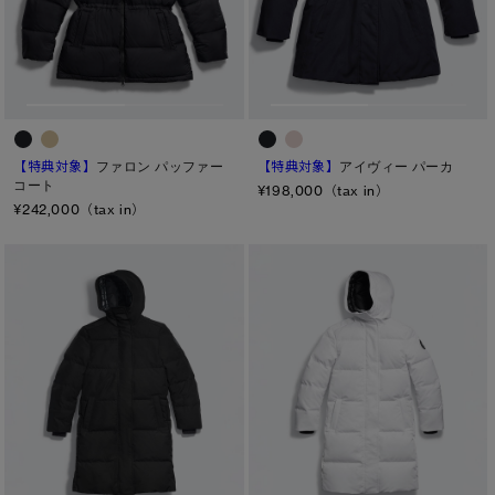
M
ONESIZE
L
XL
【特典対象】
ファロン パッファー
【特典対象】
アイヴィー パーカ
カラー
コート
¥198,000（tax in）
¥242,000（tax in）
ブラック
ベージュ/ブラウン系
パープル系
ブルー系
ホワイト系
オレンジ系
グリーン系
イエロー系
グレー系
プリント/その他
レッド系
ピンク系
長さ
ウエスト