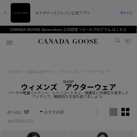
カナダグースジャパン公式アプリ
表示する
CANADA GOOSE Generations 公式認定リセールプログラム はこちら
Canada Goose
0
ホーム
ホーム
ホーム
ホーム
ホーム
カナダグース日本公式サイト
ウィメンズ
アウターウェア
/
/
スノーグース
ウィメンズ TOP
メンズ TOP
キッズ TOP
SHOP
ウィメンズ アウターウェア
ディスカバー
新着アイテム
新着アイテム
ベビー（0‐24ヵ月)
パーカや軽量ジャケット、レインコートなど、保護性と快適性を追求した
アイテムで、開放的な生活を送りましょう。
アンバサダー
ベストセラー
ベストセラー
キッズ（2‐7歳)
絞り込む
CANADA GOOSE Generationsは、アウター
スプリングコレクション
FW26コレクション
FW26コレクション
ユース（6＋歳)
ウェアの下取り・再販を通じて、長く愛される製
186 RESULTS
品の価値を受け継いでいきます。
サマー 26 コレクション
サマー 26 コレクション
コレクション
アーカイブの希少なピースもご覧いただけます。