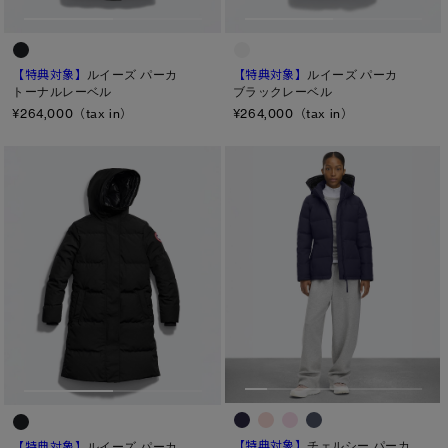
ヒップ
太もも
【特典対象】
ルイーズ パーカ
【特典対象】
ルイーズ パーカ
ひざ
トーナルレーベル
ブラックレーベル
¥264,000（tax in）
¥264,000（tax in）
ふくらはぎ
キャンセル
選択
【特典対象】
チェルシー パーカ
【特典対象】
ルイーズ パーカ