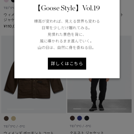
【Goose Style】Vol.19
1
1
TEI
5°C / -5°C
TEI
5°C / -5°C
ウィメンズ ホライゾン レイン
ウィメンズ アクシス ジャケット
ジャケット
¥102,300（tax in）
標高が変われば、見える世界も変わる
¥110,000（tax in）
日常を少しだけ離れてみる。
見慣れた景色を背に、
風に導かれるまま進んでいく。
山の日は、自然に身を委ねる日。
詳しくはこちら
1
TEI
5°C / -5°C
1
TEI
5°C / -5°C
クエスト ジャケット
ウィメンズ ボーモント コート