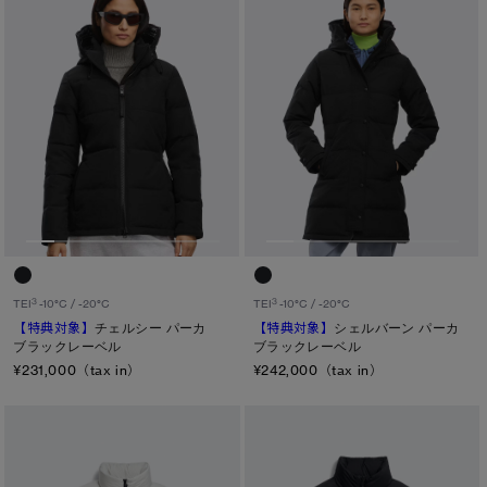
サマー 26 コレクションLOOK
サマー 26 コレクションLOOK
詳しく見る
日本限定モデル
日本限定モデル
※カテゴリを表示するにはジェンダーにチェックをお入れください
スノーグース
スノーグース
ジェンダー
下取り申請
メイドインジャパンTシャツ
メイドインジャパンTシャツ
メンズ
ウィメンズ
アウターウェア
アウターウェア
キッズ
アパレル
アパレル
カテゴリ
3
3
TEI
-10°C / -20°C
TEI
-10°C / -20°C
アクセサリー
アクセサリー
【特典対象】
チェルシー パーカ
【特典対象】
シェルバーン パーカ
ディスク
ブラックレーベル
ブラックレーベル
フットウェア
フットウェア
¥231,000（tax in）
¥242,000（tax in）
ブラック ディスク
コレクション
コレクション
クラシック ディスク
ホワイト ディスク