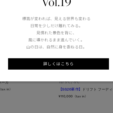
Vol.19
標高が変われば、見える世界も変わる
日常を少しだけ離れてみる。
見慣れた景色を背に、
風に導かれるまま進んでいく。
山の日は、自然に身を委ねる日。
1
/7
詳しくはこちら
1 Colours
1
パーカ
TEI
5°C / -5°C
【SS26新作】
ドリフト フーディ
tax in）
¥110,000（tax in）