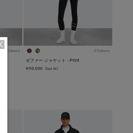
1
/8
1
/8
1 Colours
2 Colours
ゼファー ジャケット - Print
¥110,000（tax in）