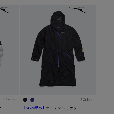
カラー
ブラック
ベージュ/ブラウン系
S/M
ブルー系
ホワイト系
L/XL
グリーン系
イエロー系
ONESIZE
グレー系
プリント/その他
レッド系
ピンク系
1
/8
1
/2
2 Colours
2 Colours
/
1
2
-
【SS26新作】
オーレン ジャケット