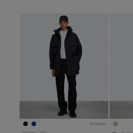
1
/7
2 Colours
1