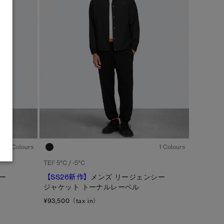
1
/7
1
/6
3 Colours
1 Colours
1
TEI
5°C / -5°C
ー
【SS26新作】
メンズ リージェンシー
ジャケット トーナルレーベル
¥93,500（tax in）