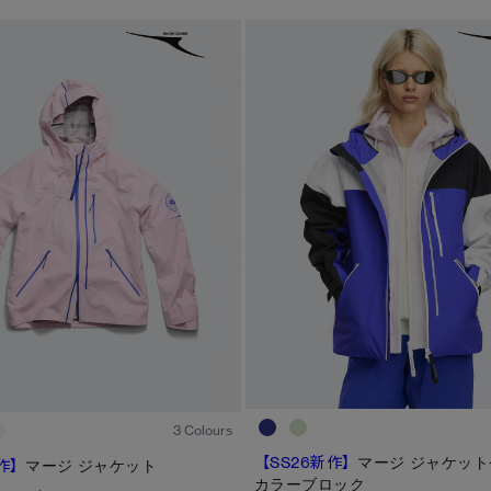
い
ディスク
TEI
サイズ
ブラック ディスク
TEI１：5℃/-5℃
XS
クラシック ディスク
TEI2：０℃/-１5℃
S
ホワイト ディスク
TEI3：-10℃/-20℃
M
ト―ナル ディスク
TEI4：-15℃/-25℃
L
PBI ディスク
TEI5：-30℃以下
XL
1
/1
ディスクなし
3 Colours
【SS26新作】
マージ ジャケット
作】
マージ ジャケット
カラーブロック