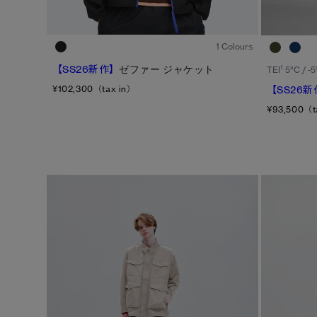
1
/7
1 Colours
1
【SS26新作】
ゼファー ジャケット
TEI
5°C / -5
【SS26新
¥102,300（tax in）
¥93,500（t