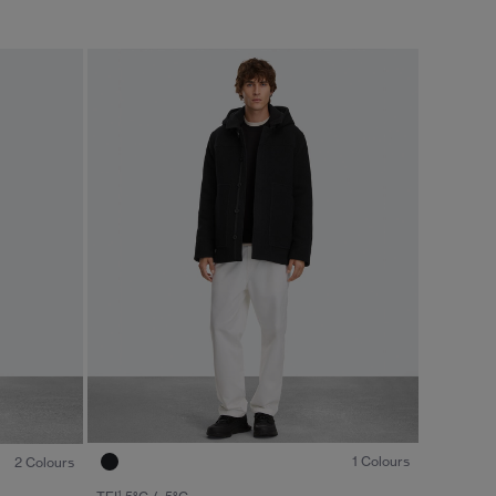
1
/6
1
/5
1 Colours
2 Colours
1