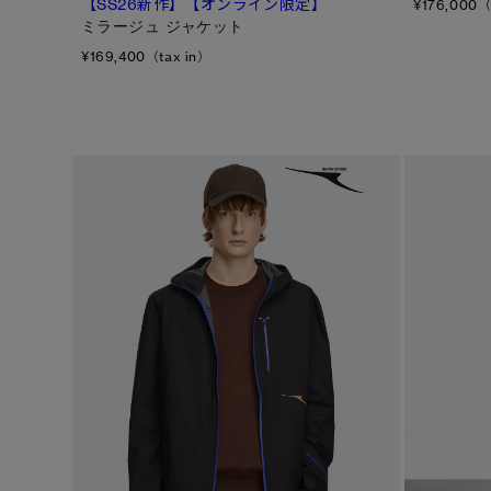
【SS26新作】【オンライン限定】
¥176,000（
フリース
ミラージュ ジャケット
フットウェア
¥169,400（tax in）
アクセサリー