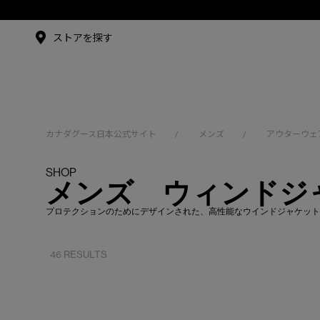
メイドインジャパンTシャツ
アンバサダー
ストアを探す
シュー・グァンハン
カナダグース日本公式サイト
メンズ
アウターウェ
/
/
SHOP
メンズ ウィンドジ
プロテクションのためにデザインされた、高性能なウインドジャケット
46 RESULTS