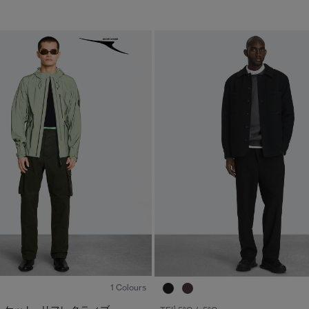
1
/8
1 Colours
1