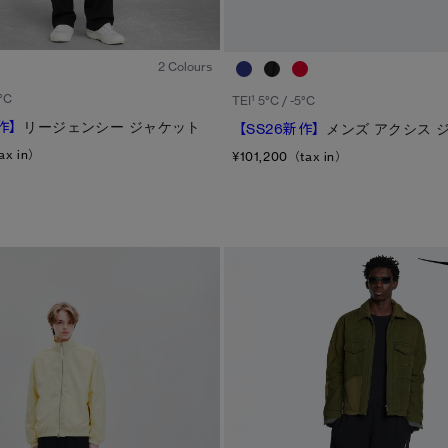
1
/6
2 Colours
°C
1
TEI
5°C / -5°C
作】
リージェンシー ジャケット
【SS26新作】
メンズ アクシス 
ax in）
¥101,200（tax in）