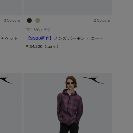
1
/1
1
/1
3 Colours
2 Colours
1
TEI
5°C / -5°C
ジャケット
【SS26新作】
メンズ ボーモント コート
¥134,200（tax in）