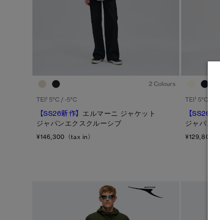
1
/8
2 Colours
1
1
TEI
5°C / -5°C
TEI
5°C / -5
【SS26新作】
エルマーニ ジャケット
【SS26新
ジャパンエクスクルーシブ
ジャパン
¥146,300（tax in）
¥129,800（