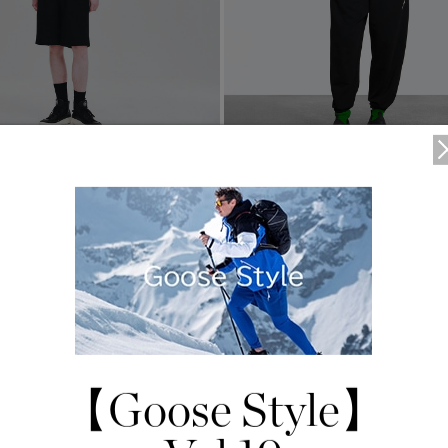
1
/8
3 Colours
セーブル ジャケット
°C
作】
エルダー ジャケット
¥220,000（tax in）
エクスクルーシブ
tax in）
【Goose Style】