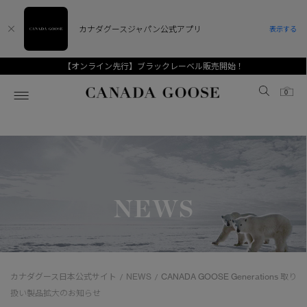
カナダグースジャパン公式アプリ
表示する
【オンライン先行】ブラックレーベル販売開始！
Canada Goose
0
ホーム
ホーム
ホーム
ホーム
ホーム
スノーグース
ウィメンズ TOP
メンズ TOP
キッズ TOP
NEWS
ディスカバー
新着アイテム
新着アイテム
ベビー（0‐24ヵ月)
アンバサダー
ベストセラー
ベストセラー
キッズ（2‐7歳)
CANADA GOOSE Generationsは、アウター
スプリングコレクション
FW26コレクション
FW26コレクション
ユース（6＋歳)
ウェアの下取り・再販を通じて、長く愛される製
カナダグース日本公式サイト
NEWS
CANADA GOOSE Generations 取り
/
/
品の価値を受け継いでいきます。
サマー 26 コレクション
サマー 26 コレクション
コレクション
扱い製品拡大のお知らせ
アーカイブの希少なピースもご覧いただけます。