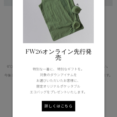
大切に着てきた一着を、次の世代へ。
そして、新たな価値ある一着との出会いへ。
FW26オンライン先行発
売
循環する選択が、未来をつくります。
ぜひこの機会にCANADA GOOSE Generationsをご利用ください。
特別な一着に、 特別なギフトを。
対象のダウンアイテムを
今後とも変わらぬご愛顧を賜りますよう、心よりお願い申し上げます。
お選びいただいたお客様に、
CANADA GOOSE Generations はこち
限定オリジナルポケッタブル
エコバッグをプレゼントいたします。
ら
詳しくはこちら
Goose Style