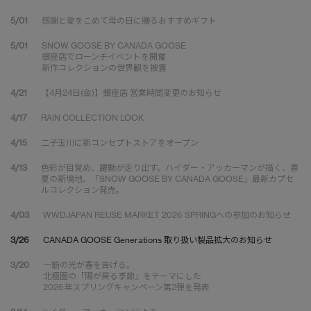
5/01
感謝と愛をこめて母の日に贈るおすすめギフト
5/01
SNOW GOOSE BY CANADA GOOSE
銀座店でローンチイベントを開催
新作コレクションの世界観を披露
4/21
【4月24日(金)】銀座店 営業時間変更のお知らせ
4/17
RAIN COLLECTION LOOK
4/15
二子玉川に新コンセプトストアをオープン
4/13
色彩が目覚め、躍動が走り出す。ハイダー・アッカーマンが描く、春
夏の新境地。「SNOW GOOSE BY CANADA GOOSE」最新カプセ
ルコレクション発売。
4/03
WWDJAPAN REUSE MARKET 2026 SPRINGへの参加のお知らせ
3/26
CANADA GOOSE Generations 取り扱い製品拡大のお知らせ
3/20
一筋の光が春を告げる。
北極圏の「陽が戻る季節」をテーマにした
2026年スプリングキャンペーン第2弾を発表