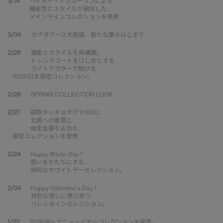
3/14
ハイダー・アッカーマンによる
機能性とスタイルが融合した
メインラインコレクションを発表
3/06
カナダグース大阪店 新たな章のはじまり
2/28
機能とスタイルを再構築。
トレンチコートをはじめとする
ライトアウターで魅せる、
SS26日本限定コレクション。
2/28
SPRING COLLECTION LOOK
2/27
国際ホッキョクグマの日に
北極への敬意と
保全支援を込めた
限定コレクションを発表
2/24
Happy White Day！
想いをかたちにする、
特別なホワイトデーセレクション。
2/04
Happy Valentine's Day！
特別な想いに寄り添う、
バレンタインセレクション。
1/23
2026年ルナニューイヤーコレクションを発売。