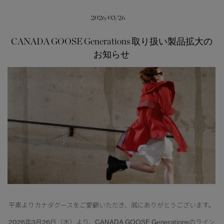
サマー 26 コレクションLOOK
サマー 26 コレクションLOOK
2026/03/26
詳しく見る
日本限定モデル
日本限定モデル
CANADA GOOSE Generations 取り扱い製品拡大の
お知らせ
スノーグース
スノーグース
下取り申請
メイドインジャパンTシャツ
メイドインジャパンTシャツ
アウターウェア
アウターウェア
アパレル
アパレル
アクセサリー
アクセサリー
フットウェア
フットウェア
コレクション
コレクション
平素よりカナダグースをご愛顧いただき、誠にありがとうございます。
2026年3月26日（木）より、CANADA GOOSE Generationsのライン