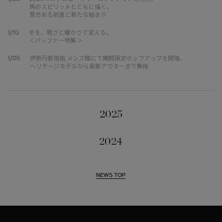
馬のスピリットとともに描く、
意志ある前進と新たな始まり
1/10
冬を、軽さと暖かさで変える。
＜パッファー特集＞
1/05
伊勢丹新宿店 メンズ館にて期間限定ポップアップを開催。
ヘリテージモデルから最新アウターまで集結
2025
2024
NEWS TOP