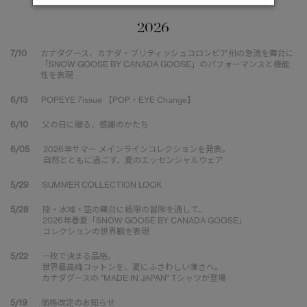
2026
7/10
カナダグース、カナダ・ブリティッシュコロンビア州の急流を舞台に
「SNOW GOOSE BY CANADA GOOSE」のパフォーマンスと機能
性を表現
6/13
POPEYE 7issue 【POP・EYE Change】
6/10
父の日に贈る、感謝のかたち
6/05
2026年サマー メインラインコレクションを発表。
自然とともに過ごす、夏のエッセンシャルウェア
5/29
SUMMER COLLECTION LOOK
5/28
陸・水域・空の舞台に極限の冒険を通して、
2026年春夏「SNOW GOOSE BY CANADA GOOSE」
コレクションの世界観を表現
5/22
一枚で決まる品格。
世界最高峰コットンを、夏にふさわしい薄さへ。
カナダグースの "MADE IN JAPAN" Tシャツが登場
5/19
価格改定のお知らせ