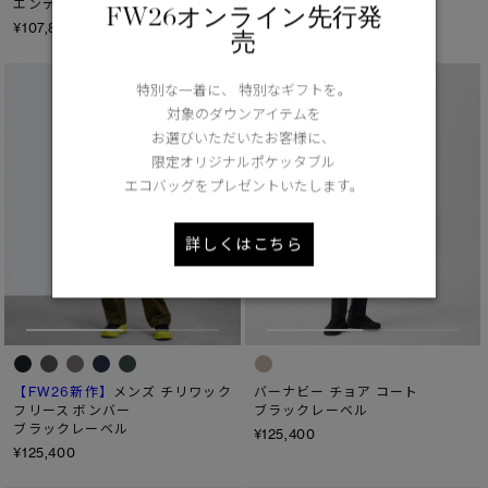
エンデュラリュクス
クルーネック Tシャツ
FW26オンライン先行発
¥107,800
¥36,300
売
特別な一着に、 特別なギフトを。
対象のダウンアイテムを
お選びいただいたお客様に、
限定オリジナルポケッタブル
エコバッグをプレゼントいたします。
詳しくはこちら
【FW26新作】
メンズ チリワック
バーナビー チョア コート
フリース ボンバー
ブラックレーベル
ブラックレーベル
¥125,400
¥125,400