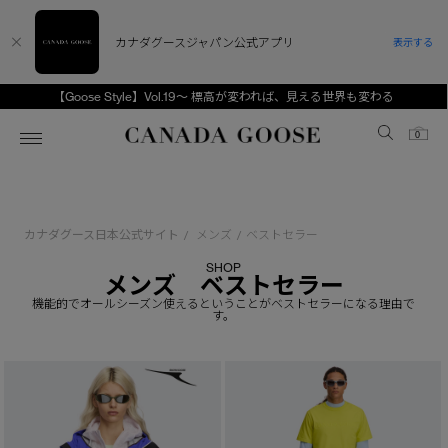
カナダグースジャパン公式アプリ
表示する
【Goose Style】Vol.19～ 標高が変われば、見える世界も変わる
Canada Goose
0
ホーム
ホーム
ホーム
ホーム
ホーム
カナダグース日本公式サイト
メンズ
ベストセラー
/
/
スノーグース
ウィメンズ TOP
メンズ TOP
キッズ TOP
SHOP
メンズ ベストセラー
ディスカバー
新着アイテム
新着アイテム
ベビー（0‐24ヵ月)
機能的でオールシーズン使えるということがベストセラーになる理由で
す。
アンバサダー
ベストセラー
ベストセラー
キッズ（2‐7歳)
CANADA GOOSE Generationsは、アウター
スプリングコレクション
FW26コレクション
FW26コレクション
ユース（6＋歳)
ウェアの下取り・再販を通じて、長く愛される製
品の価値を受け継いでいきます。
サマー 26 コレクション
サマー 26 コレクション
コレクション
アーカイブの希少なピースもご覧いただけます。