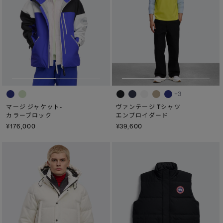
サマー 26 コレクションLOOK
サマー 26 コレクションLOOK
詳しく見る
日本限定モデル
日本限定モデル
スノーグース
スノーグース
下取り申請
メイドインジャパンTシャツ
メイドインジャパンTシャツ
+3
アウターウェア
アウターウェア
マージ ジャケット-
ヴァンテージ Tシャツ
カラーブロック
エンブロイダード
アパレル
アパレル
¥176,000
¥39,600
アクセサリー
アクセサリー
フットウェア
フットウェア
コレクション
コレクション