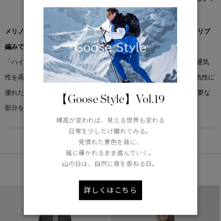
メリノウールと軽量ダウンの技術を組み合わせた一着。袖口と裾はリブ
編みで、型崩れしにくい仕様です。
「ハイブリッジ® ニット ジャケット」は、熱がこもりやすい部分の通気
性を高めるサーマルマッピングRテクノロジーを搭載。柔らかく通気性に
優れたメリノウール素材に加え、ダウン入りの襟と前身頃が特に必要な
【Goose Style】Vol.19
部分を暖かく保ちます。
標高が変われば、見える世界も変わる
日常を少しだけ離れてみる。
DETAIL
見慣れた景色を背に、
風に導かれるまま進んでいく。
山の日は、自然に身を委ねる日。
あなたへのおすすめ
詳しくはこちら