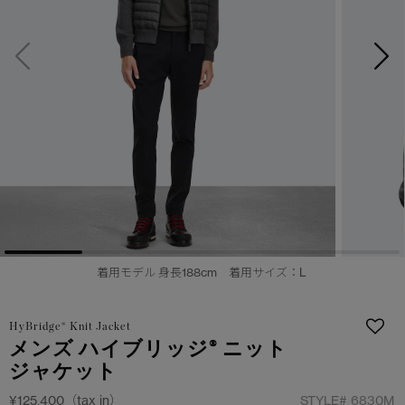
日本限定モデル
日本限定モデル
詳しく見る
スノーグース
スノーグース
メイドインジャパンTシャツ
メイドインジャパンTシャツ
下取り申請
アウターウェア
アウターウェア
アパレル
アパレル
アクセサリー
アクセサリー
フットウェア
フットウェア
着用モデル 身長188cm 着用サイズ：L
コレクション
コレクション
HyBridge® Knit Jacket
メンズ ハイブリッジ® ニット
ジャケット
¥125,400（tax in）
STYLE#
6830M