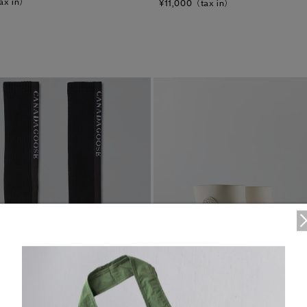
ax in）
¥11,000（tax in）
1
/6