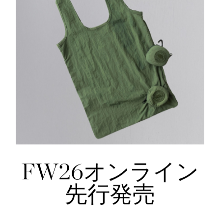
1 Colours
1
ック ソック
TEI
5°C / -5°C
バンクーバー レイン ブーツ
ax in）
¥92,400（tax in）
FW26オンライン
先行発売