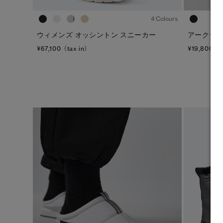
4 Colours
アークティ
ウィメンズ オッシントン スニーカー
¥19,800（t
¥67,100（tax in）