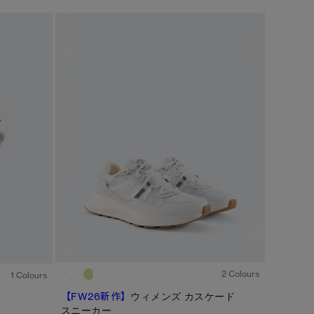
カラー
ブラック
ベージュ/ブラウン系
S/M
ブルー系
ホワイト系
L/XL
グリーン系
イエロー系
ONESIZE
グレー系
プリント/その他
レッド系
ピンク系
1
/6
1
/1
2 Colours
1 Colours
/
1
2
【FW26新作】
ウィメンズ カスケード
スニーカー