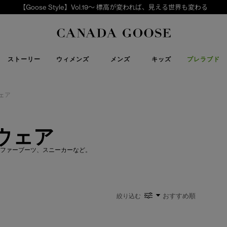
【Goose Style】Vol.19～ 標高が変われば、見える世界も変わる
下取り申請
Canada Goose
ストーリー
ウィメンズ
メンズ
キッズ
プレラブド
ェア
ウェア
パファーブーツ、スニーカーなど。
絞り込む