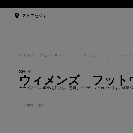
メイドインジャパンTシャツ
メイドインジャパンT
シャツ
アンバサダー
ストアを探す
シュー・グァンハン
カナダグース日本公式サイト
ウィメンズ
フットウ
/
/
SHOP
ウィメンズ フット
カナダグースのDNAを注入し、意図してデザインされています。軽量
19 RESULTS