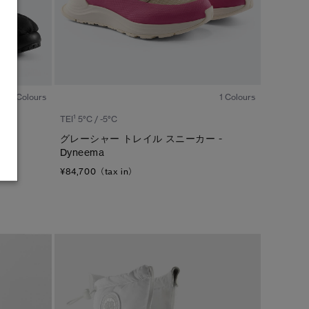
1
/6
1
/5
1 Colours
2 Colours
1
TEI
5°C / -5°C
グレーシャー トレイル スニーカー -
Dyneema
¥84,700（tax in）