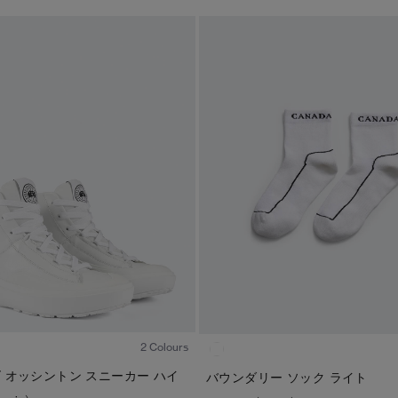
い
ディスク
TEI
サイズ
ブラック ディスク
TEI１：5℃/-5℃
XS
クラシック ディスク
TEI2：０℃/-１5℃
S
ホワイト ディスク
TEI3：-10℃/-20℃
M
ト―ナル ディスク
TEI4：-15℃/-25℃
L
PBI ディスク
TEI5：-30℃以下
XL
1
/5
ディスクなし
2 Colours
 オッシントン スニーカー ハイ
バウンダリー ソック ライト