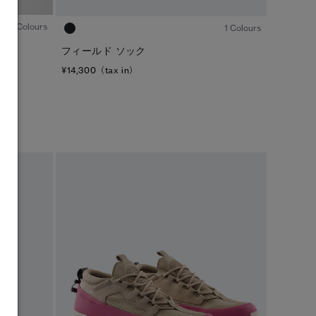
3 Colours
1 Colours
フィールド ソック
¥14,300（tax in）