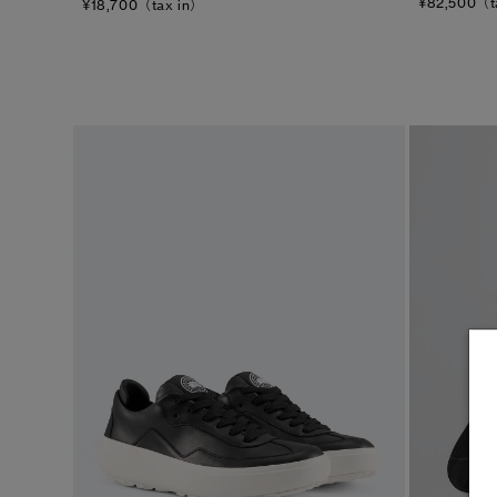
¥82,500（t
¥18,700（tax in）
フリース
フットウェア
アクセサリー
1
/5