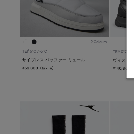
1
/8
2 Colours
1
2
TEI
5°C / -5°C
TEI
0°C / -
サイプレス パッファー ミュール
ヴィスタ 
¥69,300（tax in）
¥140,800（