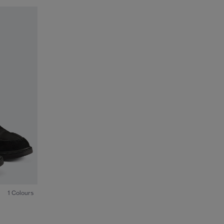
1
/5
1 Colours