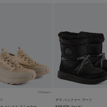
1
/5
4 Colours
デマ パッファー ブーツ
°C
ー トレイル スニーカー
¥138,600（tax in）