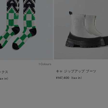
1
/1
1 Colours
キャ ジップアップ ブーツ
ックス
¥147,400（tax in）
ax in）