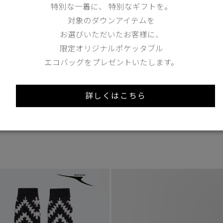
特別な一着に、 特別なギフトを。
対象のダウンアイテムを
お選びいただいたお客様に、
1
/4
限定オリジナルポケッタブル
エコバッグをプレゼントいたします。
2 Colours
2
TEI
0°C / -15°C
15°C
詳しくはこちら
パイパー パッファー ブーツ
ブーツ
¥93,500（tax in）
tax in）