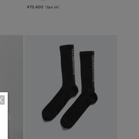
¥70,400（tax in）
キャンセル
選択
1
/7
1
/1