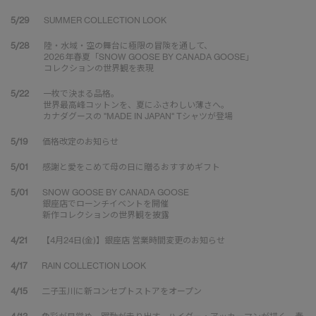
5/29
SUMMER COLLECTION LOOK
5/28
陸・水域・空の舞台に極限の冒険を通して、
2026年春夏「SNOW GOOSE BY CANADA GOOSE」
コレクションの世界観を表現
5/22
一枚で決まる品格。
世界最高峰コットンを、夏にふさわしい薄さへ。
カナダグースの "MADE IN JAPAN" Tシャツが登場
5/19
価格改定のお知らせ
5/01
感謝と愛をこめて母の日に贈るおすすめギフト
5/01
SNOW GOOSE BY CANADA GOOSE
銀座店でローンチイベントを開催
新作コレクションの世界観を披露
4/21
【4月24日(金)】銀座店 営業時間変更のお知らせ
4/17
RAIN COLLECTION LOOK
4/15
二子玉川に新コンセプトストアをオープン