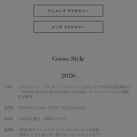
ウィメンズ アクセサリー
メンズ アクセサリー
Goose Style
2026
7/10
カナダグース、カナダ・ブリティッシュコロンビア州の急流を舞台に
「SNOW GOOSE BY CANADA GOOSE」のパフォーマンスと機能
性を表現
6/13
POPEYE 7issue 【POP・EYE Change】
6/10
父の日に贈る、感謝のかたち
6/05
2026年サマー メインラインコレクションを発表。
自然とともに過ごす、夏のエッセンシャルウェア