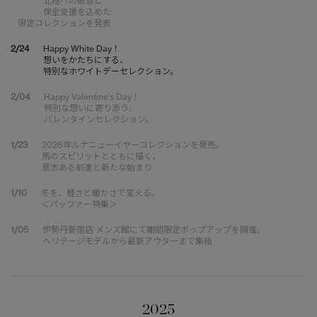
北極への敬意と
保全支援を込めた
限定コレクションを発表
2/24
Happy White Day！
想いをかたちにする、
特別なホワイトデーセレクション。
2/04
Happy Valentine's Day！
特別な想いに寄り添う、
バレンタインセレクション。
1/23
2026年ルナニューイヤーコレクションを発売。
馬のスピリットとともに描く、
意志ある前進と新たな始まり
1/10
冬を、軽さと暖かさで変える。
＜パッファー特集＞
1/05
伊勢丹新宿店 メンズ館にて期間限定ポップアップを開催。
ヘリテージモデルから最新アウターまで集結
2025