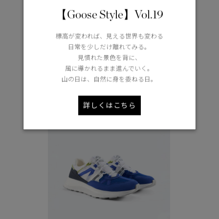
【Goose Style】Vol.19
ヒューロン パンツ ブラックレーベル
標高が変われば、見える世界も変わる
日常を少しだけ離れてみる。
¥46,200（tax in）
見慣れた景色を背に、
風に導かれるまま進んでいく。
山の日は、自然に身を委ねる日。
詳しくはこちら