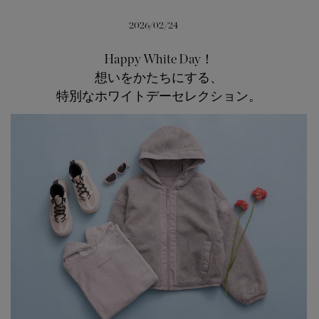
サマー 26 コレクションLOOK
サマー 26 コレクションLOOK
2026/02/24
詳しく見る
日本限定モデル
日本限定モデル
Happy White Day！
想いをかたちにする、
スノーグース
スノーグース
特別なホワイトデーセレクション。
下取り申請
メイドインジャパンTシャツ
メイドインジャパンTシャツ
アウターウェア
アウターウェア
アパレル
アパレル
アクセサリー
アクセサリー
フットウェア
フットウェア
コレクション
コレクション