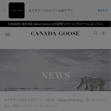
カナダグースジャパン公式アプリ
表示する
CANADA GOOSE Generations 公式認定リセールプログラム はこちら
Canada Goose
0
ホーム
ホーム
ホーム
ホーム
ホーム
スノーグース
ウィメンズ TOP
メンズ TOP
キッズ TOP
NEWS
ディスカバー
新着アイテム
新着アイテム
ベビー（0‐24ヵ月)
アンバサダー
ベストセラー
ベストセラー
キッズ（2‐7歳)
CANADA GOOSE Generationsは、アウター
スプリングコレクション
FW26コレクション
FW26コレクション
ユース（6＋歳)
ウェアの下取り・再販を通じて、長く愛される製
カナダグース日本公式サイト
NEWS
Happy White Day！ 想いをかたちに
/
/
品の価値を受け継いでいきます。
サマー 26 コレクション
サマー 26 コレクション
コレクション
する、特別なホワイトデーセレクション。
アーカイブの希少なピースもご覧いただけます。