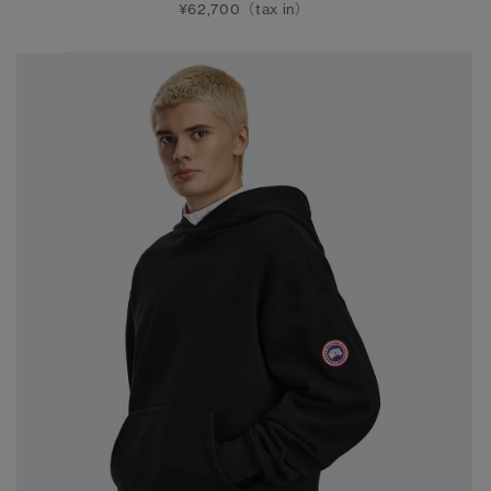
¥62,700（tax in）