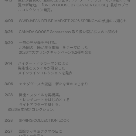
4/13
色彩が目覚め、躍動が走り出す。ハイダー・アッカーマンが描く、春
夏の新境地。「SNOW GOOSE BY CANADA GOOSE」最新カプセ
ルコレクション発売。
4/03
WWDJAPAN REUSE MARKET 2026 SPRINGへの参加のお知らせ
3/26
CANADA GOOSE Generations 取り扱い製品拡大のお知らせ
3/20
一筋の光が春を告げる。
北極圏の「陽が戻る季節」をテーマにした
2026年スプリングキャンペーン第2弾を発表
3/14
ハイダー・アッカーマンによる
機能性とスタイルが融合した
メインラインコレクションを発表
3/06
カナダグース大阪店 新たな章のはじまり
2/28
機能とスタイルを再構築。
トレンチコートをはじめとする
ライトアウターで魅せる、
SS26日本限定コレクション。
2/28
SPRING COLLECTION LOOK
2/27
国際ホッキョクグマの日に