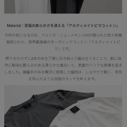
Material：至福の柔らかさを湛える「アルティメイトピマコットン」
今作の核となるのは、アメリカ・ニューメキシコ州の限られた地で有機
栽培された、世界最高峰のオーガニックコットン「アルティメイトピ
マ」です。
撚りをかけずに2本の糸を丁寧に引き揃えて編み立てることで、肌に自
然に馴染む膨らみのある柔らかな風合いと、表面のクリアな表情を追求
しました。細番手の糸を贅沢に使用した編地は、しなやかで軽く、空気
を孕んだような至極のタッチを叶えます。