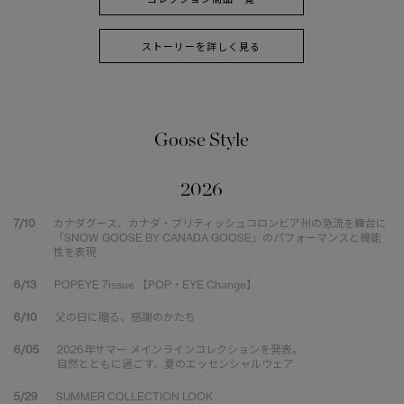
ストーリーを詳しく見る
Goose Style
2026
7/10
カナダグース、カナダ・ブリティッシュコロンビア州の急流を舞台に
「SNOW GOOSE BY CANADA GOOSE」のパフォーマンスと機能
性を表現
6/13
POPEYE 7issue 【POP・EYE Change】
6/10
父の日に贈る、感謝のかたち
6/05
2026年サマー メインラインコレクションを発表。
自然とともに過ごす、夏のエッセンシャルウェア
5/29
SUMMER COLLECTION LOOK