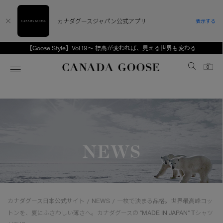
カナダグースジャパン公式アプリ
表示する
 Style】Vol.19～ 標高が変われば、見える世界も変わる
CANADA G
Canada Goose
0
ホーム
ホーム
ホーム
ホーム
ホーム
スノーグース
ウィメンズ TOP
メンズ TOP
キッズ TOP
NEWS
ディスカバー
新着アイテム
新着アイテム
ベビー（0‐24ヵ月)
アンバサダー
ベストセラー
ベストセラー
キッズ（2‐7歳)
CANADA GOOSE Generationsは、アウター
スプリングコレクション
サマー 26 コレクション
サマー 26 コレクション
ユース（6＋歳)
ウェアの下取り・再販を通じて、長く愛される製
カナダグース日本公式サイト
NEWS
一枚で決まる品格。世界最高峰コッ
/
/
品の価値を受け継いでいきます。
サマー 26 コレクションLOOK
サマー 26 コレクションLOOK
コレクション
トンを、夏にふさわしい薄さへ。カナダグースの "MADE IN JAPAN" Tシャツ
アーカイブの希少なピースもご覧いただけます。