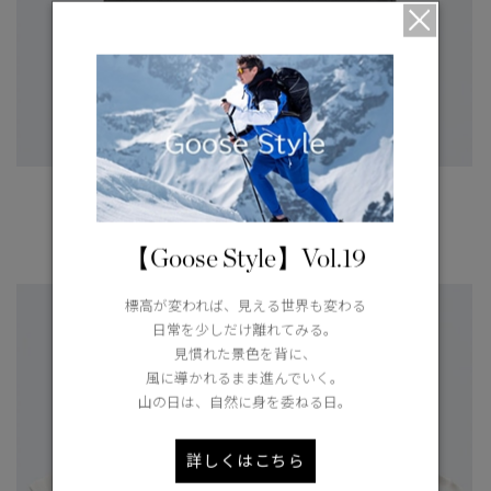
ライトウェイト セコイア クルーネック Tシャツ
¥36,300（tax in）
【Goose Style】Vol.19
標高が変われば、見える世界も変わる
日常を少しだけ離れてみる。
見慣れた景色を背に、
風に導かれるまま進んでいく。
山の日は、自然に身を委ねる日。
詳しくはこちら