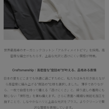
世界最高峰のオーガニックコットン「アルティメイトピマ」を採用。高
密度な編立がもたらす、上品な光沢と透けにくい質感が特徴。
Craftsmanship：高密度な“度詰め”が叶える、品格ある表情
日本の夏をどこまでも快適に過ごすために、私たちは糸を引き揃えなが
ら高密度に編み上げる“度詰め”仕様を選択しました。 薄手でありなが
ら、一枚で自信を持って纏える「透けにくさ」と、繰り返しの着用にも
動じない「保形性」を兼ね備えます。さらに表面へ繊細な微起毛加工を
施すことで、しなやかなハリと上品な光沢をプラス。よりクリーンで贅
沢な質感を表現しています。