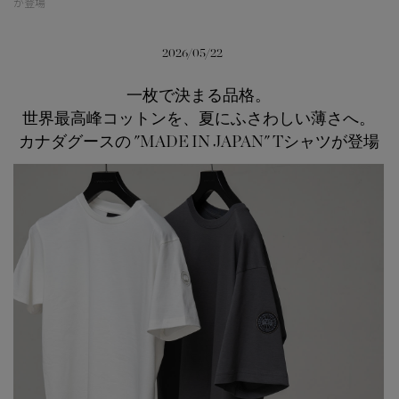
が登場
日本限定モデル
日本限定モデル
2026/05/22
詳しく見る
スノーグース
スノーグース
一枚で決まる品格。
メイドインジャパンTシャツ
メイドインジャパンTシャツ
世界最高峰コットンを、夏にふさわしい薄さへ。
下取り申請
アウターウェア
アウターウェア
カナダグースの "MADE IN JAPAN" Tシャツが登場
アパレル
アパレル
アクセサリー
アクセサリー
フットウェア
フットウェア
コレクション
コレクション