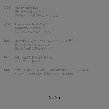
2/24
Happy White Day！
想いをかたちにする、
特別なホワイトデーセレクション。
2/04
Happy Valentine's Day！
特別な想いに寄り添う、
バレンタインセレクション。
1/23
2026年ルナニューイヤーコレクションを発売。
馬のスピリットとともに描く、
意志ある前進と新たな始まり
1/10
冬を、軽さと暖かさで変える。
＜パッファー特集＞
1/05
伊勢丹新宿店 メンズ館にて期間限定ポップアップを開催。
ヘリテージモデルから最新アウターまで集結
2025