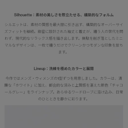
Silhouette：素材の美しさを際立たせる、構築的なフォルム
シルエットは、素材の質感を最大限に引き出す、構築的なオーバーサイ
ズフィットを継続。緻密に設計された袖丈と着丈が、纏う人の世代を問
わず、現代的なリラックス感を描き出します。無駄を削ぎ落としたミニ
マルなデザインは、一枚で纏うだけでクリーンかつモダンな印象を放ち
ます。
Lineup：洗練を極めたカラーと展開
今作ではメンズ・ウィメンズの1型ずつを用意しました。カラーは、清
廉な「ホワイト」に加え、都会的な深みと上質感を湛えた新色「チャコ
ールグレー」をラインナップ。あらゆるワードローブに溶け込み、日常
のひとときを静かに彩ります。