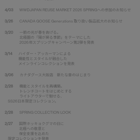
4/03
WWDJAPAN REUSE MARKET 2026 SPRINGへの参加のお知らせ
3/26
CANADA GOOSE Generations 取り扱い製品拡大のお知らせ
3/20
一筋の光が春を告げる。
北極圏の「陽が戻る季節」をテーマにした
2026年スプリングキャンペーン第2弾を発表
3/14
ハイダー・アッカーマンによる
機能性とスタイルが融合した
メインラインコレクションを発表
3/06
カナダグース大阪店 新たな章のはじまり
2/28
機能とスタイルを再構築。
トレンチコートをはじめとする
ライトアウターで魅せる、
SS26日本限定コレクション。
2/28
SPRING COLLECTION LOOK
2/27
国際ホッキョクグマの日に
北極への敬意と
保全支援を込めた
限定コレクションを発表