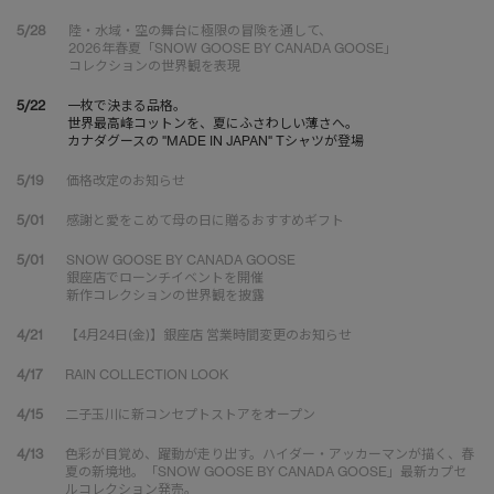
5/28
陸・水域・空の舞台に極限の冒険を通して、
2026年春夏「SNOW GOOSE BY CANADA GOOSE」
コレクションの世界観を表現
5/22
一枚で決まる品格。
世界最高峰コットンを、夏にふさわしい薄さへ。
カナダグースの "MADE IN JAPAN" Tシャツが登場
5/19
価格改定のお知らせ
5/01
感謝と愛をこめて母の日に贈るおすすめギフト
5/01
SNOW GOOSE BY CANADA GOOSE
銀座店でローンチイベントを開催
新作コレクションの世界観を披露
4/21
【4月24日(金)】銀座店 営業時間変更のお知らせ
4/17
RAIN COLLECTION LOOK
4/15
二子玉川に新コンセプトストアをオープン
4/13
色彩が目覚め、躍動が走り出す。ハイダー・アッカーマンが描く、春
夏の新境地。「SNOW GOOSE BY CANADA GOOSE」最新カプセ
ルコレクション発売。