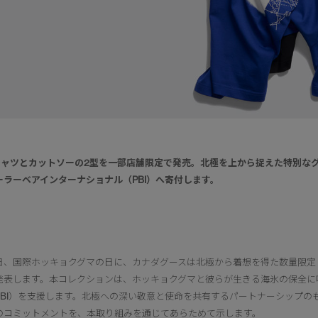
シャツとカットソーの2型を一部店舗限定で発売。北極を上から捉えた特別な
ーラーベアインターナショナル（PBI）へ寄付します。
日、国際ホッキョクグマの日に、カナダグースは北極から着想を得た数量限定「SNOW
発表します。本コレクションは、ホッキョクグマと彼らが生きる海氷の保全に
PBI）を支援します。北極への深い敬意と使命を共有するパートナーシップの
のコミットメントを、本取り組みを通じてあらためて示します。