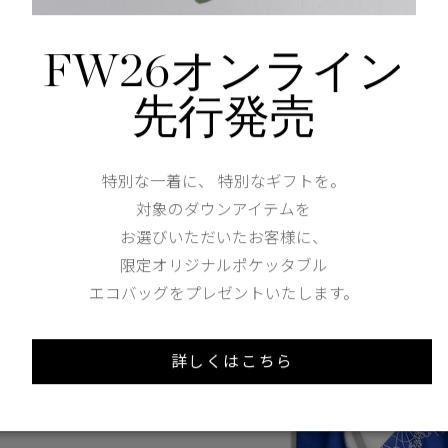
北極への敬意と
FW26オンライン
保全支援を込めた
限定コレクションを発表
先行発売
特別な一着に、 特別なギフトを。
対象のダウンアイテムを
お選びいただいたお客様に、
限定オリジナルポケッタブル
エコバッグをプレゼントいたします。
詳しくはこちら