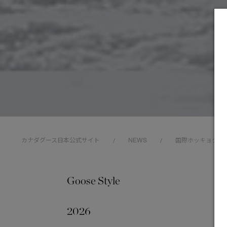
カナダグース日本公式サイト
NEWS
国際ホッキョクグ
/
/
Goose Style
202
2026