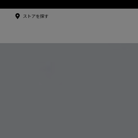
メイドインジャパンTシャツ
メイドインジャパンT
シャツ
ストアを探す
アンバサダー
シュー・グァンハン