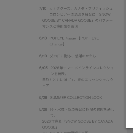
7/10
カナダグース、カナダ・ブリティッシュ
コロンビア州の急流を舞台に「SNOW
GOOSE BY CANADA GOOSE」のパフォー
マンスと機能性を表現
6/13
POPEYE 7issue 【POP・EYE
Change】
6/10
父の日に贈る、感謝のかたち
6/05
2026年サマー メインラインコレクショ
ンを発表。
自然とともに過ごす、夏のエッセンシャルウ
ェア
5/29
SUMMER COLLECTION LOOK
5/28
陸・水域・空の舞台に極限の冒険を通し
て、
2026年春夏「SNOW GOOSE BY CANADA
GOOSE」