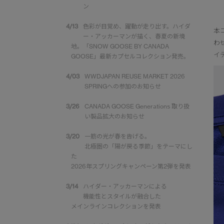
ン
4/13
色彩が目覚め、躍動が走り出す。ハイダ
本
ー・アッカーマンが描く、春夏の新境
わ
地。「SNOW GOOSE BY CANADA
イ
GOOSE」最新カプセルコレクション発売。
4/03
WWDJAPAN REUSE MARKET 2026
SPRINGへの参加のお知らせ
3/26
CANADA GOOSE Generations 取り扱
い製品拡大のお知らせ
3/20
一筋の光が春を告げる。
北極圏の「陽が戻る季節」をテーマにし
た
2026年スプリングキャンペーン第2弾を発表
3/14
ハイダー・アッカーマンによる
機能性とスタイルが融合した
メインラインコレクションを発表