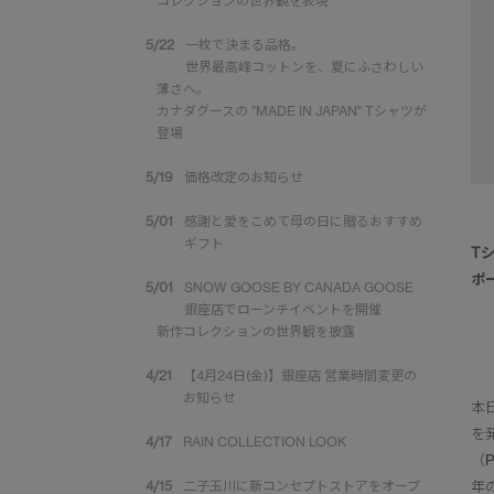
コレクションの世界観を表現
5/22
一枚で決まる品格。
世界最高峰コットンを、夏にふさわしい
薄さへ。
カナダグースの "MADE IN JAPAN" Tシャツが
登場
5/19
価格改定のお知らせ
5/01
感謝と愛をこめて母の日に贈るおすすめ
ギフト
T
ポ
5/01
SNOW GOOSE BY CANADA GOOSE
銀座店でローンチイベントを開催
新作コレクションの世界観を披露
4/21
【4月24日(金)】銀座店 営業時間変更の
お知らせ
本
を
4/17
RAIN COLLECTION LOOK
（
4/15
二子玉川に新コンセプトストアをオープ
年