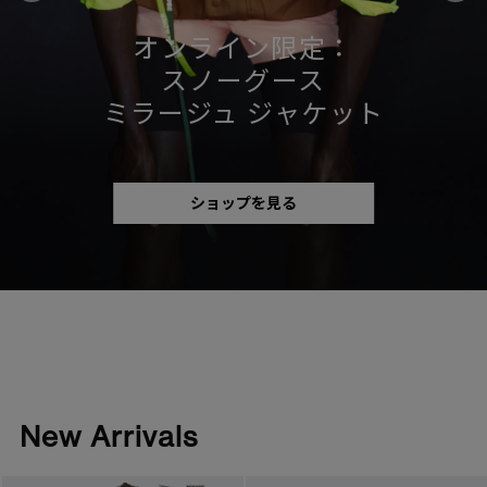
日本限定モデル
日本限定モデル
オンライン限定：
夏も、私たちのスタイルで。
詳しく見る
スノーグース
スノーグース
スノーグース
サマーコレクションLOOK
ミラージュ ジャケット
メイドインジャパンTシャツ
メイドインジャパンTシャツ
ウィメンズ
下取り申請
アウターウェア
アウターウェア
ショップを見る
ルックを見る
メンズ
アパレル
アパレル
アクセサリー
アクセサリー
フットウェア
フットウェア
コレクション
コレクション
New Arrivals