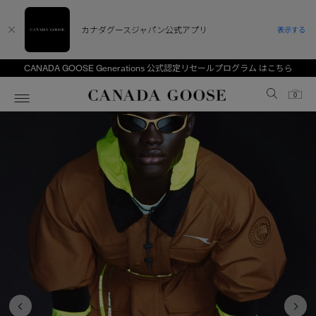
カナダグースジャパン公式アプリ
表示する
CANADA GOOSE Generations 公式認定リセールプログラム はこちら
Canada Goose
0
ホーム
ホーム
ホーム
ホーム
ホーム
スノーグース
ウィメンズ TOP
メンズ TOP
キッズ TOP
ディスカバー
新着アイテム
新着アイテム
ベビー（0‐24ヵ月)
アンバサダー
ベストセラー
ベストセラー
キッズ（2‐7歳)
CANADA GOOSE Generationsは、アウター
スプリングコレクション
サマー 26 コレクション
サマー 26 コレクション
ユース（6＋歳)
ウェアの下取り・再販を通じて、長く愛される製
品の価値を受け継いでいきます。
サマー 26 コレクションLOOK
サマー 26 コレクションLOOK
コレクション
アーカイブの希少なピースもご覧いただけます。