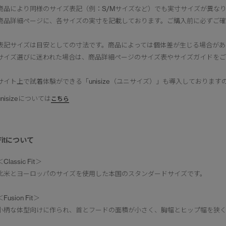
商品により同様のサイズ表記（例：S/Mサイズなど）でも実寸サイズが異な
商品詳細ページに、各サイズの実寸を記載しております。ご購入前に必ずご
表記サイズは目安としての寸法です。商品によっては個体差が生じる場合があ
サイズ選びに迷われた場合は、商品詳細ページのサイズ表やサイズガイドを
サイト上で試着体験ができる「unisize（ユニサイズ）」も導入しておりま
unisizeについては
こちら
Fitについて
＜Classic Fit＞
北米とヨーロッパのサイズを使用した本国のスタンダードサイズです。
＜Fusion Fit＞
小柄な体型向けに作られ、首とフードの面積が小さく、胸幅とヒップ幅を狭