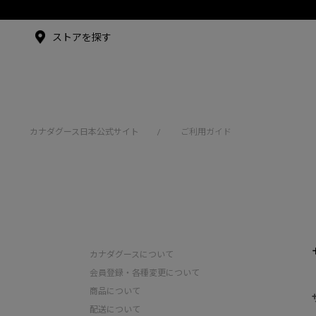
メイドインジャパンTシャツ
メイドインジャパンT
シャツ
アンバサダー
ストアを探す
シュー・グァンハン
カナダグース日本公式サイト
ご利用ガイド
/
カナダグースについて
会員登録・各種変更について
商品について
配送について