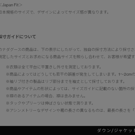
＜Japan Fit＞
日本規格のサイズで、デザインによってサイズ感が異なります。
採寸ガイドについて
カナダグースの商品は、下の表示にしたがって、独自の採寸方法により採寸さ
測定したサイズとお求めになる商品サイズを照らし合わせて、お客様が希望
※衣類は全て平台に平置きし外寸を測定しております。
※商品によってはどうしても若干の誤差が発生してしまいます。1～2cm
※袖リブ付きの製品はリブ部分までを袖丈として採寸しております。
※商品やアイテムの形状によっては、サイズガイドに記載のない箇所の採
※襟のあるアイテムの場合、襟は含みません。
※タックやプリーツは伸ばさない状態で測ります。
※アシンメトリーなデザインや裾の長さの異なるものは、最長の長さを「
ダウン/ジャケッ