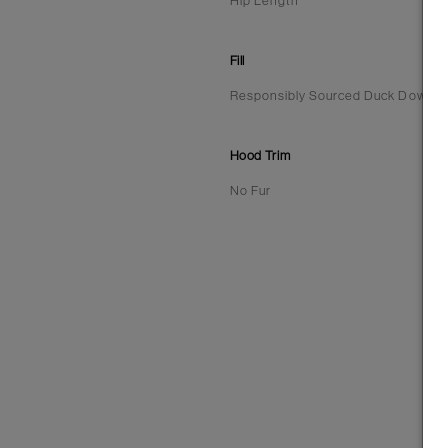
Hip Length
Fill
Responsibly Sourced Duck Down | 6
Hood Trim
No Fur