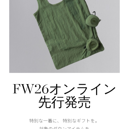
リブニットの襟、アームホール、裾は快適さと形状維持
2つの外ポケット：隠れたジッパー開閉式のハンドポケ
25 Fill Power
用することで快適に。
仕様が変更する場合がございます。
Shoulder width
42cm
Width
53.5cm
FW26オンライン
先行発売
Length
67cm
特別な一着に、 特別なギフトを。
対象のダウンアイテムを