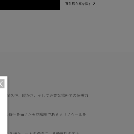
直営店在庫を探す
ルが耐久性、暖かさ、そして必要な場所での保護力
などの特性を備えた天然繊維であるメリノウールを
、より多様なニットの構造による通気性の向上。