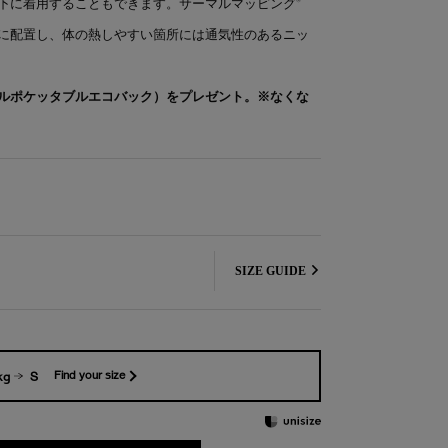
下に着用することもできます。サーマルマッピング®
に配置し、体の熱しやすい箇所には通気性のあるニッ
ルポケッタブルエコバック）をプレゼント。※なくな
SIZE GUIDE
kg
S
Find your size