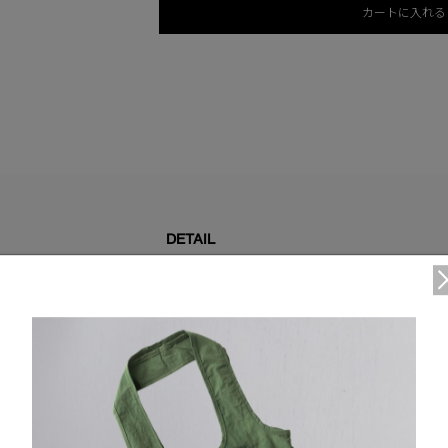
カートに入れる
DETAIL
フロントボディに戦略的に配置されたダウン入りのパネ
を強化。
こ体温調節、水分管理、臭気抑制、UVプロテクション
使用。
サーマルマッピング®：体の熱しやすいエリアにおいて