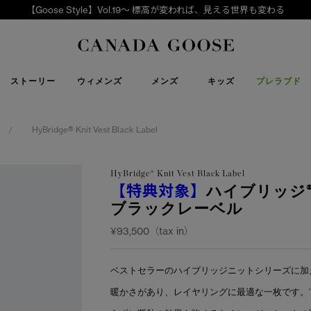
【Goose Style】Vol.19～ 標高が変われば、見える世界も変わる
下取り申請
Canada Goose
ストーリー
ウィメンズ
メンズ
キッズ
プレラブド
HyBridge® Knit Vest Black Label
/
HyBridge® Knit Vest Black Label
【特典対象】
ハイブリッジ®
ブラックレーベル
¥93,500（tax in）
ベストセラーのハイブリッジニットシリーズに加
暖かさがあり、レイヤリングに最適な一枚です。