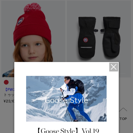
サマー 26 コレクションLOOK
サマー 26 コレクションLOOK
詳しく見る
日本限定モデル
日本限定モデル
※カテゴリを表示するにはジェンダーにチェックをお入れください
スノーグース
スノーグース
下取り申請
ジェンダー
メイドインジャパンTシャツ
メイドインジャパンTシャツ
メンズ
アウターウェア
アウターウェア
ウィメンズ
アパレル
アパレル
キッズ
アクセサリー
アクセサリー
カテゴリ
【FW26新作】
キッズ メリノ ポム
キッズ アークティック ミット
トゥック
¥19,800（tax in）
ディスク
フットウェア
フットウェア
¥23,100（tax in）
コレクション
コレクション
ブラック ディスク
TOP
クラシック ディスク
【Goose Style】Vol.19