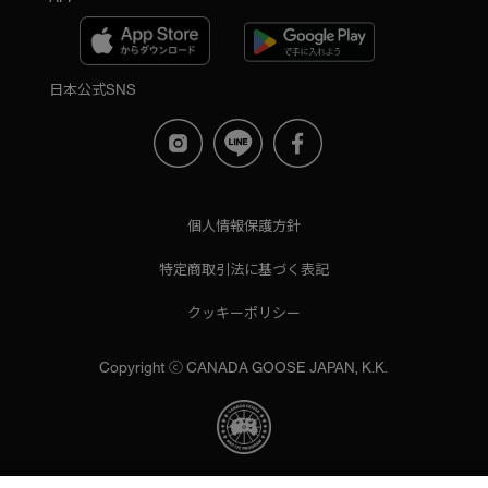
S
L/XL
M
ONESIZE
日本公式SNS
L
XL
カラー
個人情報保護方針
ブラック
ベージュ/ブラウン系
パープル系
特定商取引法に基づく表記
ブルー系
ホワイト系
オレンジ系
クッキーポリシー
グリーン系
イエロー系
グレー系
プリント/その他
Copyright ⓒ CANADA GOOSE JAPAN, K.K.
レッド系
ピンク系
長さ
ウエスト