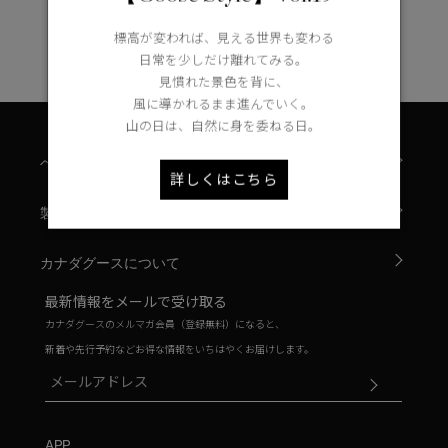
ホワイト ディスク
1
ト―ナル ディスク
標高が変われば、見える世界も変わる
日常を少しだけ離れてみる。
PBI ディスク
見慣れた景色を背に、
風に導かれるまま進んでいく。
ディスクなし
山の日は、自然に身を委ねる日。
TEI
ヘルプ
詳しくはこちら
TEI１：5℃/-5℃
製品について
TEI2：０℃/-１5℃
カナダグースについて
TEI3：-10℃/-20℃
最新情報をメールで受け取る
TEI4：-15℃/-25℃
カナダグースのメルマガ会員（登録無料）になると、
TEI5：-30℃以下
新着や先行予約などお得な情報をいちはやくお届けします。
サイズ
XS
S/M
APP