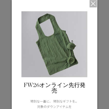
FW26オンライン先行発
売
特別な一着に、 特別なギフトを。
対象のダウンアイテムを