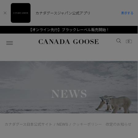
カナダグースジャパン公式アプリ
表示する
【オンライン先行】ブラックレーベル販売開始！
Canada Goose
0
ホーム
ホーム
ホーム
ホーム
ホーム
スノーグース
ウィメンズ TOP
メンズ TOP
キッズ TOP
NEWS
ディスカバー
新着アイテム
新着アイテム
ベビー（0‐24ヵ月)
アンバサダー
ベストセラー
ベストセラー
キッズ（2‐7歳)
CANADA GOOSE Generationsは、アウター
スプリングコレクション
FW26コレクション
FW26コレクション
ユース（6＋歳)
ウェアの下取り・再販を通じて、長く愛される製
カナダグース日本公式サイト
NEWS
クッキーポリシー 改定のお知らせ
/
/
品の価値を受け継いでいきます。
サマー 26 コレクション
サマー 26 コレクション
コレクション
アーカイブの希少なピースもご覧いただけます。