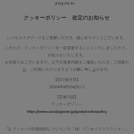
2024/09/10
サマー 26 コレクションLOOK
サマー 26 コレクションLOOK
クッキーポリシー 改定のお知らせ
詳しく見る
日本限定モデル
日本限定モデル
スノーグース
スノーグース
いつもカナダグースをご愛顧いただき、誠にありがとうございます。
下取り申請
メイドインジャパンTシャツ
メイドインジャパンTシャツ
このたび、クッキーポリシーを一部変更することといたしましたので、
お知らせいたします。
アウターウェア
アウターウェア
お手数ではございますが、以下の変更内容をご確認いただき、ご同意の
上、ご利用いただけますようお願い申し上げます。
アパレル
アパレル
【効力発生日】
アクセサリー
アクセサリー
2024年9月24日(火)
【変更内容】
フットウェア
フットウェア
クッキーポリシー
https://www.canadagoose.jp/guide/cookiepolicy
コレクション
コレクション
「2. クッキーの利用目的について」の「(3）パフォーマンスクッキー」