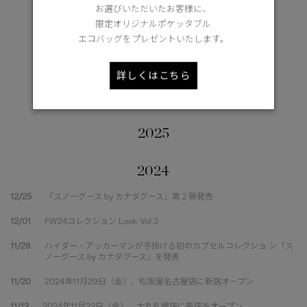
お選びいただいたお客様に、
限定オリジナルポケッタブル
エコバッグをプレゼントいたします。
Goose Style
詳しくはこちら
2026
2025
2024
12/25
「スノーグース by カナダグース」第２弾発売
12/01
FW24コレクション Look Vol.3
11/28
ハイダー・アッカーマンが手掛ける初のカプセルコレクショ ン「ス
ノーグース by カナダグース」を発表
11/20
2024年11月29日（金）、松坂屋名古屋店に新店オープン
11/13
2024年11月22日（金）、大丸札幌店に新店をオープン