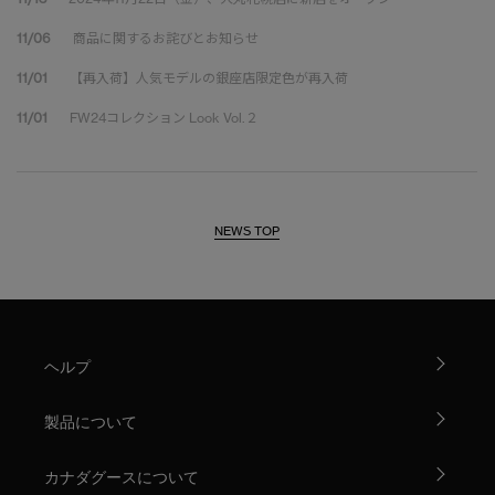
11/06
商品に関するお詫びとお知らせ
11/01
【再入荷】人気モデルの銀座店限定色が再入荷
11/01
FW24コレクション Look Vol.２
NEWS TOP
ヘルプ
製品について
カナダグースについて