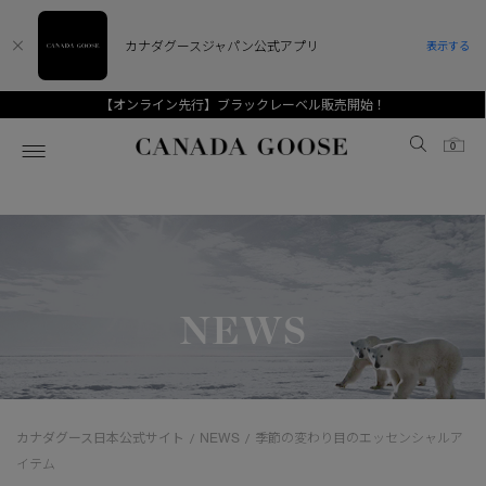
カナダグースジャパン公式アプリ
表示する
【オンライン先行】ブラックレーベル販売開始！
Canada Goose
0
ホーム
ホーム
ホーム
ホーム
ホーム
スノーグース
ウィメンズ TOP
メンズ TOP
キッズ TOP
NEWS
ディスカバー
新着アイテム
新着アイテム
ベビー（0‐24ヵ月)
アンバサダー
ベストセラー
ベストセラー
キッズ（2‐7歳)
CANADA GOOSE Generationsは、アウター
スプリングコレクション
FW26コレクション
FW26コレクション
ユース（6＋歳)
ウェアの下取り・再販を通じて、長く愛される製
カナダグース日本公式サイト
NEWS
季節の変わり目のエッセンシャルア
/
/
品の価値を受け継いでいきます。
サマー 26 コレクション
サマー 26 コレクション
コレクション
イテム
アーカイブの希少なピースもご覧いただけます。