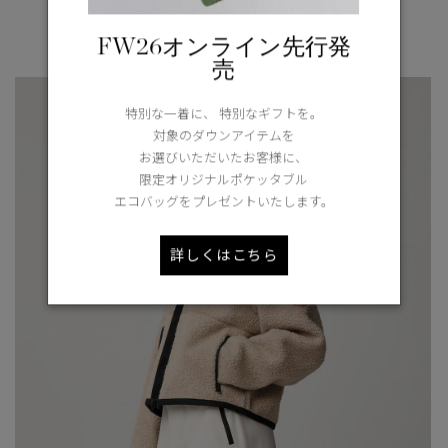
¥84,700（tax in）
FW26オンライン先行発
売
特別な一着に、 特別なギフトを。
対象のダウンアイテムを
お選びいただいたお客様に、
限定オリジナルポケッタブル
エコバッグをプレゼントいたします。
詳しくはこちら