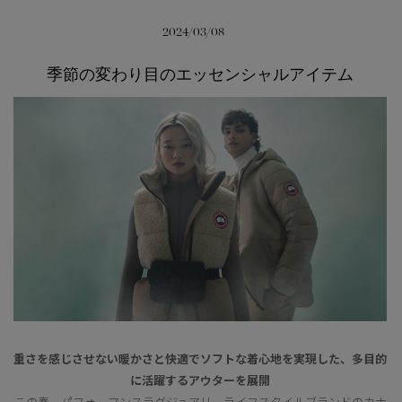
サマー 26 コレクションLOOK
サマー 26 コレクションLOOK
2024/03/08
詳しく見る
日本限定モデル
日本限定モデル
季節の変わり目のエッセンシャルアイテム
スノーグース
スノーグース
下取り申請
メイドインジャパンTシャツ
メイドインジャパンTシャツ
アウターウェア
アウターウェア
アパレル
アパレル
アクセサリー
アクセサリー
フットウェア
フットウェア
コレクション
コレクション
重さを感じさせない暖かさと快適でソフトな着心地を実現した、多目的
に活躍するアウターを展開
この春、パフォーマンスラグジュアリーライフスタイルブランドのカナ