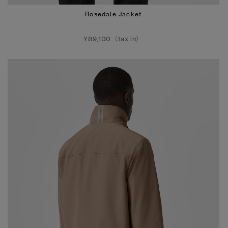
Rosedale Jacket
¥89,100（tax in）