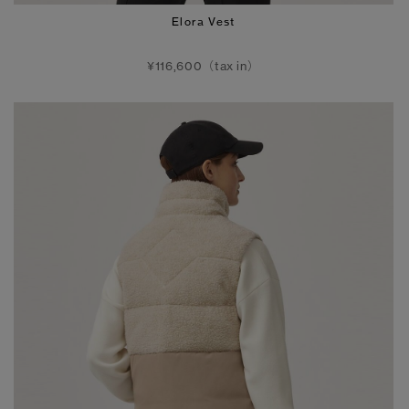
Elora Vest
¥116,600（tax in）