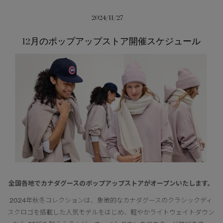
日本限定モデル
日本限定モデル
2024/11/27
詳しく見る
スノーグース
スノーグース
12月のポップアップストア開催スケジュール
メイドインジャパンTシャツ
メイドインジャパンTシャツ
下取り申請
アウターウェア
アウターウェア
アパレル
アパレル
アクセサリー
アクセサリー
フットウェア
フットウェア
コレクション
コレクション
全国各地でカナダグースのポップアップストアがオープンいたします。
2024年秋冬コレクションは、象徴的なカナダグースのクラシックディ
スクロゴを搭載した人気モデルをはじめ、軽やかライトウェイトダウン