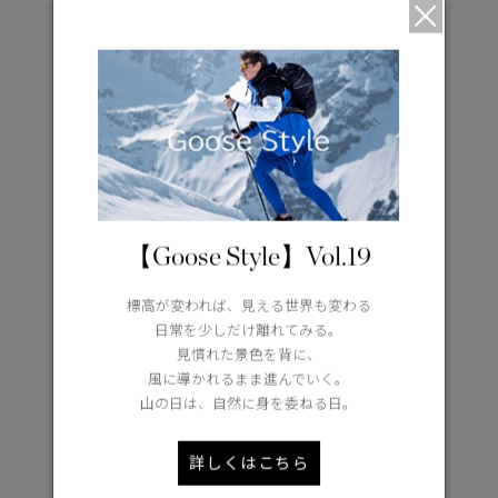
011-350-7269
▼ジェイアール名古屋タカシマヤ ４F＆７Fローズパティオ
2024年12月11日（水）–2025年1月14日（火）
10:00-20:00
4F/women 7F/men
愛知県名古屋市中村区名駅一丁目1番4号
052-566-8375（代表電話番号）
【Goose Style】Vol.19
▼伊勢丹新宿店
2024年12月26日（木）–2025年1月28日（火）
標高が変われば、見える世界も変わる
10:00-20:00
日常を少しだけ離れてみる。
Women‘ｓ Only
見慣れた景色を背に、
風に導かれるまま進んでいく。
本館1階 プロモーション
山の日は、自然に身を委ねる日。
東京都新宿区新宿3-14-1
03-3352-1111（大代表）
詳しくはこちら
▼阪急うめだ本店 3F POP UP CIRCUS