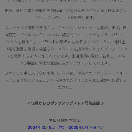
から-65℃も耐えうるヘビーウェイトダウンのアウターが並びます。
また、高い品質と機能性を兼ね備えた多彩なデザインが揃う日本限定カ
プセル コレクションを販売します。
ユニセックス着用できるフリースやダウンジャケットも登場します。日
本限定カプセルコレクションは、都会的でベーシックなカラーバリエー
ションを特徴とし、ブランドの原点ともなる ダウンパーカは、地球上
の最も過酷な環境で検証され、スタイルを損なうことなくパフォーマン
スを発揮する ように作られています。生活環境の変化に着目し、あら
ゆる製品に明確な意図を込めてデザインし ています。
日本でしか手に入らない限定コレクションや人気のブラックレーベルコ
レクションなどタイムレスで洗練されたアイテムをぜひ店頭でお試しく
ださい。
＜12月からのポップアップストア開催店舗 ＞
▼仙台藤崎 本館１F
2024年12月5日（木）–2025年5月下旬予定