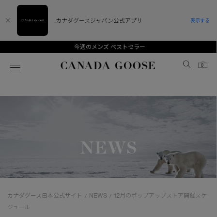
カナダグースジャパン公式アプリ
表示する
今週のメンズ ベストセラー
Canada Goose
0
ホーム
ホーム
ホーム
ホーム
ホーム
スノーグース
ウィメンズ TOP
メンズ TOP
キッズ TOP
NEWS
ディスカバー
新着アイテム
新着アイテム
ベビー（0‐24ヵ月)
アンバサダー
ベストセラー
ベストセラー
キッズ（2‐7歳)
CANADA GOOSE Generationsは、アウター
スプリングコレクション
サマー 26 コレクション
サマー 26 コレクション
ユース（6＋歳)
ウェアの下取り・再販を通じて、長く愛される製
カナダグース日本公式サイト
NEWS
12月のポップアップストア開催スケ
/
/
品の価値を受け継いでいきます。
サマー 26 コレクションLOOK
サマー 26 コレクションLOOK
コレクション
ジュール
アーカイブの希少なピースもご覧いただけます。