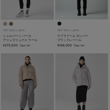
TEI
TEI１：5℃/-5℃
TEI2：０℃/-１5℃
TEI3：-10℃/-20℃
3
3
TEI
-10°C / -20°C
TEI
-10°C / -20°C
ラブラドール ボンバー
シェルバーン パーカ
TEI4：-15℃/-25℃
ブラックレーベル
アリュラリュクス ウール
¥198,000（tax in）
¥275,000（tax in）
TEI5：-30℃以下
サイズ
XS
S/M
S
L/XL
M
ONESIZE
L
XL