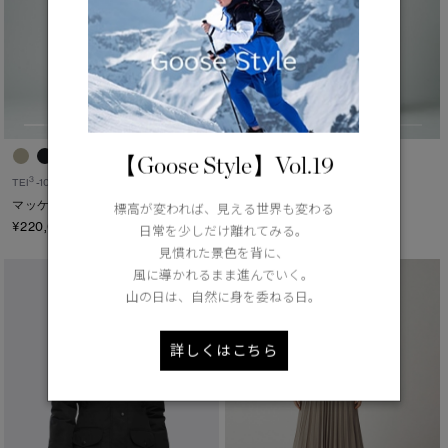
【Goose Style】Vol.19
3
3
TEI
-10°C / -20°C
TEI
-10°C / -20°C
マッケンジー パーカ
シャーロット パーカ
標高が変われば、見える世界も変わる
¥220,000（tax in）
¥176,000（tax in）
日常を少しだけ離れてみる。
見慣れた景色を背に、
風に導かれるまま進んでいく。
山の日は、自然に身を委ねる日。
詳しくはこちら