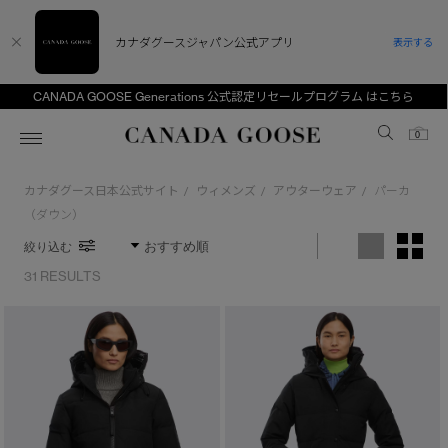
カナダグースジャパン公式アプリ
表示する
CANADA GOOSE Generations 公式認定リセールプログラム はこちら
Canada Goose
0
カナダグース日本公式サイト
ウィメンズ
アウターウェア
パーカ
/
/
/
ホーム
ホーム
ホーム
ホーム
ホーム
（ダウン）
絞り込む
スノーグース
ウィメンズ TOP
メンズ TOP
キッズ TOP
31 RESULTS
ディスカバー
新着アイテム
新着アイテム
ベビー（0‐24ヵ月)
アンバサダー
ベストセラー
ベストセラー
キッズ（2‐7歳)
CANADA GOOSE Generationsは、アウター
スプリングコレクション
FW26コレクション
FW26コレクション
ユース（6＋歳)
ウェアの下取り・再販を通じて、長く愛される製
※カテゴリを表示するにはジェンダーにチェックをお入れください
品の価値を受け継いでいきます。
サマー 26 コレクション
サマー 26 コレクション
コレクション
アーカイブの希少なピースもご覧いただけます。
ジェンダー