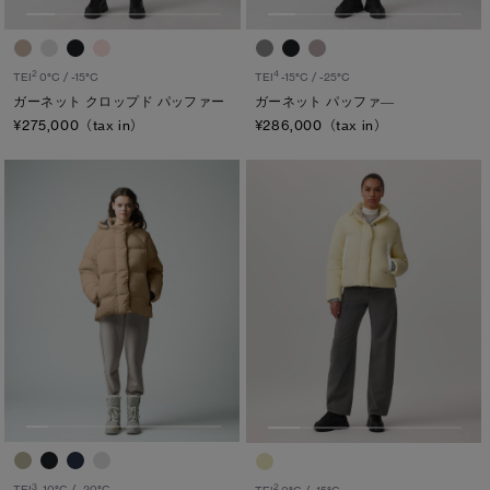
カラー
2
4
TEI
0°C / -15°C
TEI
-15°C / -25°C
ブラック
ベージュ/ブラウン系
パープル系
ガーネット クロップド パッファー
ガーネット パッファ―
¥275,000（tax in）
¥286,000（tax in）
ブルー系
ホワイト系
オレンジ系
グリーン系
イエロー系
グレー系
プリント/その他
レッド系
ピンク系
長さ
ウエスト
ヒップ
太もも
ひざ
ふくらはぎ
3
TEI
-10°C / -20°C
2