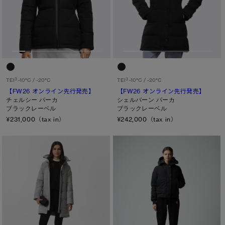
サマー 26 コレクションLOOK
サマー 26 コレクションLOOK
メンズ
詳しく見る
日本限定モデル
日本限定モデル
ウィメンズ
スノーグース
スノーグース
キッズ
下取り申請
カテゴリ
メイドインジャパンTシャツ
メイドインジャパンTシャツ
3
3
TEI
-10°C / -20°C
TEI
-10°C / -20°C
【FW26 オンライン先行発売】
【FW26 オンライン先行発売】
ディスク
アウターウェア
アウターウェア
チェルシー パーカ
シェルバーン パーカ
ブラックレーベル
ブラックレーベル
ブラック ディスク
¥231,000（tax in）
¥242,000（tax in）
アパレル
アパレル
クラシック ディスク
アクセサリー
アクセサリー
ホワイト ディスク
フットウェア
フットウェア
ト―ナル ディスク
コレクション
コレクション
PBI ディスク
ディスクなし