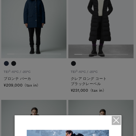
3
3
TEI
-10°C / -20°C
TEI
-10°C / -20°C
ブロンテ パーカ
クレア ロング コート
ブラックレーベル
¥209,000（tax in）
¥231,000（tax in）