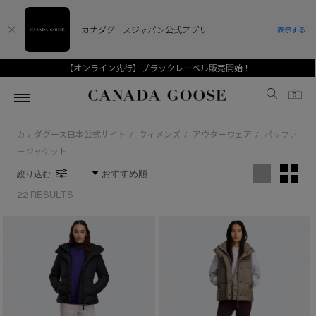
カナダグースジャパン公式アプリ
表示する
【オンライン先行】ブラックレーベル販売開始！
Canada Goose
0
カナダグース日本公式サイト
ウィメンズ
アウターウェア
パッファ
/
/
/
ホーム
ホーム
ホーム
ホーム
ホーム
ージャケット
絞り込む
スノーグース
ウィメンズ TOP
メンズ TOP
キッズ TOP
22 RESULTS
ディスカバー
新着アイテム
新着アイテム
ベビー（0‐24ヵ月)
アンバサダー
ベストセラー
ベストセラー
キッズ（2‐7歳)
CANADA GOOSE Generationsは、アウター
スプリングコレクション
FW26コレクション
FW26コレクション
ユース（6＋歳)
ウェアの下取り・再販を通じて、長く愛される製
※カテゴリを表示するにはジェンダーにチェックをお入れください
品の価値を受け継いでいきます。
サマー 26 コレクション
サマー 26 コレクション
コレクション
アーカイブの希少なピースもご覧いただけます。
ジェンダー