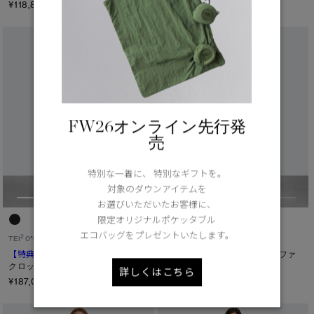
¥118,800（tax in）
FW26オンライン先行発
売
特別な一着に、 特別なギフトを。
対象のダウンアイテムを
お選びいただいたお客様に、
限定オリジナルポケッタブル
エコバッグをプレゼントいたします。
2
4
TEI
0°C / -15°C
TEI
-15°C / -25°C
【特典対象】
サイプレス
【特典対象】
サイプレス パッファ
クロップド パッファー
―
詳しくはこちら
¥187,000（tax in）
¥209,000（tax in）