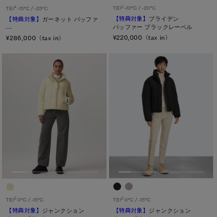
3
4
TEI
-10°C / -20°C
TEI
-15°C / -25°C
【特典対象】
ブライデン
【特典対象】
ガーネット パッファ
パッファー ブラックレーベル
―
キャンセル
¥220,000（tax in）
¥286,000（tax in）
選択
2
2
TEI
0°C / -15°C
TEI
0°C / -15°C
【特典対象】
ジャンクション
【特典対象】
ジャンクション