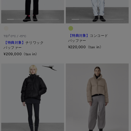
TEI
TEI１：5℃/-5℃
TEI2：０℃/-１5℃
【特典対象】
コンコード
TEI3：-10℃/-20℃
2
TEI
0°C / -15°C
パッファー
【特典対象】
チリワック
TEI4：-15℃/-25℃
¥220,000（tax in）
パッファー
¥209,000（tax in）
TEI5：-30℃以下
サイズ
XS
S/M
S
L/XL
M
ONESIZE
L
XL