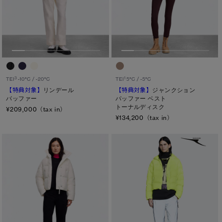
サマー 26 コレクションLOOK
サマー 26 コレクションLOOK
メンズ
詳しく見る
日本限定モデル
日本限定モデル
ウィメンズ
スノーグース
スノーグース
キッズ
下取り申請
カテゴリ
メイドインジャパンTシャツ
メイドインジャパンTシャツ
3
1
TEI
-10°C / -20°C
TEI
5°C / -5°C
【特典対象】
リンデール
【特典対象】
ジャンクション
ディスク
アウターウェア
アウターウェア
パッファー
パッファー ベスト
トーナルディスク
¥209,000（tax in）
ブラック ディスク
¥134,200（tax in）
アパレル
アパレル
クラシック ディスク
アクセサリー
アクセサリー
ホワイト ディスク
フットウェア
フットウェア
ト―ナル ディスク
コレクション
コレクション
PBI ディスク
ディスクなし