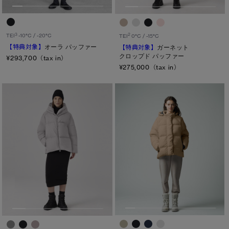
カラー
3
2
TEI
-10°C / -20°C
TEI
0°C / -15°C
ブラック
ベージュ/ブラウン系
パープル系
【特典対象】
オーラ パッファー
【特典対象】
ガーネット
クロップド パッファー
¥293,700（tax in）
ブルー系
ホワイト系
オレンジ系
¥275,000（tax in）
グリーン系
イエロー系
グレー系
プリント/その他
レッド系
ピンク系
長さ
ウエスト
ヒップ
太もも
ひざ
ふくらはぎ