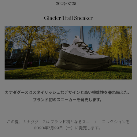
2023/07/25
サマー 26 コレクションLOOK
サマー 26 コレクションLOOK
Glacier Trail Sneaker
詳しく見る
日本限定モデル
日本限定モデル
スノーグース
スノーグース
下取り申請
メイドインジャパンTシャツ
メイドインジャパンTシャツ
アウターウェア
アウターウェア
アパレル
アパレル
アクセサリー
アクセサリー
カナダグースはスタイリッシュなデザインと高い機能性を兼ね備えた、
ブランド初のスニーカーを発売します。
フットウェア
フットウェア
コレクション
コレクション
この夏、カナダグースはブランド初となるスニーカーコレクションを
2023年7月29日（土）に発売します。