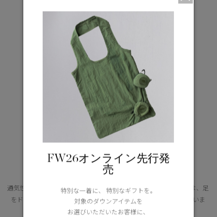
【WOMEN】Glacier Trail Sneaker
¥70,400(tax in)
FW26オンライン先行発
売
通気性抜群のマイクロファイバーを採用したインソールの裏地には、足
特別な一着に、 特別なギフトを。
をドライで快適な状態に保つため最先端の温度調節機能を備えていま
対象のダウンアイテムを
す。
お選びいただいたお客様に、