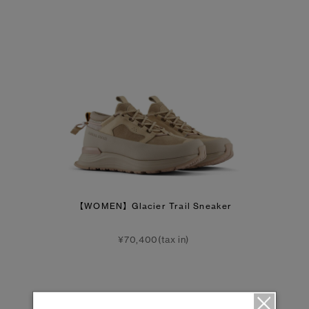
【WOMEN】Glacier Trail Sneaker
¥70,400(tax in)