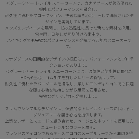
＜グレーシャー トレイル スニーカー＞は、カナダグースが誇る優れた
機能とパフォーマンスを融合し、
耐久性に優れたプロテクション、快適な履き心地、そして洗練されたデ
ザインを実現しています。
メンズ＆レディースを展開し、防水透湿性に長けた新たな素材を採用。
雪や雨、日差しが照り付ける街中や、
ハイキングでも完璧なパフォーマンスを発揮する万能なスニーカーで
す。
カナダグースの画期的なデザインの根底には、パフォーマンスとプロテ
クションがあります。
＜グレーシャー トレイル スニーカー＞には、通気性と防水性に優れた
HDry®生地、ゴム加工を施したレザーの保護ラップ、
耐久性に優れたラバーソールを搭載し、厳しいコンディションでも快適
な履き心地を維持しながら足元を安定させ、
完璧なグリップ力を発揮します。
スリムでシンプルなデザインは、伝統的なトレイルシューズに代わるラ
グジュアリーな履き心地を提供します。
上質なレザーとスエードを組み合わせ、ベージュとホワイトを使用した
ニュートラルなカラーを展開。
ブランドのアイコンであるディスクロゴのメープルリーフから着想を得