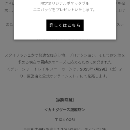
さらに、高いパフォーマンスを発揮するためにクッション性と軽さを追
限定オリジナルポケッタブル
エコバッグをプレゼントいたします。
求し、雪の吹きだまりの模様からインスパイアされたフォルムに仕上げ
ています。
また、足首をしっかりとサポートするため、360°のレーシングシステ
詳しくはこちら
ムと伸縮性のある履き口を採用し、
最大限の快適性をもたらします。
スタイリッシュかつ快適な履き心地、プロテクション、そして耐久性を
求める現在の冒険家のニーズに応えるために開発された
＜グレーシャー トレイル スニーカー＞は、2023年7月29日（土）よ
り、直営店と公式オンラインストアにて発売します。
【展開店舗】
＜カナダグース銀座店＞
〒104-0061
東京都中央区銀座4-2-2 第1弥生ビルディング1.2F