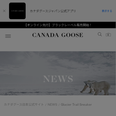
カナダグースジャパン公式アプリ
表示する
【オンライン先行】ブラックレーベル販売開始！
Canada Goose
0
ホーム
ホーム
ホーム
ホーム
ホーム
スノーグース
ウィメンズ TOP
メンズ TOP
キッズ TOP
NEWS
ディスカバー
新着アイテム
新着アイテム
ベビー（0‐24ヵ月)
アンバサダー
ベストセラー
ベストセラー
キッズ（2‐7歳)
CANADA GOOSE Generationsは、アウター
スプリングコレクション
FW26コレクション
FW26コレクション
ユース（6＋歳)
ウェアの下取り・再販を通じて、長く愛される製
カナダグース日本公式サイト
NEWS
Glacier Trail Sneaker
/
/
品の価値を受け継いでいきます。
サマー 26 コレクション
サマー 26 コレクション
コレクション
アーカイブの希少なピースもご覧いただけます。