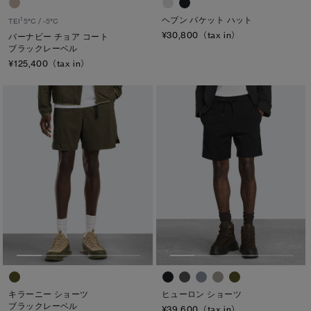
ヘブン バケット ハット
1
TEI
5°C / -5°C
カラー
¥30,800（tax in）
バーナビー チョア コート
ブラックレーベル
ブラック
ベージュ/ブラウン系
パープル系
¥125,400（tax in）
ブルー系
ホワイト系
オレンジ系
グリーン系
イエロー系
グレー系
プリント/その他
レッド系
ピンク系
長さ
ウエスト
ヒップ
太もも
ひざ
キラーニー ショーツ
ヒューロン ショーツ
ブラックレーベル
ふくらはぎ
¥39,600（tax in）