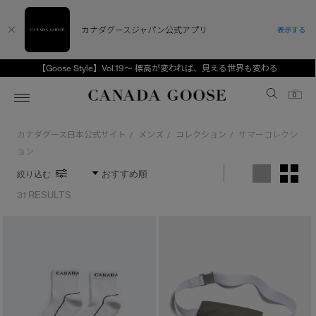
カナダグースジャパン公式アプリ
表示する
【Goose Style】Vol.19～ 標高が変われば、見える世界も変わる
Canada Goose
0
カナダグース日本公式サイト
メンズ
コレクション
サマーコレクシ
/
/
/
ホーム
ホーム
ホーム
ホーム
ホーム
ョン
絞り込む
スノーグース
ウィメンズ TOP
メンズ TOP
キッズ TOP
31 RESULTS
ディスカバー
新着アイテム
新着アイテム
ベビー（0‐24ヵ月)
アンバサダー
ベストセラー
ベストセラー
キッズ（2‐7歳)
CANADA GOOSE Generationsは、アウター
スプリングコレクション
FW26コレクション
FW26コレクション
ユース（6＋歳)
ウェアの下取り・再販を通じて、長く愛される製
※カテゴリを表示するにはジェンダーにチェックをお入れください
品の価値を受け継いでいきます。
サマー 26 コレクション
サマー 26 コレクション
コレクション
アーカイブの希少なピースもご覧いただけます。
ジェンダー