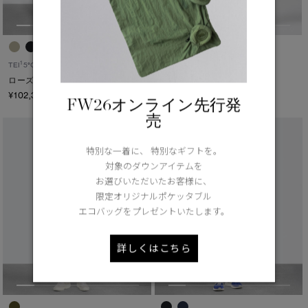
1
1
TEI
5°C / -5°C
TEI
5°C / -5°C
ローズデール ジャケット
バーナビー チョア コート
¥102,300（tax in）
¥125,400（tax in）
FW26オンライン先行発
売
特別な一着に、 特別なギフトを。
対象のダウンアイテムを
お選びいただいたお客様に、
限定オリジナルポケッタブル
エコバッグをプレゼントいたします。
詳しくはこちら