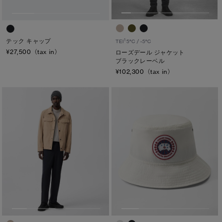
TEI
TEI１：5℃/-5℃
テック キャップ
1
TEI
5°C / -5°C
TEI2：０℃/-１5℃
¥27,500（tax in）
ローズデール ジャケット
ブラックレーベル
TEI3：-10℃/-20℃
¥102,300（tax in）
TEI4：-15℃/-25℃
TEI5：-30℃以下
サイズ
XS
S/M
S
L/XL
M
ONESIZE
L
XL