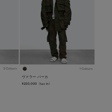
カラー
ブラック
ベージュ/ブラウン系
S/M
ブルー系
ホワイト系
L/XL
グリーン系
イエロー系
ONESIZE
グレー系
プリント/その他
レッド系
ピンク系
1
/8
1
/7
3 Colours
1 Colours
/
1
2
ヴァラー パーカ
¥220,000（tax in）