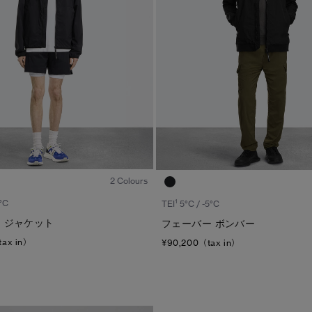
1
/6
2 Colours
1
°C
TEI
5°C / -5°C
 ジャケット
フェーバー ボンバー
tax in）
¥90,200（tax in）