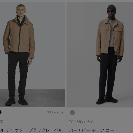
1
/8
3 Colours
1
°C
TEI
5°C / -5°C
ル ジャケット ブラックレーベル
バーナビー チョア コート