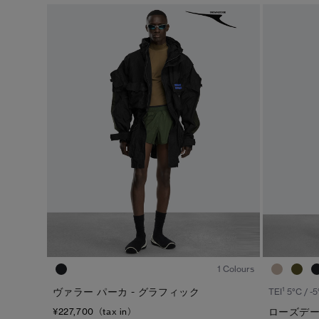
1
/7
1 Colours
1
ヴァラー パーカ - グラフィック
TEI
5°C / -5
ローズデー
¥227,700（tax in）