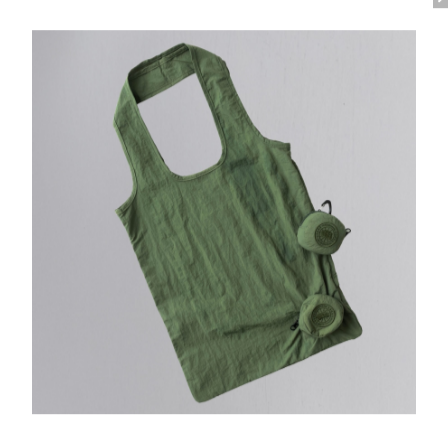
1
/8
1 Colours
1
ェル－リフレクティブ
TEI
5°C / -5°C
スコール ジャケット -カラーブ
tax in）
¥176,000（tax in）