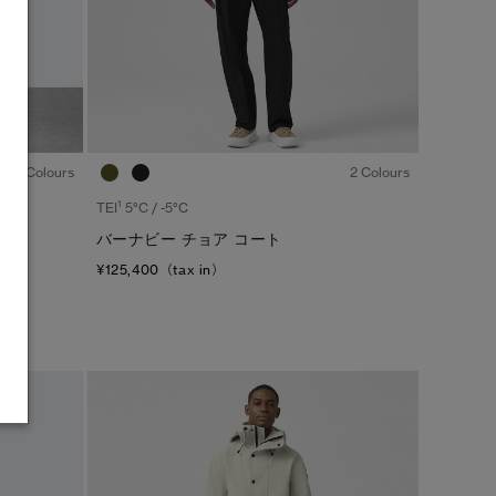
1
/8
1
/8
4 Colours
2 Colours
1
TEI
5°C / -5°C
バーナビー チョア コート
¥125,400（tax in）