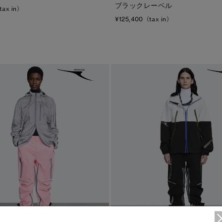
ブラックレーベル
tax in）
¥125,400（tax in）