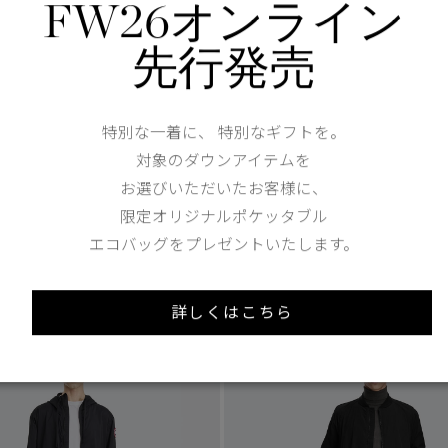
FW26オンライン
先行発売
1
/3
特別な一着に、 特別なギフトを。
1 Colours
対象のダウンアイテムを
1
お選びいただいたお客様に、
TEI
5°C / -5°C
°C
ローズデール ジャケット
限定オリジナルポケッタブル
ス ジャケット
エコバッグをプレゼントいたします。
¥102,300（tax in）
tax in）
詳しくはこちら