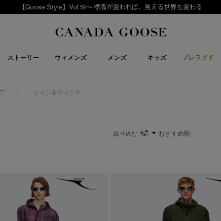
高が変われば、見える世界も変わる
下取り申請
Canada Goose
ストーリー
ウィメンズ
メンズ
キッズ
プレラブド
ア
レイン＆ウィンド
/
絞り込む
い