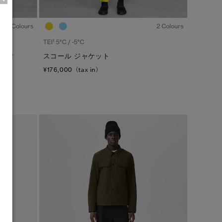
1
/8
1
/8
1 Colours
2 Colours
1
TEI
5°C / -5°C
ロック
スコール ジャケット
¥176,000（tax in）