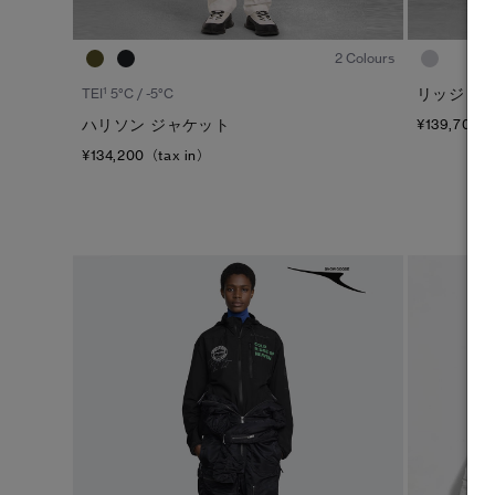
1
/8
2 Colours
1
リッジ シ
TEI
5°C / -5°C
ハリソン ジャケット
¥139,700（
¥134,200（tax in）