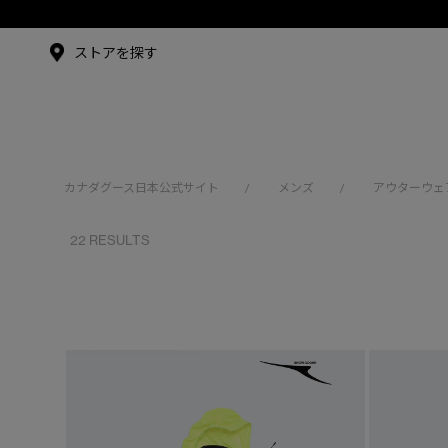
メイドインジャパンTシャツ
【Goose Style】Vol.19～ 標
メイドインジャパンT
シャツ
アンバサダー
ストアを探す
シュー・グァンハン
カナダグース日本公式サイト
メンズ
アウターウェ
/
/
22 RESULTS
※カテゴリを表示するにはジェンダーにチェックをお入れくださ