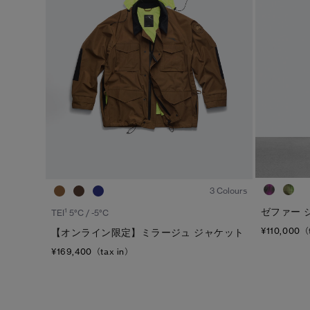
ジェンダー
カテゴリ
メンズ
ダウンジャケット
ウィメンズ
ライトウェイトダウンジャケット
キッズ
ベスト
ウィンドジャケット
レインジャケット
1
/4
トップス
3 Colours
ボトムス
ゼファー ジャ
1
TEI
5°C / -5°C
¥110,000（
【オンライン限定】ミラージュ ジャケット
フリース
¥169,400（tax in）
フットウェア
アクセサリー