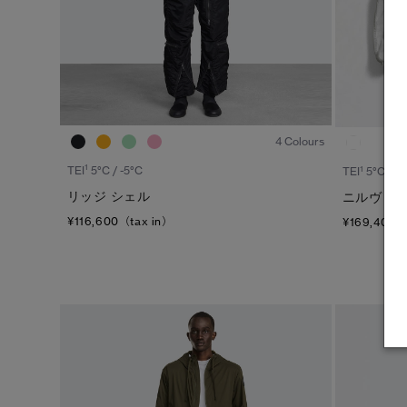
1
/8
4 Colours
1
TEI
5°C / -5°C
1
TEI
5°C / -5
リッジ シェル
ニルヴァリ
¥116,600（tax in）
¥169,400（