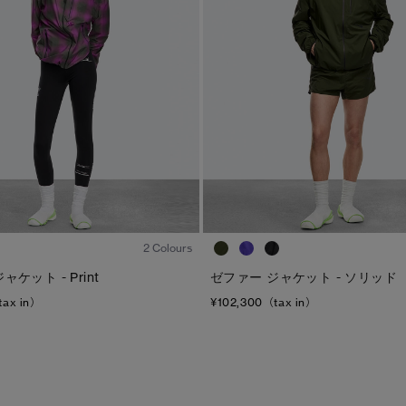
ディスク
TEI
サイズ
ブラック ディスク
TEI１：5℃/-5℃
XS
クラシック ディスク
TEI2：０℃/-１5℃
S
ホワイト ディスク
TEI3：-10℃/-20℃
M
ト―ナル ディスク
TEI4：-15℃/-25℃
L
PBI ディスク
TEI5：-30℃以下
XL
1
/8
ディスクなし
2 Colours
ケット - Print
ゼファー ジャケット - ソリッド
tax in）
¥102,300（tax in）