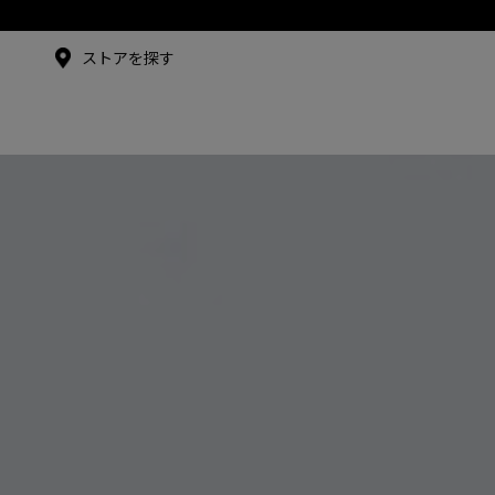
メイドインジャパンTシャツ
ストアを探す
アンバサダー
シュー・グァンハン