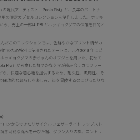
代アーティスト「Paola Pivi」と、長年のパートナー
春夏用の限定カプセルコレクションを制作しました。ホッキ
ら、売上の一部は PBI とホッキョクグマの保護を目的と
入り込んだこのコレクションでは、色鮮やかなプリント柄がカ
作のため特別に使用されたアートは、元々2019 年にピ
羽の生えたホッキョクグマの赤ちゃんのオブジェを用いた、初めて
a Pivi」が考案した鮮やかなクマが絡み合うカモフラー
がら、快適な着心地を提供するため、耐久性、汎用性、そ
で開放的な暮らしを楽しみ、街を冒険するのにぴったりな
 in）
イロンからできたリサイクル フェザーライト リップスト
、調節可能な丸みを帯びた裾、ダウン入りの襟、コントラ