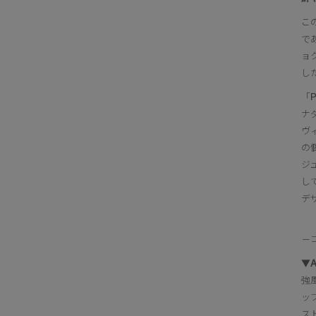
こ
で
ョ
し
「
ナ
ヴ
の
ジ
し
デ
－
▼At
強
ッ
ス