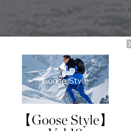
Paola Pivi × PBI
3/03/03
【Goose Style】
ANADA GOOSE × Paola Pivi × PB