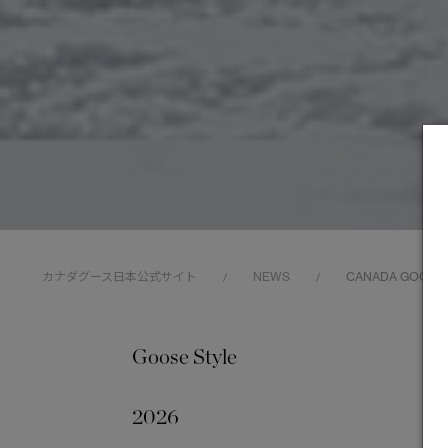
カナダグース日本公式サイト
NEWS
CANADA GOOSE × 
/
/
Goose Style
202
2026
C