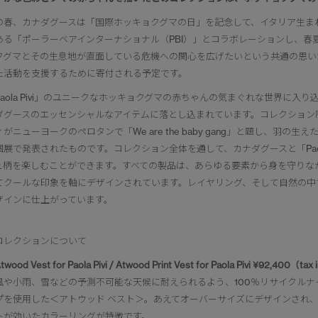
の春、カナダグースは「国際ホッキョクグマの日」を記念して、イタリア生まれの現
ある「ポーラーベアインターナショナル（PBI）」とコラボレーションし、
クグマとその生息地が直面している危機への関心を広げたいという共通の思いか
た活動を支援するために寄付される予定です。
Paola Pivi」のユニークなホッキョクグマの赤ちゃんの気まぐれな世界に
ダグースのエッセンシャルなアイテムに落とし込まれています。コレクション制
ィがニューヨークのペロタンで「We are the baby gang」と題し、
個展で発表されたものです。コレクション全体を通して、カナダグースと「Paol
ュ柄を楽しむことができます。すべての製品は、あらゆる要素から身を守りな
てクールな印象を軸にデザインされています。レイヤリング、そして自然の中
ザインに仕上がっています。
コレクションについて
wood Vest for Paola Pivi / Atwood Print Vest for Paola Pivi ¥92,400（tax
風や小雨、雪などの予測不可能な天候に耐えられるよう、100％リサイクルナ
プを使用した＜アトウッド ベスト＞。あえてオーバーサイズにデザインされ
トが効いたカラーリングが特徴です。