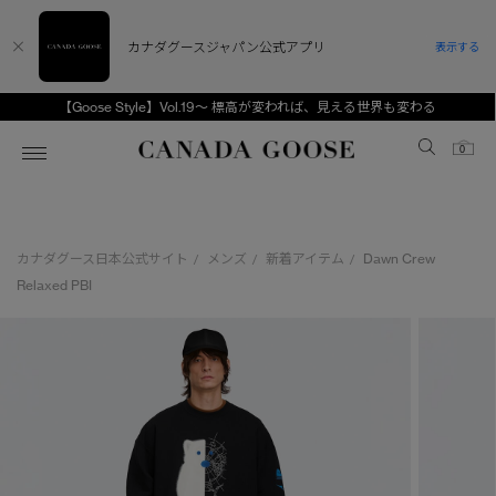
カナダグースジャパン公式アプリ
表示する
【Goose Style】Vol.19～ 標高が変われば、見える世界も変わる
Canada Goose
0
ホーム
ホーム
ホーム
ホーム
ホーム
カナダグース日本公式サイト
メンズ
新着アイテム
Dawn Crew
/
/
/
スノーグース
ウィメンズ TOP
メンズ TOP
キッズ TOP
Relaxed PBI
ディスカバー
新着アイテム
新着アイテム
ベビー（0‐24ヵ月)
アンバサダー
ベストセラー
ベストセラー
キッズ（2‐7歳)
CANADA GOOSE Generationsは、アウター
スプリングコレクション
FW26コレクション
FW26コレクション
ユース（6＋歳)
ウェアの下取り・再販を通じて、長く愛される製
品の価値を受け継いでいきます。
サマー 26 コレクション
サマー 26 コレクション
コレクション
アーカイブの希少なピースもご覧いただけます。