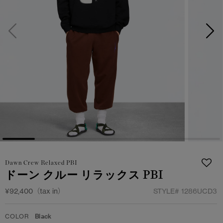
サマー 26 コレクションLOOK
サマー 26 コレクションLOOK
詳しく見る
日本限定モデル
日本限定モデル
スノーグース
スノーグース
下取り申請
メイドインジャパンTシャツ
メイドインジャパンTシャツ
アウターウェア
アウターウェア
アパレル
アパレル
アクセサリー
アクセサリー
Dawn Crew Relaxed PBI
フットウェア
フットウェア
ドーン クルー リラックス PBI
コレクション
コレクション
¥92,400（tax in）
STYLE#
1286UCD3
COLOR
Black