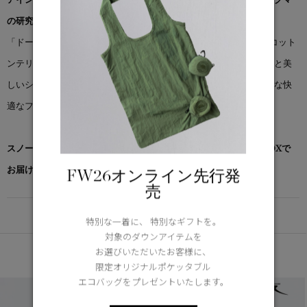
の研究および保全活動の支援に充てられます。
「ドーン クルー リラックス」は、程よい厚みのあるオーガニックコット
ンテリー素材を使用し、滑らかな風合いに仕上げています。耐久性と美
しいシルエットを保つツインステッチで仕上げ、レイヤードに最適な快
適なフィット感を備えています。
スノーグース by カナダグース コレクション対象商品は、専用のBOXで
お届けいたします。
FW26オンライン先行発
売
DETAIL
特別な一着に、 特別なギフトを。
対象のダウンアイテムを
あなたへのおすすめ
お選びいただいたお客様に、
限定オリジナルポケッタブル
エコバッグをプレゼントいたします。