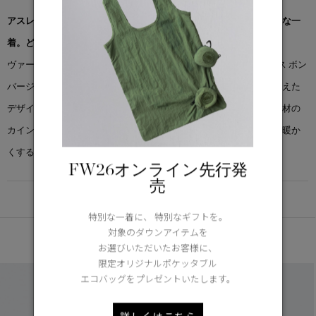
アスレジャーのエッセンスを取り入れた、通年活躍するクラシックな一
着。どんなスタイリングにも洗練を添えます。
ヴァーシティジャケットに着想を得た「ハドソン カインド フリース ボン
バージャケット」は、クラシックな佇まいと快適な着心地を兼ね備えた
デザイン。心地よいぬくもりと通気性を両立し、次世代フリース素材の
カインドフリースを採用しています。「地球を冷たく、住む人々を暖か
くする」ために開発された素材です。
FW26オンライン先行発
売
DETAIL
特別な一着に、 特別なギフトを。
対象のダウンアイテムを
あなたへのおすすめ
お選びいただいたお客様に、
限定オリジナルポケッタブル
エコバッグをプレゼントいたします。