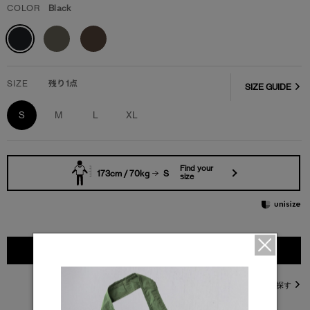
COLOR
Black
SIZE
残り1点
SIZE GUIDE
S
M
L
XL
Find your
173cm / 70kg
S
size
カートに入れる
直営店在庫を探す