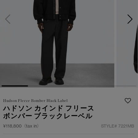
サマー 26 コレクションLOOK
サマー 26 コレクションLOOK
詳しく見る
日本限定モデル
日本限定モデル
スノーグース
スノーグース
下取り申請
メイドインジャパンTシャツ
メイドインジャパンTシャツ
アウターウェア
アウターウェア
アパレル
アパレル
アクセサリー
アクセサリー
Hudson Fleece Bomber Black Label
フットウェア
フットウェア
ハドソン カインド フリース
ボンバー ブラックレーベル
コレクション
コレクション
¥118,800（tax in）
STYLE#
7221MB