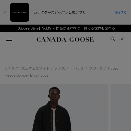
カナダグースジャパン公式アプリ
表示する
【Goose Style】Vol.19～ 標高が変われば、見える世界も変わる
Canada Goose
0
ホーム
ホーム
ホーム
ホーム
ホーム
カナダグース日本公式サイト
メンズ
アパレル
フリース
Hudson
/
/
/
/
スノーグース
ウィメンズ TOP
メンズ TOP
キッズ TOP
Fleece Bomber Black Label
ディスカバー
新着アイテム
新着アイテム
ベビー（0‐24ヵ月)
アンバサダー
ベストセラー
ベストセラー
キッズ（2‐7歳)
CANADA GOOSE Generationsは、アウター
スプリングコレクション
FW26コレクション
FW26コレクション
ユース（6＋歳)
ウェアの下取り・再販を通じて、長く愛される製
品の価値を受け継いでいきます。
サマー 26 コレクション
サマー 26 コレクション
コレクション
アーカイブの希少なピースもご覧いただけます。