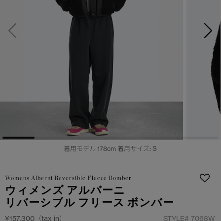
サマー 26 コレクションLOOK
サマー 26 コレクションLOOK
詳しく見る
日本限定モデル
日本限定モデル
スノーグース
スノーグース
下取り申請
メイドインジャパンTシャツ
メイドインジャパンTシャツ
アウターウェア
アウターウェア
アパレル
アパレル
アクセサリー
アクセサリー
着用モデル 178cm 着用サイズ: S
フットウェア
フットウェア
Womens Alberni Reversible Fleece Bomber
コレクション
コレクション
ウィメンズ アルバーニ
リバーシブル フリース ボンバー
¥157,300（tax in）
STYLE#
7068W