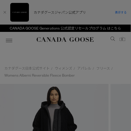
カナダグースジャパン公式アプリ
表示する
CANADA GOOSE Generations 公式認定リセールプログラム はこちら
Canada Goose
0
ホーム
ホーム
ホーム
ホーム
ホーム
カナダグース日本公式サイト
ウィメンズ
アパレル
フリース
/
/
/
/
スノーグース
ウィメンズ TOP
メンズ TOP
キッズ TOP
Womens Alberni Reversible Fleece Bomber
ディスカバー
新着アイテム
新着アイテム
ベビー（0‐24ヵ月)
アンバサダー
ベストセラー
ベストセラー
キッズ（2‐7歳)
CANADA GOOSE Generationsは、アウター
スプリングコレクション
FW26コレクション
FW26コレクション
ユース（6＋歳)
ウェアの下取り・再販を通じて、長く愛される製
品の価値を受け継いでいきます。
サマー 26 コレクション
サマー 26 コレクション
コレクション
アーカイブの希少なピースもご覧いただけます。