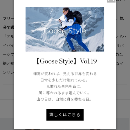
フリースのトップレイヤーとしても、アウターとしても着こなせる、気
分で選べる一着。
「アルバーニ リバーシブル フリース ボンバー」は、柔らかなカインドハ
イパイルフリースと、コットンナイロンボールドリップストップのリバ
ーシブル仕様で、2つの表情を楽しめます。さりげないクロップド丈に、
【Goose Style】Vol.19
裾と袖口を絞ったボリューム感のあるシルエットが特徴です。軽量なイ
ンサレーション入りで、暖かさと快適な着心地を実現します。
標高が変われば、見える世界も変わる
日常を少しだけ離れてみる。
見慣れた景色を背に、
DETAIL
風に導かれるまま進んでいく。
山の日は、自然に身を委ねる日。
あなたへのおすすめ
詳しくはこちら