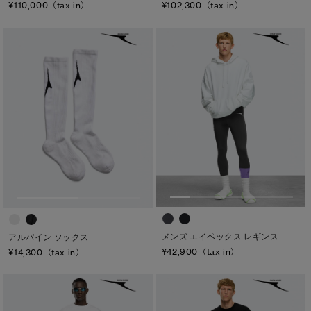
¥110,000（tax in）
¥102,300（tax in）
カラー
ブラック
ベージュ/ブラウン系
パープル系
ブルー系
ホワイト系
オレンジ系
グリーン系
イエロー系
グレー系
プリント/その他
レッド系
ピンク系
長さ
ウエスト
ヒップ
メンズ エイペックス レギンス
アルパイン ソックス
¥42,900（tax in）
¥14,300（tax in）
太もも
ひざ
ふくらはぎ