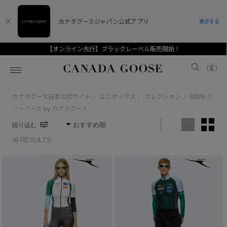
カナダグースジャパン公式アプリ
表示する
【オンライン先行】ブラックレーベル販売開始！
Canada Goose
0
カナダグース日本公式サイト
ユニセックス
コレクション
SS25 ス
/
/
/
ホーム
ホーム
ホーム
ホーム
ホーム
ノーグース by カナダグース
絞り込む
スノーグース
ウィメンズ TOP
メンズ TOP
キッズ TOP
19 RESULTS
ディスカバー
新着アイテム
新着アイテム
ベビー（0‐24ヵ月)
アンバサダー
ベストセラー
ベストセラー
キッズ（2‐7歳)
CANADA GOOSE Generationsは、アウター
スプリングコレクション
FW26コレクション
FW26コレクション
ユース（6＋歳)
ウェアの下取り・再販を通じて、長く愛される製
※カテゴリを表示するにはジェンダーにチェックをお入れください
品の価値を受け継いでいきます。
サマー 26 コレクション
サマー 26 コレクション
コレクション
アーカイブの希少なピースもご覧いただけます。
ジェンダー