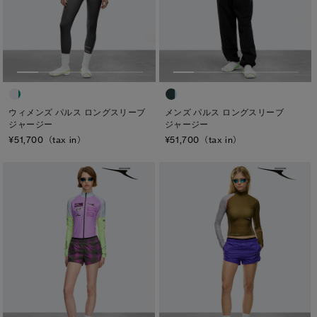
サマー 26 コレクションLOOK
サマー 26 コレクションLOOK
メンズ
詳しく見る
日本限定モデル
日本限定モデル
ウィメンズ
スノーグース
スノーグース
キッズ
下取り申請
カテゴリ
メイドインジャパンTシャツ
メイドインジャパンTシャツ
ウィメンズ パルス ロングスリーブ
メンズ パルス ロングスリーブ
ジャージー
ジャージー
ディスク
¥51,700（tax in）
¥51,700（tax in）
アウターウェア
アウターウェア
ブラック ディスク
アパレル
アパレル
クラシック ディスク
アクセサリー
アクセサリー
ホワイト ディスク
フットウェア
フットウェア
ト―ナル ディスク
コレクション
コレクション
PBI ディスク
ディスクなし