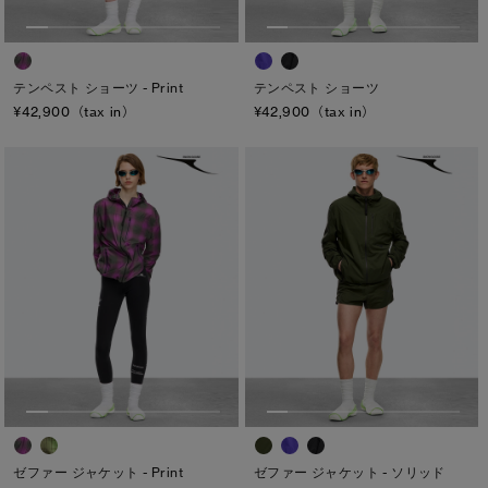
TEI
TEI１：5℃/-5℃
テンペスト ショーツ - Print
テンペスト ショーツ
TEI2：０℃/-１5℃
¥42,900（tax in）
¥42,900（tax in）
TEI3：-10℃/-20℃
TEI4：-15℃/-25℃
TEI5：-30℃以下
サイズ
XS
S/M
S
L/XL
M
ONESIZE
L
XL
ゼファー ジャケット - Print
ゼファー ジャケット - ソリッド