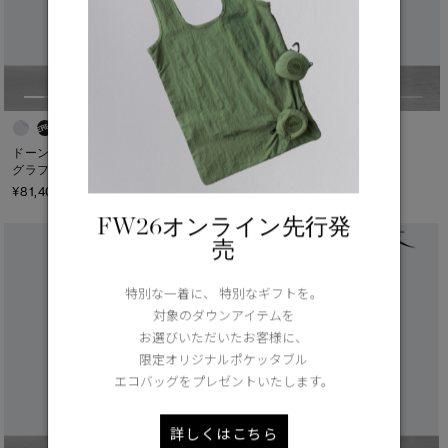
+1
ドーン クルー リラックスド
ヴァラー パーカ
グラフィック
¥220,000（tax in）
¥81,400（tax in）
FW26オンライン先行発
売
特別な一着に、 特別なギフトを。
対象のダウンアイテムを
お選びいただいたお客様に、
限定オリジナルポケッタブル
エコバッグをプレゼントいたします。
詳しくはこちら