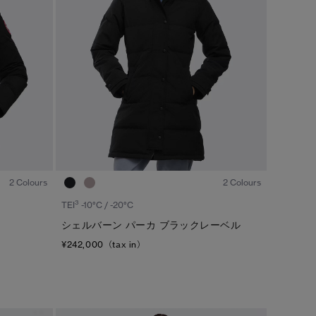
1
/6
1
/6
2 Colours
2 Colours
3
TEI
-10°C / -20°C
シェルバーン パーカ ブラックレーベル
¥242,000（tax in）