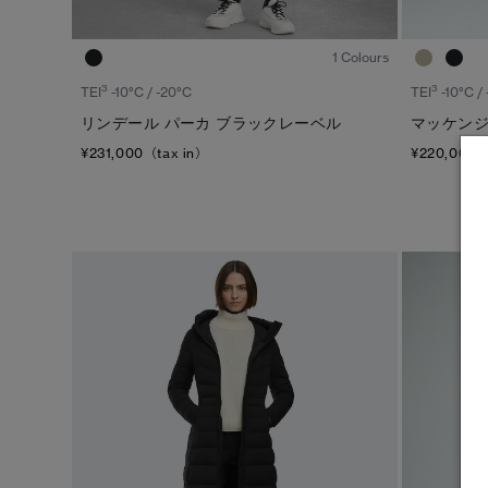
1
/6
1 Colours
3
3
TEI
-10°C / -20°C
TEI
-10°C /
リンデール パーカ ブラックレーベル
マッケンジ
¥231,000（tax in）
¥220,000（