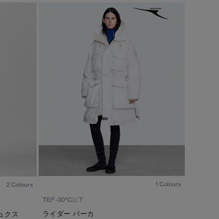
キャンセル
選択
1
/8
1
/7
1 Colours
2 Colours
5
TEI
-30°C以下
ライダー パーカ
ュクス