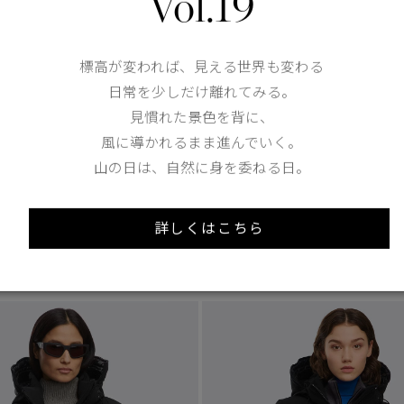
Vol.19
標高が変われば、見える世界も変わる
日常を少しだけ離れてみる。
1
/8
見慣れた景色を背に、
5 Colours
風に導かれるまま進んでいく。
山の日は、自然に身を委ねる日。
3
 -20°C
TEI
-10°C / -20°C
ー パーカ
シャーロット パーカ
tax in）
¥176,000（tax in）
詳しくはこちら