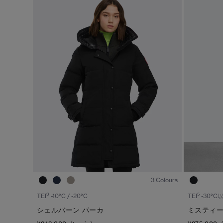
1
/6
3 Colours
3
5
TEI
-10°C / -20°C
TEI
-30°C
シェルバーン パーカ
ミスティー