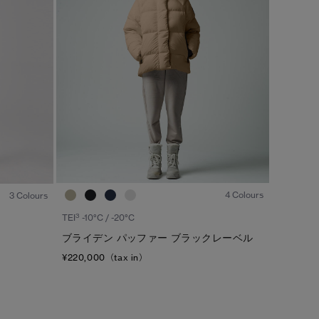
カラー
ブラック
ベージュ/ブラウン系
S/M
ブルー系
ホワイト系
L/XL
グリーン系
イエロー系
ONESIZE
グレー系
プリント/その他
レッド系
ピンク系
1
/8
1
/6
4 Colours
3 Colours
/
1
2
3
TEI
-10°C / -20°C
ブライデン パッファー ブラックレーベル
¥220,000（tax in）