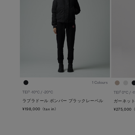
ジェンダー
カテゴリ
メンズ
ダウンジャケット
ウィメンズ
ライトウェイトダウンジャケット
キッズ
ベスト
ウィンドジャケット
レインジャケット
1
/8
トップス
1 Colours
ボトムス
3
2
TEI
-10°C / -20°C
TEI
0°C / -
ラブラドール ボンバー ブラックレーベル
ガーネット
フリース
¥198,000（tax in）
¥275,000（
フットウェア
アクセサリー