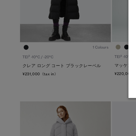
1
/6
1 Colours
3
3
TEI
-10°C /
TEI
-10°C / -20°C
マッケンジ
クレア ロング コート ブラックレーベル
¥220,000（
¥231,000（tax in）