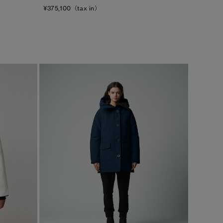
¥375,100（tax in）