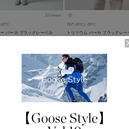
1
/6
2 Colours
4
TEI
-15°C / -25°C
 -20°C
トリリウム パーカ ブラックレー
ー パーカ ブラックレーベル
¥253,000（tax in）
tax in）
【Goose Style】