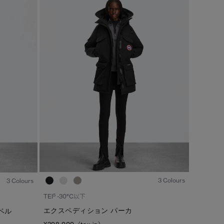
1
/7
1
/6
3 Colours
3 Colours
5
TEI
-30°C以下
エクスペディション パーカ
ベル