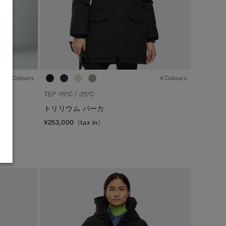
1
/7
1
/7
1 Colours
4 Colours
4
TEI
-15°C / -25°C
トリリウム パーカ
¥253,000（tax in）