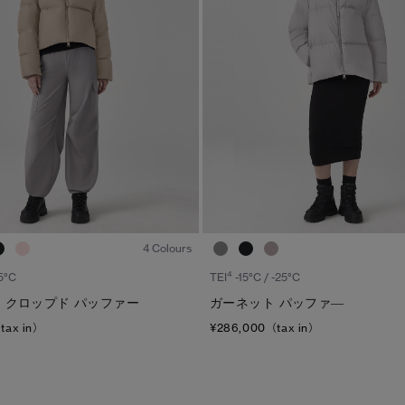
ディスク
TEI
サイズ
ブラック ディスク
TEI１：5℃/-5℃
XS
クラシック ディスク
TEI2：０℃/-１5℃
S
ホワイト ディスク
TEI3：-10℃/-20℃
M
ト―ナル ディスク
TEI4：-15℃/-25℃
L
PBI ディスク
TEI5：-30℃以下
XL
1
/6
ディスクなし
4 Colours
4
15°C
TEI
-15°C / -25°C
 クロップド パッファー
ガーネット パッファ―
tax in）
¥286,000（tax in）