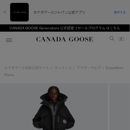
カナダグースジャパン公式アプリ
表示する
CANADA GOOSE Generations 公式認定リセールプログラム はこちら
Canada Goose
0
ホーム
ホーム
ホーム
ホーム
ホーム
カナダグース日本公式サイト
ウィメンズ
アウターウェア
Expedition
/
/
/
スノーグース
ウィメンズ TOP
メンズ TOP
キッズ TOP
Parka
ディスカバー
新着アイテム
新着アイテム
ベビー（0‐24ヵ月)
アンバサダー
ベストセラー
ベストセラー
キッズ（2‐7歳)
CANADA GOOSE Generationsは、アウター
スプリングコレクション
FW26コレクション
FW26コレクション
ユース（6＋歳)
ウェアの下取り・再販を通じて、長く愛される製
品の価値を受け継いでいきます。
サマー 26 コレクション
サマー 26 コレクション
コレクション
アーカイブの希少なピースもご覧いただけます。