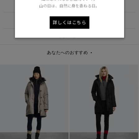
Learn more about TEI
山の日は、自然に身を委ねる日。
FUNCTION
詳しくはこちら
DETAIL
あなたへのおすすめ