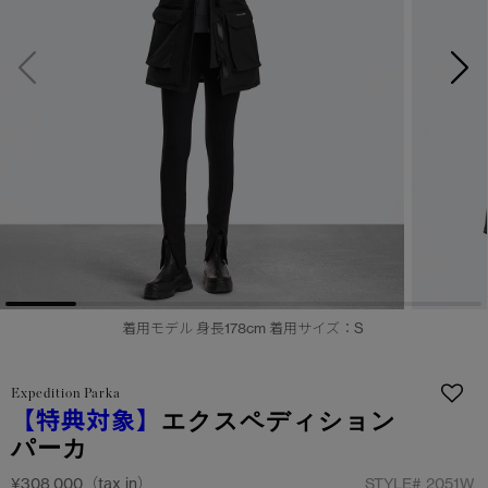
サマー 26 コレクションLOOK
サマー 26 コレクションLOOK
詳しく見る
日本限定モデル
日本限定モデル
スノーグース
スノーグース
下取り申請
メイドインジャパンTシャツ
メイドインジャパンTシャツ
アウターウェア
アウターウェア
アパレル
アパレル
アクセサリー
アクセサリー
着用モデル 身長178cm 着用サイズ：S
フットウェア
フットウェア
Expedition Parka
コレクション
コレクション
【特典対象】
エクスペディション
パーカ
¥308,000（tax in）
STYLE#
2051W