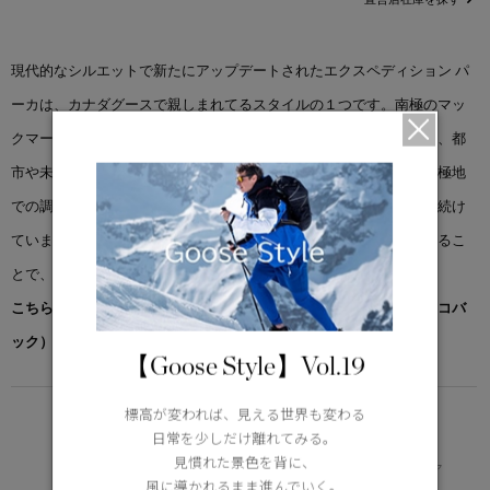
現代的なシルエットで新たにアップデートされたエクスペディション パ
ーカは、カナダグースで親しまれてるスタイルの１つです。南極のマッ
クマード調査ステーションで実際に働く科学者達のために開発され、都
市や未知の氷原を訪れる際にも、確かなパフォーマンスを提供し、極地
での調査に活躍するアメリカ国立科学財団にその機能性を評価され続け
ています。取り外し可能なフードトリムでカバーする範囲を拡大するこ
とで、パーカをカスタイマイズすることが可能です。
こちらの商品には先着でノベルティー（オリジナルポケッタブルエコバ
ック）をプレゼント。※なくなり次第終了となります。
【Goose Style】Vol.19
標高が変われば、見える世界も変わる
EXTREME
日常を少しだけ離れてみる。
-30°C以下
見慣れた景色を背に、
極寒地での厳しい実地試験にクリア
風に導かれるまま進んでいく。