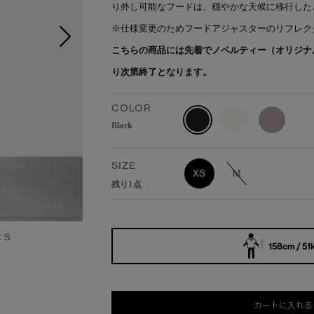
り外し可能なフードは、穏やかな天候に移行した
※仕様変更のためフードアジャスターのリフレク
こちらの商品には先着でノベルティー（オリジナ
り次第終了となります。
COLOR
Black
SIZE
XS
M
残り1点
：S
158cm / 51
カートに入れる