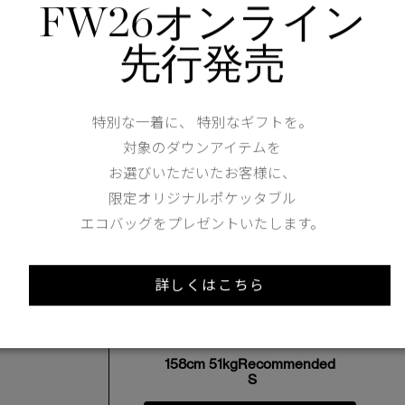
FW26オンライン
仕様が変更する場合がございます。
先行発売
特別な一着に、 特別なギフトを。
Width
61cm
対象のダウンアイテムを
お選びいただいたお客様に、
限定オリジナルポケッタブル
エコバッグをプレゼントいたします。
Length
64.5cm
詳しくはこちら
XS
S
M
158cm 51kgRecommended
S