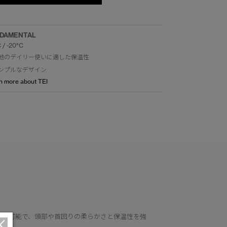
DAMENTAL
C / -20°C
地のデイリー使いに適した保温性
ンプルなデザイン
n more about TEI
調節可能で、頭部や首回りの柔らかさと保温性を強