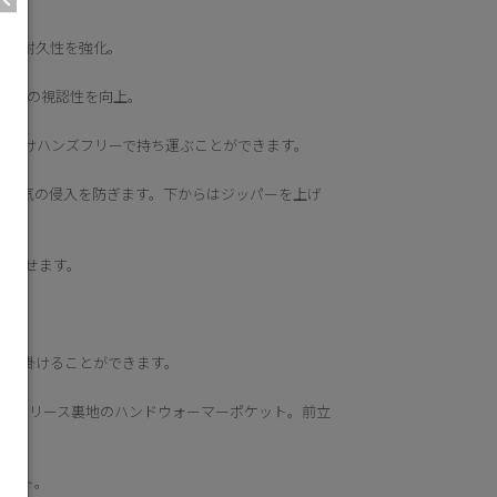
強し耐久性を強化。
暗闇での視認性を向上。
にかけハンズフリーで持ち運ぶことができます。
で外気の侵入を防ぎます。下からはジッパーを上げ
上させます。
す。
じて掛けることができます。
ー式フリース裏地のハンドウォーマーポケット。前立
ケット。