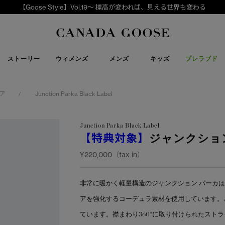
【Goose Style】Vol.19～ 標高が変われば、見える世界も変わる
下取り申請
Canada Goose
ストーリー
ウィメンズ
メンズ
キッズ
プレラブド
ア
Junction Parka Black Label
/
Junction Parka Black Label
【特典対象】
ジャンクショ
¥220,000（tax in）
非常に暖かく軽量構造のジャンクション パーカ
アを強化するコーデュラ素材を使用しています。
ています。襟まわり360°に取り付けられたスト