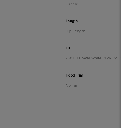
Classic
Length
Hip Length
Fill
750 Fill Power White Duck Down
Hood Trim
No Fur