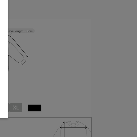
Sleeve length
88cm
L
XL