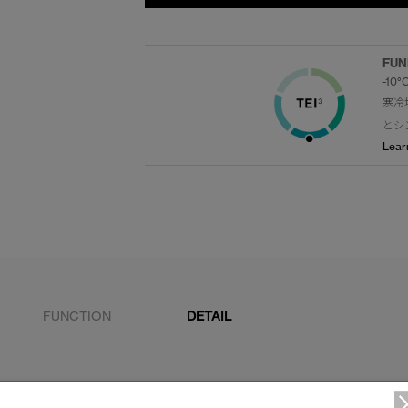
FUN
-10°
寒冷
とシ
Lear
FUNCTION
DETAIL
取り外しの出来るプレミアムサーマルフードは2方向に
化するためにダウンを使用。