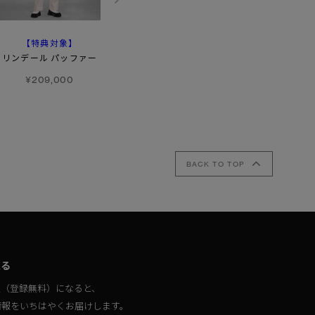
【特典対象】
【特典対象】
【特典対象】
リンデール パッファー
ブライデン パッファー
モントゴメリー
ブラックレーベル
ジャケット
¥209,000
¥220,000
¥231,000
BACK TO TOP
取る
員（登録無料）になると、
情報をいちはやくお届けします。