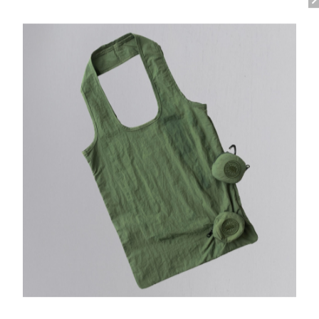
耐久性マッピング：高摩耗領域はコーデュラ®生地で補
360°リフレクター：襟まわりのリフレクターにより、
内側のバックパックストラップにより、ジャケットを肩
2ウェイジッパーに隠しスナップボタンが付いた前立て
れば可動範囲と通気性を確保。
リブニットの袖口は快適さと、熱を閉じ込め保温性を向
裾には内側にドローコードがあり、冷たい風を遮断しま
ポケットにはDリングが付いており、手袋など必要に応
3つの外ポケット：物が取り出しやすい2ウェイジッパ
ての下にはジッパー付きセキュリティポケット。
2つの内ポケット：ドロップインスタイルのメッシュポ